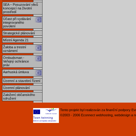
SEA – Posuzování vlivů
koncepcí na životní
prostředí
Účast při vydávání
integrovaného
povolení
Strategické plánování
Místní Agenda 21
Žaloba a trestní
oznámení
Ombudsman -
Veřejný ochránce
práv
Aarhuská úmluva
Územní a stavební řízení
Územní plánování
Založení občanského
sdružení
Tento projekt byl realizován za finanční podpory 
©2003 - 2006
Econnect
webhosting
,
webdesign
a
r