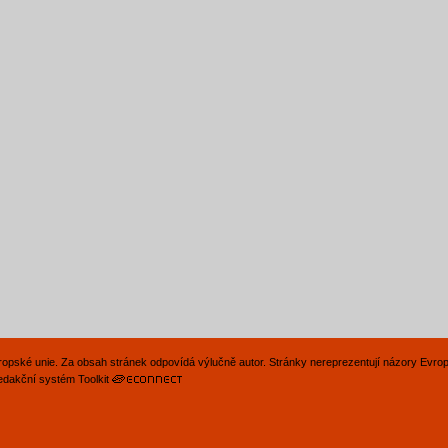
Evropské unie. Za obsah stránek odpovídá výlučně autor. Stránky nereprezentují názory Evro
edakční systém Toolkit