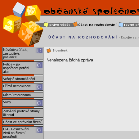
ÚČAST NA ROZHODOVÁNÍ
- Zapojte se, s
Návštěva úřadu,
Slovníček
zastupitele,
poslance
Nenalezena žádná zpráva
Petice – jak
uspořádat petiční
akci
Veřejné shromáždění
Přímá demokracie
Místní referendum
Volby
Založení politické strany
či hnutí
Účast ve správním řízení
EIA - Posuzování
vlivů na životní
prostředí