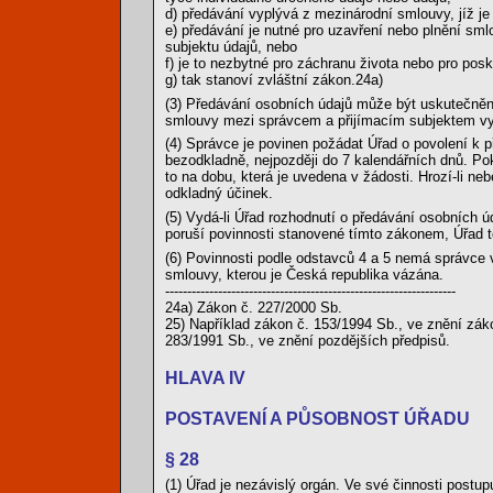
d) předávání vyplývá z mezinárodní smlouvy, jíž j
e) předávání je nutné pro uzavření nebo plnění sm
subjektu údajů, nebo
f) je to nezbytné pro záchranu života nebo pro posk
g) tak stanoví zvláštní zákon.24a)
(3) Předávání osobních údajů může být uskutečněno
smlouvy mezi správcem a přijímacím subjektem vyp
(4) Správce je povinen požádat Úřad o povolení k 
bezodkladně, nejpozději do 7 kalendářních dnů. Po
to na dobu, která je uvedena v žádosti. Hrozí-li n
odkladný účinek.
(5) Vydá-li Úřad rozhodnutí o předávání osobních 
poruší povinnosti stanovené tímto zákonem, Úřad t
(6) Povinnosti podle odstavců 4 a 5 nemá správce 
smlouvy, kterou je Česká republika vázána.
------------------------------------------------------------------
24a) Zákon č. 227/2000 Sb.
25) Například zákon č. 153/1994 Sb., ve znění zák
283/1991 Sb., ve znění pozdějších předpisů.
HLAVA IV
POSTAVENÍ A PŮSOBNOST ÚŘADU
§ 28
(1) Úřad je nezávislý orgán. Ve své činnosti postup