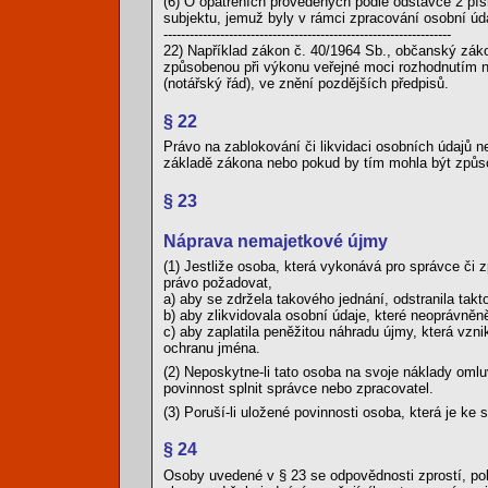
(6) O opatřeních provedených podle odstavce 2 pís
subjektu, jemuž byly v rámci zpracování osobní úda
------------------------------------------------------------------
22) Například zákon č. 40/1964 Sb., občanský záko
způsobenou při výkonu veřejné moci rozhodnutím n
(notářský řád), ve znění pozdějších předpisů.
§ 22
Právo na zablokování či likvidaci osobních údajů 
základě zákona nebo pokud by tím mohla být způso
§ 23
Náprava nemajetkové újmy
(1) Jestliže osoba, která vykonává pro správce či 
právo požadovat,
a) aby se zdržela takového jednání, odstranila takt
b) aby zlikvidovala osobní údaje, které neoprávně
c) aby zaplatila peněžitou náhradu újmy, která vzn
ochranu jména.
(2) Neposkytne-li tato osoba na svoje náklady omlu
povinnost splnit správce nebo zpracovatel.
(3) Poruší-li uložené povinnosti osoba, která je k
§ 24
Osoby uvedené v § 23 se odpovědnosti zprostí, pok