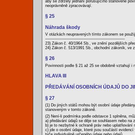
aby se zdržely jednání porušujícího stanovené povin
neoprávněně zpracovávají.
§ 25
Náhrada škody
V otázkách neupravených tímto zákonem se použij
------------------------------------------------------------------
23) Zákon č. 40/1964 Sb., ve znění pozdějších pře
24) Zákon č. 513/1991 Sb., obchodní zákoník, ve z
§ 26
Povinnosti podle § 21 až 25 se obdobně vztahují i
HLAVA III
PŘEDÁVÁNÍ OSOBNÍCH ÚDAJŮ DO J
§ 27
(1) Do jiných států mohou být osobní údaje předá
stanoveným v tomto zákoně.
(2) Není-li podmínka podle odstavce 1 splněna, mů
a) předávání údajů se děje se souhlasem nebo na zá
b) je to nezbytné k ochraně práv nebo uplatňování 
c) jde o osobní údaje, které jsou součástí evidenc
týče individuálně určeného údaje nebo údajů,