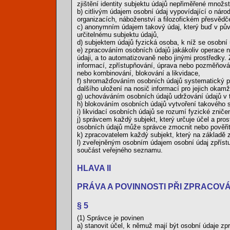
zjištění identity subjektu údajů nepřiměřené množstv
b) citlivým údajem osobní údaj vypovídající o nár
organizacích, náboženství a filozofickém přesvědče
c) anonymním údajem takový údaj, který buď v pů
určitelnému subjektu údajů,
d) subjektem údajů fyzická osoba, k níž se osobní 
e) zpracováním osobních údajů jakákoliv operace n
údaji, a to automatizovaně nebo jinými prostředk
informací, zpřístupňování, úprava nebo pozměňován
nebo kombinování, blokování a likvidace,
f) shromažďováním osobních údajů systematický po
dalšího uložení na nosič informací pro jejich okam
g) uchováváním osobních údajů udržování údajů v 
h) blokováním osobních údajů vytvoření takového st
i) likvidací osobních údajů se rozumí fyzické zničen
j) správcem každý subjekt, který určuje účel a pr
osobních údajů může správce zmocnit nebo pověřit 
k) zpracovatelem každý subjekt, který na základě
l) zveřejněným osobním údajem osobní údaj zpřís
součást veřejného seznamu.
HLAVA II
PRÁVA A POVINNOSTI PŘI ZPRACOV
§ 5
(1) Správce je povinen
a) stanovit účel, k němuž mají být osobní údaje zp