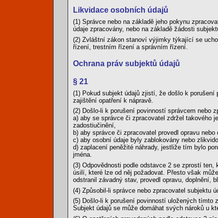
Likvidace osobních údajů
(1) Správce nebo na základě jeho pokynu zpracovate
údaje zpracovány, nebo na základě žádosti subjekt
(2) Zvláštní zákon stanoví výjimky týkající se uc
řízení, trestním řízení a správním řízení.
Ochrana práv subjektů údajů
§ 21
(1) Pokud subjekt údajů zjistí, že došlo k porušen
zajištění opatření k nápravě.
(2) Došlo-li k porušení povinností správcem nebo 
a) aby se správce či zpracovatel zdržel takového je
zadostiučinění,
b) aby správce či zpracovatel provedl opravu nebo 
c) aby osobní údaje byly zablokovány nebo zlikvid
d) zaplacení peněžité náhrady, jestliže tím bylo po
jména.
(3) Odpovědnosti podle odstavce 2 se zprostí ten, 
úsilí, které lze od něj požadovat. Přesto však mů
odstranil závadný stav, provedl opravu, doplnění, b
(4) Způsobil-li správce nebo zpracovatel subjektu ú
(5) Došlo-li k porušení povinností uložených tímto
Subjekt údajů se může domáhat svých nároků u kte