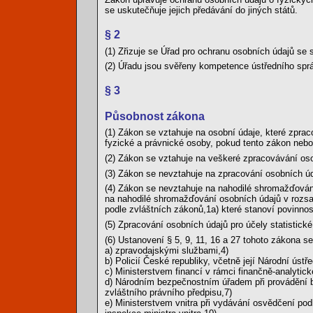
se uskutečňuje jejich předávání do jiných států.
§ 2
(1) Zřizuje se Úřad pro ochranu osobních údajů se s
(2) Úřadu jsou svěřeny kompetence ústředního spr
§ 3
Působnost zákona
(1) Zákon se vztahuje na osobní údaje, které zprac
fyzické a právnické osoby, pokud tento zákon nebo
(2) Zákon se vztahuje na veškeré zpracovávání os
(3) Zákon se nevztahuje na zpracování osobních úd
(4) Zákon se nevztahuje na nahodilé shromažďován
na nahodilé shromažďování osobních údajů v rozsa
podle zvláštních zákonů,1a) které stanoví povinnos
(5) Zpracování osobních údajů pro účely statistické 
(6) Ustanovení § 5, 9, 11, 16 a 27 tohoto zákona s
a) zpravodajskými službami,4)
b) Policií České republiky, včetně její Národní ústře
c) Ministerstvem financí v rámci finančně-analytick
d) Národním bezpečnostním úřadem při provádění b
zvláštního právního předpisu,7)
e) Ministerstvem vnitra při vydávání osvědčení podl