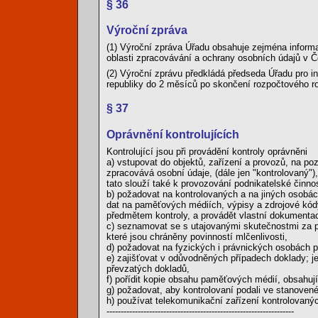
§ 36
Výroční zpráva
(1) Výroční zpráva Úřadu obsahuje zejména informa
oblasti zpracovávání a ochrany osobních údajů v Č
(2) Výroční zprávu předkládá předseda Úřadu pro 
republiky do 2 měsíců po skončení rozpočtového ro
§ 37
Oprávnění kontrolujících
Kontrolující jsou při provádění kontroly oprávněni
a) vstupovat do objektů, zařízení a provozů, na p
zpracovává osobní údaje, (dále jen "kontrolovaný"
tato slouží také k provozování podnikatelské činnos
b) požadovat na kontrolovaných a na jiných osobác
dat na paměťových médiích, výpisy a zdrojové kódy 
předmětem kontroly, a provádět vlastní dokumentac
c) seznamovat se s utajovanými skutečnostmi za p
které jsou chráněny povinností mlčenlivosti,
d) požadovat na fyzických i právnických osobách p
e) zajišťovat v odůvodněných případech doklady; j
převzatých dokladů,
f) pořídit kopie obsahu paměťových médií, obsahuj
g) požadovat, aby kontrolovaní podali ve stanoven
h) používat telekomunikační zařízení kontrolovanýc
------------------------------------------------------------------