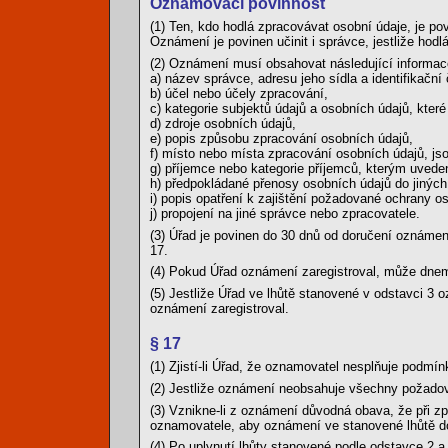
Oznamovací povinnost
(1) Ten, kdo hodlá zpracovávat osobní údaje, je p
Oznámení je povinen učinit i správce, jestliže ho
(2) Oznámení musí obsahovat následující informac
a) název správce, adresu jeho sídla a identifikační 
b) účel nebo účely zpracování,
c) kategorie subjektů údajů a osobních údajů, které 
d) zdroje osobních údajů,
e) popis způsobu zpracování osobních údajů,
f) místo nebo místa zpracování osobních údajů, jsou
g) příjemce nebo kategorie příjemců, kterým uvede
h) předpokládané přenosy osobních údajů do jiných
i) popis opatření k zajištění požadované ochrany o
j) propojení na jiné správce nebo zpracovatele.
(3) Úřad je povinen do 30 dnů od doručení oznámení
17.
(4) Pokud Úřad oznámení zaregistroval, může dnem
(5) Jestliže Úřad ve lhůtě stanovené v odstavci 3 
oznámení zaregistroval.
§ 17
(1) Zjistí-li Úřad, že oznamovatel nesplňuje podm
(2) Jestliže oznámení neobsahuje všechny požadov
(3) Vznikne-li z oznámení důvodná obava, že při z
oznamovatele, aby oznámení ve stanovené lhůtě d
(4) Po uplynutí lhůty stanovené podle odstavce 2 