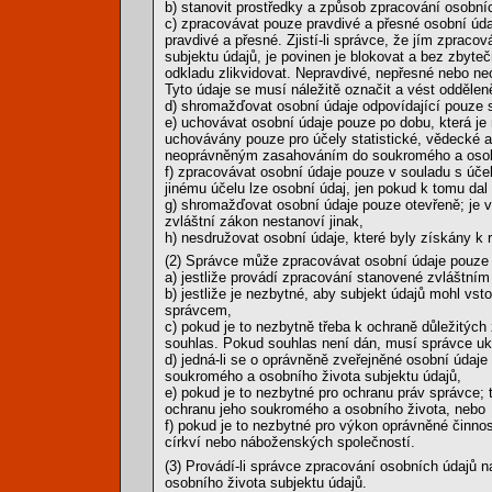
b) stanovit prostředky a způsob zpracování osobní
c) zpracovávat pouze pravdivé a přesné osobní úda
pravdivé a přesné. Zjistí-li správce, že jím zpra
subjektu údajů, je povinen je blokovat a bez zbyteč
odkladu zlikvidovat. Nepravdivé, nepřesné nebo neo
Tyto údaje se musí náležitě označit a vést oddělen
d) shromažďovat osobní údaje odpovídající pouze 
e) uchovávat osobní údaje pouze po dobu, která je 
uchovávány pouze pro účely statistické, vědecké a p
neoprávněným zasahováním do soukromého a osobn
f) zpracovávat osobní údaje pouze v souladu s úč
jinému účelu lze osobní údaj, jen pokud k tomu dal
g) shromažďovat osobní údaje pouze otevřeně; je v
zvláštní zákon nestanoví jinak,
h) nesdružovat osobní údaje, které byly získány k 
(2) Správce může zpracovávat osobní údaje pouze 
a) jestliže provádí zpracování stanovené zvláštn
b) jestliže je nezbytné, aby subjekt údajů mohl vs
správcem,
c) pokud je to nezbytně třeba k ochraně důležitých
souhlas. Pokud souhlas není dán, musí správce uko
d) jedná-li se o oprávněně zveřejněné osobní údaj
soukromého a osobního života subjektu údajů,
e) pokud je to nezbytné pro ochranu práv správce;
ochranu jeho soukromého a osobního života, nebo
f) pokud je to nezbytné pro výkon oprávněné činnos
církví nebo náboženských společností.
(3) Provádí-li správce zpracování osobních údajů 
osobního života subjektu údajů.