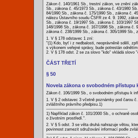
Zákon č. 140/1961 Sb., trestní zákon, ve znění zá
Sb., zákona č. 45/1973 Sb., zákona č. 43/1980 Sb.
84/1990 Sb., zákona č. 175/1990 Sb., zákona č. 4
nálezu Ústavního soudu ČSFR ze 4. 9. 1992, zákon
Sb., zákona č. 19/1997 Sb., zákona č. 103/1997 Sb
148/1998 Sb., zákona č. 167/1998 Sb., zákona č. 
zákona č. 238/1999 Sb., zákona č. 305/1999 Sb., z
1. V § 178 odstavec 1 zní:
"(1) Kdo, byť i z nedbalosti, neoprávněně sdělí, zp
s výkonem veřejné správy, bude potrestán odnětím 
2. V § 178 odst. 2 se za slovo "kdo" vkládá slovo "
ČÁST TŘETÍ
§ 50
Novela zákona o svobodném přístupu 
Zákon č. 106/1999 Sb., o svobodném přístupu k in
1. V § 2 odstavec 3 včetně poznámky pod čarou č. 
zvláštního právního předpisu.1)
------------------------------------------------------------------
1) Například zákon č. 101/2000 Sb., o ochraně oso
o životním prostředí.".
2. V § 5 odst. 3 se věta druhá nahrazuje větou, kt
povinnost zamezit sdružování informací podle zvlá
------------------------------------------------------------------