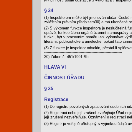
(4) Činnosti podle odstavce 3 vykonává 7 inspekto
§ 34
(1) Inspektorem může být jmenován občan České re
zvláštním právním předpisem30) a má ukončené od
(2) S výkonem funkce inspektora je neslučitelná fu
správě, funkce člena orgánů územní samosprávy a č
funkci, být v pracovním poměru ani vykonávat výdě
literární, publicistické a umělecké, pokud tato čin
(3) Z funkce je inspektor odvolán, přestal-li splňo
------------------------------------------------------------------
30) Zákon č. 451/1991 Sb.
HLAVA VI
ČINNOST ÚŘADU
§ 35
Registrace
(1) Do registru povolených zpracování osobních úda
(2) Registraci nebo její zrušení zveřejňuje Úřad ne
její zrušení nezveřejňuje. Oznámení o registraci 
(3) Registr je veřejně přístupný s výjimkou údajů uv