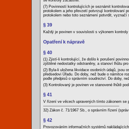
se kontroly zúčastnili.
(7) Povinností kontrolujících je seznámit kontrolo
protokolem a jeho převzetí potvrzují kontrolovaní 
protokolem nebo toto seznámení potvrdit, vyznačí s
§ 39
Každý je povinen v souvislosti s výkonem kontroly 
Opatření k nápravě
§ 40
(1) Zjistí-li kontrolující, že došlo k porušení povin
zjištěné nedostatky odstraněny, a stanoví lhůtu pro 
(2) Byla-li uložena likvidace osobních údajů, jsou 
předsedovi Úřadu. Do doby, než bude o námitce roz
podle předpisů o správním soudnictví. Do doby, n
(3) Kontrolovaný je povinen ve stanovené lhůtě poda
§ 41
V řízení ve věcech upravených tímto zákonem se p
------------------------------------------------------------------
32) Zákon č. 71/1967 Sb., o správním řízení (správ
§ 42
Provozováním informačních systémů nakládajících 