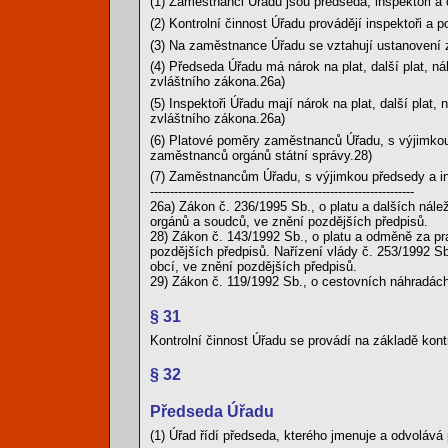
(1) Zaměstnanci Úřadu jsou předseda, inspektoři a
(2) Kontrolní činnost Úřadu provádějí inspektoři a p
(3) Na zaměstnance Úřadu se vztahují ustanovení z
(4) Předseda Úřadu má nárok na plat, další plat, ná
zvláštního zákona.26a)
(5) Inspektoři Úřadu mají nárok na plat, další plat
zvláštního zákona.26a)
(6) Platové poměry zaměstnanců Úřadu, s výjimkou 
zaměstnanců orgánů státní správy.28)
(7) Zaměstnancům Úřadu, s výjimkou předsedy a ins
------------------------------------------------------------------
26a) Zákon č. 236/1995 Sb., o platu a dalších nále
orgánů a soudců, ve znění pozdějších předpisů.
28) Zákon č. 143/1992 Sb., o platu a odměně za pr
pozdějších předpisů. Nařízení vlády č. 253/1992 S
obcí, ve znění pozdějších předpisů.
29) Zákon č. 119/1992 Sb., o cestovních náhradách
§ 31
Kontrolní činnost Úřadu se provádí na základě kont
§ 32
Předseda Úřadu
(1) Úřad řídí předseda, kterého jmenuje a odvolává