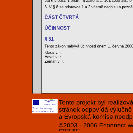
3a) § 5 odst. 1 písm. h) zákona č. 101/2000 Sb., 
3. V § 8 se odstavce 1 a 2 včetně nadpisu a pozná
ČÁST ČTVRTÁ
ÚČINNOST
§ 51
Tento zákon nabývá účinnosti dnem 1. června 2000,
Klaus v. r.
Havel v. r.
Zeman v. r.
Tento projekt byl realizo
stránek odpovídá výlučně
a Evropská komise neodpov
©2003 - 2006
Econnect
w