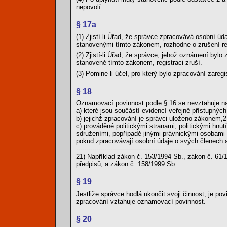
nepovolí.
§ 17a
(1) Zjistí-li Úřad, že správce zpracovává osobní 
stanovenými tímto zákonem, rozhodne o zrušení re
(2) Zjistí-li Úřad, že správce, jehož oznámení byl
stanovené tímto zákonem, registraci zruší.
(3) Pomine-li účel, pro který bylo zpracování zareg
§ 18
Oznamovací povinnost podle § 16 se nevztahuje na
a) které jsou součástí evidencí veřejně přístupných
b) jejichž zpracování je správci uloženo zákonem,2
c) prováděné politickými stranami, politickými hn
sdruženími, popřípadě jinými právnickými osobami n
pokud zpracovávají osobní údaje o svých členech a t
------------------------------------------------------------------
21) Například zákon č. 153/1994 Sb., zákon č. 61/
předpisů, a zákon č. 158/1999 Sb.
§ 19
Jestliže správce hodlá ukončit svoji činnost, je po
zpracování vztahuje oznamovací povinnost.
§ 20