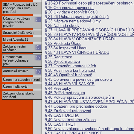
§ 13-20 Povinnosti osob při zabezpečení osobních 
SEA – Posuzování vlivů
§ 16 Oznamovací povinnost
koncepcí na životní
§ 20 Likvidace osobních údajů
prostředí
§ 21-26 Ochrana práv subjektů údajů
Účast při vydávání
§ 23 Náprava nemajetkové újmy
integrovaného
§ 25 Náhrada škody
povolení
§ 27 HLAVA III PŘEDÁVÁNÍ OSOBNÍCH ÚDAJŮ 
Strategické plánování
§ 28-29 HLAVA IV POSTAVENÍ A PŮSOBNOST 
§ 30-34 HLAVA V ORGANIZACE ÚŘADU
Místní Agenda 21
§ 32 Předseda Úřadu
Žaloba a trestní
§ 33-34 Inspektoři Úřadu
oznámení
§ 35-43 HLAVA VI ČINNOST ÚŘADU
§ 35 Registrace
Ombudsman -
Veřejný ochránce
§ 36 Výroční zpráva
práv
§ 37 Oprávnění kontrolujících
§ 38 Povinnosti kontrolujících
Aarhuská úmluva
§ 40-43 Opatření k nápravě
§ 43 Oprávnění a povinnosti při dozoru
Územní a stavební řízení
§ 44-46 HLAVA VII SANKCE
Územní plánování
§ 44 Přestupky
§ 45 Pořádková pokuta
Založení občanského
§ 46 Pokuty správcům a zpracovatelům
sdružení
§ 47-48 HLAVA VIII USTANOVENÍ SPOLEČNÁ,
§ 47 Opatření pro přechodné období
§ 48 Zrušovací ustanovení
§ 49 ČÁST DRUHÁ
§ 49 Novela trestního zákona
§ 50 ČÁST TŘETÍ
§ 50 Novela zákona o svobodném přístupu k infor
§ 51 ČÁST ČTVRTÁ ÚČINNOST