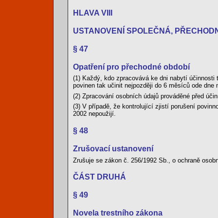
HLAVA VIII
USTANOVENÍ SPOLEČNÁ, PŘECHOD
§ 47
Opatření pro přechodné období
(1) Každý, kdo zpracovává ke dni nabytí účinnosti
povinen tak učinit nejpozději do 6 měsíců ode dne 
(2) Zpracování osobních údajů prováděné před účin
(3) V případě, že kontrolující zjistí porušení povi
2002 nepoužijí.
§ 48
Zrušovací ustanovení
Zrušuje se zákon č. 256/1992 Sb., o ochraně osob
ČÁST DRUHÁ
§ 49
Novela trestního zákona