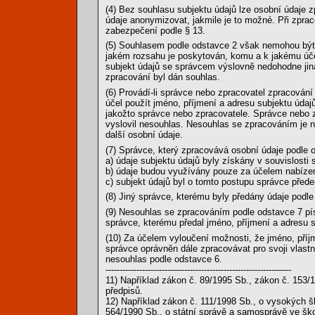
(4) Bez souhlasu subjektu údajů lze osobní údaje z
údaje anonymizovat, jakmile je to možné. Při zprac
zabezpečení podle § 13.
(5) Souhlasem podle odstavce 2 však nemohou být d
jakém rozsahu je poskytován, komu a k jakému účel
subjekt údajů se správcem výslovně nedohodne jina
zpracování byl dán souhlas.
(6) Provádí-li správce nebo zpracovatel zpracován
účel použít jméno, příjmení a adresu subjektu údaj
jakožto správce nebo zpracovatele. Správce nebo 
vyslovil nesouhlas. Nesouhlas se zpracováním je 
další osobní údaje.
(7) Správce, který zpracovává osobní údaje podle 
a) údaje subjektu údajů byly získány v souvislosti
b) údaje budou využívány pouze za účelem nabíze
c) subjekt údajů byl o tomto postupu správce před
(8) Jiný správce, kterému byly předány údaje podle
(9) Nesouhlas se zpracováním podle odstavce 7 pís
správce, kterému předal jméno, příjmení a adresu s
(10) Za účelem vyloučení možnosti, že jméno, příj
správce oprávněn dále zpracovávat pro svoji vlastní
nesouhlas podle odstavce 6.
------------------------------------------------------------------
11) Například zákon č. 89/1995 Sb., zákon č. 153/
předpisů.
12) Například zákon č. 111/1998 Sb., o vysokých 
564/1990 Sb., o státní správě a samosprávě ve ško