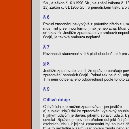
Sb., a zákon č. 61/1996 Sb., ve znění zákona č. 1
13) Zákon č. 81/1966 Sb., o periodickém tisku a o
§ 6
Pokud zmocnění nevyplývá z právního předpisu, m
musí mít písemnou formu, jinak je neplatná. Musí
se uzavírá. Jestliže zpracovatel ve smlouvě nepo
údajů, je taková smlouva neplatná.
§ 7
Povinnosti stanovené v § 5 platí obdobně také pro 
§ 8
Jestliže zpracovatel zjistí, že správce porušuje po
zpracování osobních údajů. Pokud tak neučiní, odp
Tím není dotčena jeho odpovědnost podle tohoto z
§ 9
Citlivé údaje
Citlivé údaje je možné zpracovávat, jen jestliže
a) subjekt údajů dal ke zpracování výslovný souh
k jakým údajům je dáván, jakému správci údajů, k 
odvolat. Správce je povinen předem subjekt údajů 
osobních údajů, k jejichž zpracování byl souhlas d
b) je to nezbytné v zájmu zachování života nebo z