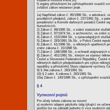
inspekce ministra vnitra,10)
f) orgány příslušnými ke zpřístupňování svazků vzn
zvláštní zákon nestanoví jinak.
------------------------------------------------------------------
1a) Například zákon č. 85/1996 Sb., o advokacii, ve
pozdějších předpisů, zákon č. 237/1991 Sb., o pa
poradenství a Komoře daňových poradců České repub
tlumočnících.
2) Zákon č. 89/1995 Sb., o státní statistické služb
3) Zákon č. 97/1974 Sb., o archivnictví, ve znění 
4) Zákon č. 153/1994 Sb., o zpravodajských službá
5) Zákon č. 283/1991 Sb.Sb., o Policii České repub
6) Zákon č. 61/1996 Sb., o některých opatřeních pr
znění zákona č. 15/1998 Sb.
7) Zákon č. 148/1998 Sb., o ochraně utajovaných 
8) Zákon č. 451/1991 Sb., kterým se stanoví někte
České a Slovenské Federativní Republiky, České re
některých dalších předpokladech pro výkon někte
republiky a příslušníků Sboru nápravné výchovy Če
9) § 34a zákona č. 283/1991 Sb.
10) § 2 odst. 4 zákona č. 283/1991 Sb.
10a) Zákon č. 140/1996 Sb., o zpřístupnění svazků
§ 4
Vymezení pojmů
Pro účely tohoto zákona se rozumí
a) osobním údajem jakýkoliv údaj týkající se určen
jestliže lze na základě jednoho či více osobních úda