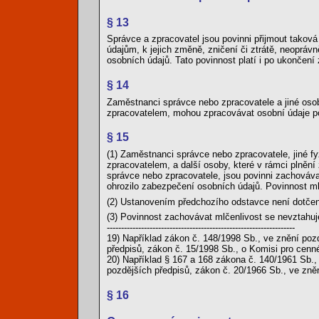
§ 13
Správce a zpracovatel jsou povinni přijmout takov
údajům, k jejich změně, zničení či ztrátě, neoprá
osobních údajů. Tato povinnost platí i po ukončení
§ 14
Zaměstnanci správce nebo zpracovatele a jiné oso
zpracovatelem, mohou zpracovávat osobní údaje 
§ 15
(1) Zaměstnanci správce nebo zpracovatele, jiné f
zpracovatelem, a další osoby, které v rámci plněn
správce nebo zpracovatele, jsou povinni zachovávat
ohrozilo zabezpečení osobních údajů. Povinnost ml
(2) Ustanovením předchozího odstavce není dotčen
(3) Povinnost zachovávat mlčenlivost se nevztahuj
------------------------------------------------------------------
19) Například zákon č. 148/1998 Sb., ve znění poz
předpisů, zákon č. 15/1998 Sb., o Komisi pro cenn
20) Například § 167 a 168 zákona č. 140/1961 Sb.,
pozdějších předpisů, zákon č. 20/1966 Sb., ve zně
§ 16