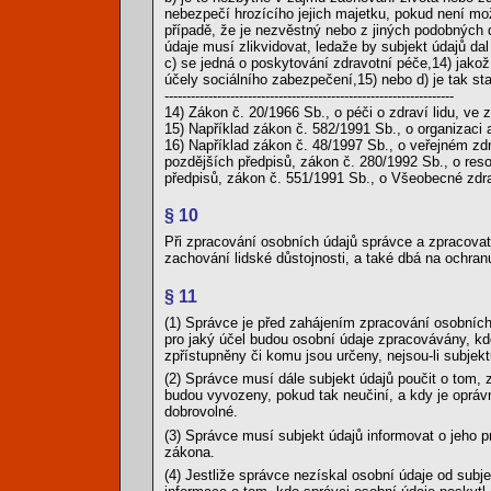
nebezpečí hrozícího jejich majetku, pokud není mo
případě, že je nezvěstný nebo z jiných podobných
údaje musí zlikvidovat, ledaže by subjekt údajů da
c) se jedná o poskytování zdravotní péče,14) jakož
účely sociálního zabezpečení,15) nebo d) je tak 
------------------------------------------------------------------
14) Zákon č. 20/1966 Sb., o péči o zdraví lidu, ve 
15) Například zákon č. 582/1991 Sb., o organizaci 
16) Například zákon č. 48/1997 Sb., o veřejném zd
pozdějších předpisů, zákon č. 280/1992 Sb., o res
předpisů, zákon č. 551/1991 Sb., o Všeobecné zdra
§ 10
Při zpracování osobních údajů správce a zpracovat
zachování lidské důstojnosti, a také dbá na ochr
§ 11
(1) Správce je před zahájením zpracování osobních
pro jaký účel budou osobní údaje zpracovávány, 
zpřístupněny či komu jsou určeny, nejsou-li subjekt
(2) Správce musí dále subjekt údajů poučit o tom,
budou vyvozeny, pokud tak neučiní, a kdy je opráv
dobrovolné.
(3) Správce musí subjekt údajů informovat o jeho 
zákona.
(4) Jestliže správce nezískal osobní údaje od sub