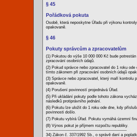
§ 45
Pořádková pokuta
Osobě, která neposkytne Úřadu při výkonu kontroly
opakovaně.
§ 46
Pokuty správcům a zpracovatelům
(1) Pokutou do výše 10 000 000 Kč bude potrestán 
zpracování osobních údajů.
(2) Pokud správce nebo zpracovatel do 1 roku ode d
tímto zákonem při zpracování osobních údajů opa
(3) Správce nebo zpracovatel, který maří kontrolu
opakovaně.
(4) Porušení povinností projednává Úřad.
(5) Při ukládání pokuty podle tohoto zákona vychá
následků protiprávního jednání.
(6) Pokutu lze uložit do 1 roku ode dne, kdy přísluš
povinnosti došlo.
(7) Pokutu vybírá Úřad. Pokutu vymáhá územní fina
(8) Výnos pokut je příjmem rozpočtu republiky.
------------------------------------------------------------------
34) Zákon č. 337/1992 Sb., o správě daní a poplatk