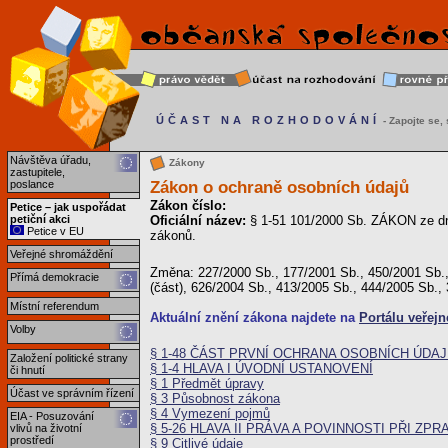
ÚČAST NA ROZHODOVÁNÍ
- Zapojte se, s
Návštěva úřadu,
Zákony
zastupitele,
Zákon o ochraně osobních údajů
poslance
Zákon číslo:
Petice – jak uspořádat
petiční akci
Oficiální název:
§ 1-51 101/2000 Sb. ZÁKON ze dn
Petice v EU
zákonů.
Veřejné shromáždění
Změna: 227/2000 Sb., 177/2001 Sb., 450/2001 Sb.,
Přímá demokracie
(část), 626/2004 Sb., 413/2005 Sb., 444/2005 Sb.,
Místní referendum
Aktuální znění zákona najdete na
Portálu veřejn
Volby
§ 1-48 ČÁST PRVNÍ OCHRANA OSOBNÍCH ÚDA
Založení politické strany
§ 1-4 HLAVA I ÚVODNÍ USTANOVENÍ
či hnutí
§ 1 Předmět úpravy
Účast ve správním řízení
§ 3 Působnost zákona
§ 4 Vymezení pojmů
EIA - Posuzování
§ 5-26 HLAVA II PRÁVA A POVINNOSTI PŘI Z
vlivů na životní
prostředí
§ 9 Citlivé údaje