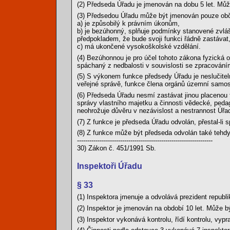
(2) Předseda Úřadu je jmenován na dobu 5 let. Mů
(3) Předsedou Úřadu může být jmenován pouze obč
a) je způsobilý k právním úkonům,
b) je bezúhonný, splňuje podmínky stanovené zvláš
předpokladem, že bude svoji funkci řádně zastávat
c) má ukončené vysokoškolské vzdělání.
(4) Bezúhonnou je pro účel tohoto zákona fyzická 
spáchaný z nedbalosti v souvislosti se zpracování
(5) S výkonem funkce předsedy Úřadu je neslučitel
veřejné správě, funkce člena orgánů územní samosp
(6) Předseda Úřadu nesmí zastávat jinou placenou
správy vlastního majetku a činnosti vědecké, pedag
neohrožuje důvěru v nezávislost a nestrannost Úřa
(7) Z funkce je předseda Úřadu odvolán, přestal-li
(8) Z funkce může být předseda odvolán také tehdy
------------------------------------------------------------------
30) Zákon č. 451/1991 Sb.
Inspektoři Úřadu
§ 33
(1) Inspektora jmenuje a odvolává prezident republ
(2) Inspektor je jmenován na období 10 let. Může 
(3) Inspektor vykonává kontrolu, řídí kontrolu, vypr