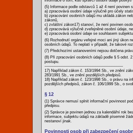
informace o tom, kdo správci osobní údaje poskytl 
(5) Informace podle odstavců 1 až 4 není povinen 
a) zpracovává osobní údaje výlučně pro účely stati
b) zpracování osobních údajů mu ukládá zákon nebo 
zákonů,
c) zvláštní zákon17) stanoví, že není povinen osob
d) zpracovává výlučně zveřejněné osobní údaje, n
e) zpracovává osobní údaje se souhlasem subjektu ú
(6) Rozhodnutí orgánu veřejné moci ani jiný úkon 
osobních údajů. To neplatí v případě, že takové ro
(7) Předchozími ustanoveními nejsou dotčena práv
(8) Při zpracování osobních údajů podle § 5 odst. 
postupu.
------------------------------------------------------------------
17) Například zákon č. 153/1994 Sb., ve znění zák
283/1991 Sb., ve znění pozdějších předpisů.
18) Například zákon č. 123/1998 Sb., o právu na in
pozdějších předpisů, zákon č. 106/1999 Sb., o sv
§ 12
(1) Správce nemusí splnit informační povinnost pod
předpisu.
(2) Správce je povinen jednou za kalendářní rok be
informace, subjektu údajů na základě písemné žád
nestanoví jinak.
Povinnosti osob při zabezpečení osob