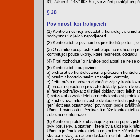
31) Zákon č. 148/1998 Sb., ve znění pozdějších př
§ 38
Povinnosti kontrolujících
(1) Kontrolu nesmějí provádět ti kontrolující, u ni
pochybnosti o jejich nepodjatosti.
(2) Kontrolující je povinen bezprostředně po tom, 
(3) O námitce podjatosti kontrolujícího rozhodne p
kontrolující pouze úkony, které nesnesou odkladu.
(4) Proti rozhodnutí o námitce podjatosti se nelze o
(5) Kontrolující jsou povinni
a) prokázat se kontrolovanému průkazem kontrolor
b) oznámit kontrolovanému zahájení kontroly,
c) šetřit práva a právem chráněné zájmy kontrolov
d) předat neprodleně převzaté doklady, jakož i kop
e) řádně ochraňovat zajištěné doklady proti jejich z
f) pořizovat o výsledcích kontroly kontrolní protokol
g) zachovávat mlčenlivost o skutečnostech zjištěný
není dotčena oznamovací povinnost podle zvláštníc
Úřadu. Povinnosti mlčenlivosti může kontrolujícíh
zobecněné informace.
(6) Kontrolní protokol obsahuje zejména popis zji
byly porušeny, a opatření, která byla uložena k náp
Úřadu a jména kontrolujících na kontrole zúčastněn
skutečný stav, označení dokladů a ostatních dokument