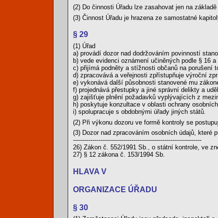
(2) Do činnosti Úřadu lze zasahovat jen na základě
(3) Činnost Úřadu je hrazena ze samostatné kapitol
§ 29
(1) Úřad
a) provádí dozor nad dodržováním povinností stan
b) vede evidenci oznámení učiněných podle § 16 a r
c) přijímá podněty a stížnosti občanů na porušení 
d) zpracovává a veřejnosti zpřístupňuje výroční zpr
e) vykonává další působnosti stanovené mu zákon
f) projednává přestupky a jiné správní delikty a ud
g) zajišťuje plnění požadavků vyplývajících z mezi
h) poskytuje konzultace v oblasti ochrany osobních
i) spolupracuje s obdobnými úřady jiných států.
(2) Při výkonu dozoru ve formě kontroly se postupu
(3) Dozor nad zpracováním osobních údajů, které pr
------------------------------------------------------------------
26) Zákon č. 552/1991 Sb., o státní kontrole, ve zn
27) § 12 zákona č. 153/1994 Sb.
HLAVA V
ORGANIZACE ÚŘADU
§ 30