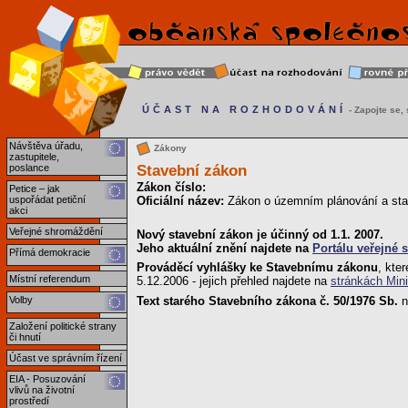
ÚČAST NA ROZHODOVÁNÍ
- Zapojte se, s
Návštěva úřadu,
Zákony
zastupitele,
Stavební zákon
poslance
Zákon číslo:
Petice – jak
uspořádat petiční
Oficiální název:
Zákon o územním plánování a sta
akci
Veřejné shromáždění
Nový stavební zákon je účinný od 1.1. 2007.
Jeho aktuální znění najdete na
Portálu veřejné 
Přímá demokracie
Prováděcí vyhlášky ke Stavebnímu zákonu
, kte
Místní referendum
5.12.2006 - jejich přehled najdete na
stránkách Mini
Text starého Stavebního zákona č. 50/1976 Sb.
n
Volby
Založení politické strany
či hnutí
Účast ve správním řízení
EIA - Posuzování
vlivů na životní
prostředí