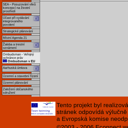
SEA – Posuzování vlivů
koncepcí na životní
prostředí
Účast při vydávání
integrovaného
povolení
Strategické plánování
Místní Agenda 21
Žaloba a trestní
oznámení
Ombudsman - Veřejný
ochránce práv
Ombudsman v EU
Aarhuská úmluva
Územní a stavební řízení
Územní plánování
Založení občanského
sdružení
Tento projekt byl realizo
stránek odpovídá výlučně
a Evropská komise neodpov
©2003 - 2006
Econnect
w