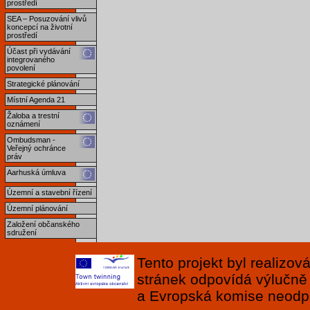
prostředí
SEA – Posuzování vlivů
koncepcí na životní
prostředí
Účast při vydávání
integrovaného
povolení
Strategické plánování
Místní Agenda 21
Žaloba a trestní
oznámení
Ombudsman -
Veřejný ochránce
práv
Aarhuská úmluva
Územní a stavební řízení
Územní plánování
Založení občanského
sdružení
Tento projekt byl realizo
stránek odpovídá výlučně
a Evropská komise neodpov