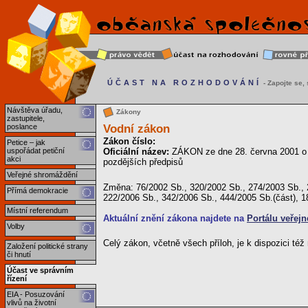
ÚČAST NA ROZHODOVÁNÍ
- Zapojte se, s
Návštěva úřadu,
Zákony
zastupitele,
Vodní zákon
poslance
Zákon číslo:
Petice – jak
uspořádat petiční
Oficiální název:
ZÁKON ze dne 28. června 2001 o 
akci
pozdějších předpisů
Veřejné shromáždění
Změna: 76/2002 Sb., 320/2002 Sb., 274/2003 Sb., 2
Přímá demokracie
222/2006 Sb., 342/2006 Sb., 444/2005 Sb.(část), 
Místní referendum
Aktuální znění zákona najdete na
Portálu veřejn
Volby
Celý zákon, včetně všech příloh, je k dispozici té
Založení politické strany
či hnutí
Účast ve správním
řízení
EIA - Posuzování
vlivů na životní