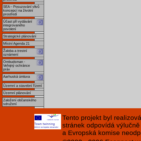
SEA – Posuzování vlivů
koncepcí na životní
prostředí
Účast při vydávání
integrovaného
povolení
Strategické plánování
Místní Agenda 21
Žaloba a trestní
oznámení
Ombudsman -
Veřejný ochránce
práv
Aarhuská úmluva
Územní a stavební řízení
Územní plánování
Založení občanského
sdružení
Tento projekt byl realizo
stránek odpovídá výlučně
a Evropská komise neodpov