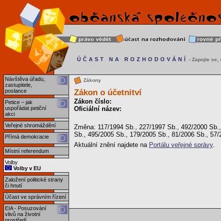
ÚČAST NA ROZHODOVÁNÍ
- Zapojte se, s
Návštěva úřadu,
Zákony
zastupitele,
Zákon o účetnitví
poslance
Zákon číslo:
Petice – jak
uspořádat petiční
Oficiální název:
akci
Veřejné shromáždění
Změna: 117/1994 Sb., 227/1997 Sb., 492/2000 Sb.,
Sb., 495/2005 Sb., 179/2005 Sb., 81/2006 Sb., 57/
Přímá demokracie
Aktuální znění najdete na
Portálu veřejné správy
.
Místní referendum
Volby
Volby v EU
Založení politické strany
či hnutí
Účast ve správním řízení
EIA - Posuzování
vlivů na životní
prostředí