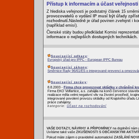
Přístup k informacím a účast veřejnosti
Z hlediska veřejnosti je podstatný článek 15 směrni
provozovatelů o vydání IP musí být úřady zpřís
rozhodnutí.
Následně je úřad povinen zveřejnit i k
(například emisí).
Členské státy budou předkládat Komisi reprezenta
informace o nejlepších dostupných technikách.
Související odkazy
:
Evropský úřad pro IPPC - European IPPC Bureau
Související zákony
:
Směrnice Rady 96/61/ES o integrované prevenci a omezován
Související zprávy
:
8.8.2003 -
Firma chce provozovat skládku v chráněné kra
Firma EKO Volfartice, a.s. zahájila na konči července stave
realizace měla velmi negativní vliv na životní prostředí, kr
integrované povolení provozu skládky od Krajského úřadu L
práce zahájeny.
kategorie:
Účast na rozhodování
VAŠE DOTAZY, NÁVRHY A PŘIPOMÍNKY
na doplnění nám 
Uvítáme také vaše
ZKUŠENOSTI S OBČANSKÝMI AKTIVI
Pokud máte zájem o pravidelné automatické
ZASÍLÁNÍ NOV