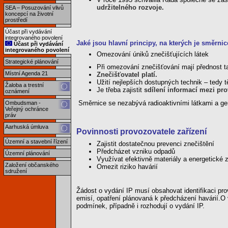
udržitelného rozvoje.
SEA – Posuzování vlivů
koncepcí na životní
prostředí
Účast při vydávání
integrovaného povolení
Jaké jsou hlavní principy, na kterých je směrni
Účast při vydávání
integrovaného povolení
Omezování úniků znečišťujících látek
Strategické plánování
Při omezování znečišťování mají přednost ta
Místní Agenda 21
Znečišťovatel platí.
Užití nejlepších dostupných technik – tedy tě
Žaloba a trestní
Je třeba zajistit
sdílení informací mezi pro
oznámení
Směrnice se nezabývá radioaktivními látkami a g
Ombudsman -
Veřejný ochránce
práv
Aarhuská úmluva
Povinnosti provozovatele zařízení
Územní a stavební řízení
Zajistit dostatečnou prevenci znečištění
Předcházet vzniku odpadů
Územní plánování
Využívat efektivně materiály a energetické z
Založení občanského
Omezit riziko havárií
sdružení
Žádost o vydání IP musí obsahovat identifikaci pro
emisí, opatření plánovaná k předcházení havárií.
O 
podmínek, případně i rozhodují o vydání IP.