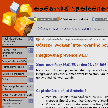
ÚČAST NA ROZHODOVÁNÍ
- Zapojte se, s
Návštěva úřadu,
Účast při vydávání integrovaného povolení - Jak na to
zastupitele,
Účast při vydávání integrovaného pov
poslance
Petice – jak
uspořádat petiční
Integrovaná prevence v EU
akci
Veřejné shromáždění
Směrnice
Rady 96/61/ES ze dne 24. září 1996
Přímá demokracie
Na úrovni EU upravuje problematiku vydávání Inte
integrované prevenci a omezování znečištění. Jako
Místní referendum
úprav v jednotlivých zemích.
Volby
Založení politické strany
či hnutí
Co předcházelo přijetí Směrnice?
Účast ve správním řízení
V roce 1976 přijala
Rada Směrnici 76/464/EH
prostředí Společenství, která poprvé stanovi
EIA - Posuzování
vlivů na životní
V roce 1984 byla
přijata Směrnice Rady 8
prostředí
V roce 1993 schválila Rada společně se zás