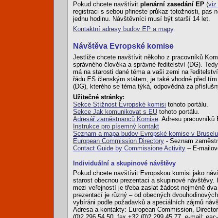
Pokud chcete navštívit
plenární zasedání EP
(
viz
registraci s sebou přineste průkaz totožnosti, pa
jednu hodinu. Návštěvníci musí být starší 14 let.
Kontaktní adresy budov EP a mapy
.
Návštěva Evropské komise
Jestliže chcete navštívit někoho z pracovníků Komi
správného člověka a správné ředitelství (DG). Tedy
má na starosti dané téma a vaši zemi na ředitelství
řádu ES členským státem, je také vhodné před tím n
(DG), kterého se téma týká, odpovědná za příslušn
Užitečné stránky:
Sekce Stížnost Evropské komisi
tohoto portálu.
Sekce Jak komunikovat s EU
tohoto portálu.
Adresář zaměstnanců Komise
. Adresu pracovníků 
Instrukce pro písemný kontakt
Seznam a mapa budov Evropské komise v Bruselu
European Commission Directory
- Seznam zaměstna
Contact Guide by Commissione Activity
– E-mailové
Individuální a skupinové návštěvy
Pokud chcete navštívit Evropskou komisi jako návšt
starost obecnou prezentaci a skupinové návštěvy.
mezi veřejností je třeba zaslat žádost nejméně dv
prezentací je různý – od obecných dvouhodinových
vybíráni podle požadavků a speciálních zájmů náv
Adresa a kontakty: European Commission, Directora
(0)2 296 54 50, fax +32 (0)2 299 45 77, e-mail: ea