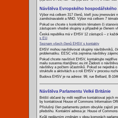
Návštěva Evropského hospodářského a
Výbor má celkem 317 členů, kteří jsou jmenováni n
zaměstnavatelé a NNO. Výbor má celkem 7 tématic
Pokud se chcete s konkrétním tématem či stanovisk
zástupcem vhodné skupiny a případně je členem v
Česká republika má v EHSV 12 zástupců – z každé
s EU
.
Seznam všech členů EHSV s kontakty
EHSV mohou navštěvovat skupiny návštěvníků, člen
problematiku. EESC vítá zejména návštěvy zájemc
Pokud chcete navštívit EHSV, kontaktujte nejdříve 
mailu susanna.ritari@esc.eu.int Žádosti o návštěvu
návštěvy a počtem účastníků. Pokud se nejedná o
struktuře a aktivitách a o roli EHSV v procesu roz
Budova EHSV je na adrese: 99, rue Belliard, B-10
Návštěva Parlamentu Velké Británie
Britští občané by měli nejdříve kontaktovat jejich 
by kontaktovat House of Commons Information Off
Příslušný člen parlamentu potom obvykle zajistí pro
předstihu. Kontaktní adresa je: House of Common
Kvůli nedávným změnám v obou komorách parlamen