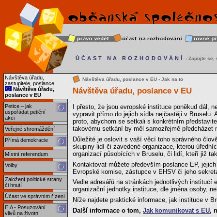
ÚČAST NA ROZHODOVÁNÍ
- Zapojte se, s
Návštěva úřadu,
Návštěva úřadu, poslance v EU - Jak na to
zastupitele, poslance
Návštěva úřadu, poslance v EU
Návštěva úřadu,
poslance v EU
Petice – jak
I přesto, že jsou evropské instituce poněkud dál, 
uspořádat petiční
vypravit přímo do jejich sídla nejčastěji v Bruselu. 
akci
proto, abychom se setkali s konkrétním představite
takovému setkání by měl samozřejmě předcházet něj
Veřejné shromáždění
Důležité je oslovit s vaší věcí toho správného člo
Přímá demokracie
skupiny lidí či zavedené organizace, kterou úřední
organizací působících v Bruselu, či lidí, kteří již t
Místní referendum
Kontaktovat můžete především poslance EP, jejich 
Volby
Evropské komise, zástupce v EHSV či jeho sekreta
Založení politické strany
Vedle adresářů na stránkách jednotlivých institucí 
či hnutí
organizační jednotky instituce, dle jména osoby, n
Účast ve správním řízení
Níže najdete praktické informace, jak instituce v Br
EIA - Posuzování
Další informace o tom,
Jak komunikovat s EU
, 
vlivů na životní