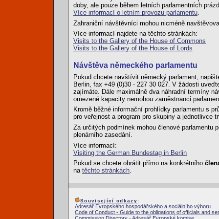
doby, ale pouze během letních parlamentních prázdn
Více informací o letním provozu parlamentu
.
Zahraniční návštěvníci mohou nicméně navštěvova
Více informací najdete na těchto stránkách:
Visits to the Gallery of the House of Commons
Visits to the Gallery of the House of Lords
Návštěva německého parlamentu
Pokud chcete navštívit německý parlament, napište
Berlin, fax +49 (0)30 - 227 30 027. V žádosti uveďt
zajímáte. Dále maximálně dva náhradní termíny náv
omezené kapacity nemohou zaměstnanci parlame
Kromě běžné informační prohlídky parlamentu s pr
pro veřejnost a program pro skupiny a jednotlivce t
Za určitých podmínek mohou členové parlamentu po
plenárního zasedání.
Více informací:
Visiting the German Bundestag in Berlin
Pokud se chcete obrátit přímo na konkrétního
člen
na
těchto stránkách
.
Související odkazy
:
Adresář Evropského hospodářského a sociálního výboru
Code of Conduct - Guide to the obligations of officials and se
Commission Directory - Adresář Evropské komise