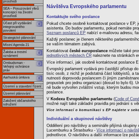
prostředí
Návštěva Evropského parlamentu
SEA – Posuzování vlivů
koncepcí na životní
prostředí
Kontaktujte svého poslance
Pokud chcete osobně kontaktovat poslance v EP, je
Účast při vydávání
integrovaného
asistenta. Do budov parlamentu, pokud nemáte prop
povolení
Seznam poslanců EP
nabízí e-mailovou adresu, fa
Strategické plánování
Každý poslanec je členem některého parlamentního 
se vaším tématem zabývá.
Místní Agenda 21
Kontaktovat
české europoslance
můžete také pros
Žaloba a trestní
jednotlivých městech ČR
naleznete na stránkách e
oznámení
Více informací, jak osobně kontaktovat poslance 
Ombudsman -
Veřejný ochránce
Evropský parlament vydává pro častější přístup d
práv
tisíc osob, z nichž je podstatná část lobbyistů, a
Aarhuská úmluva
nutnosti doprovodu poslancem či jiným zaměstnanc
propustek pro jednu organizaci (dosud to bylo 6).
Územní a stavební řízení
ně bude vytvořen zvláštní vstup, kterým budou moci
poslance.
Územní plánování
V
Kodexu Evropského parlamentu
(
Code of Condu
Založení občanského
možné najít také základní pravidla pro jednání s vě
sdružení
Více informací o komunikaci s EP najdete v sek
Individuální a skupinové návštěvy
Oddělení pro návštěvy a semináře přijímá skupiny
Lucemburku a Štrasburku -
Více informací o návšt
jednotlivce. O návštěvu a další informace lze pož