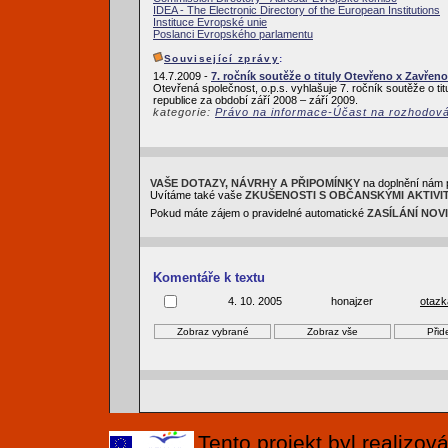
IDEA - The Electronic Directory of the European Institutions
Instituce Evropské unie
Poslanci Evropského parlamentu
Související zprávy
:
14.7.2009 -
7. ročník soutěže o tituly Otevřeno x Zavřeno
Otevřená společnost, o.p.s. vyhlašuje 7. ročník soutěže o ti
republice za období září 2008 – září 2009.
kategorie:
Právo na informace-Účast na rozhodov
VAŠE DOTAZY, NÁVRHY A PŘIPOMÍNKY
na doplnění nám 
Uvítáme také vaše
ZKUŠENOSTI S OBČANSKÝMI AKTIVI
Pokud máte zájem o pravidelné automatické
ZASÍLÁNÍ NOV
Komentáře k textu
4. 10. 2005
honajzer
otazk
Tento projekt byl realizo