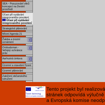
SEA – Posuzování vlivů
koncepcí na životní
prostředí
Účast při vydávání
integrovaného povolení
Účast při vydávání
integrovaného povolení
Strategické plánování
Místní Agenda 21
Žaloba a trestní
oznámení
Ombudsman -
Veřejný ochránce
práv
Aarhuská úmluva
Územní a stavební řízení
Územní plánování
Založení občanského
sdružení
Tento projekt byl realizo
stránek odpovídá výlučně
a Evropská komise neodpov