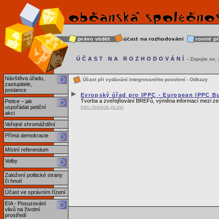
ÚČAST NA ROZHODOVÁNÍ
- Zapojte se, s
Návštěva úřadu,
Účast při vydávání integrovaného povolení - Odkazy
zastupitele,
poslance
Evropský úřad pro IPPC - European IPPC B
Tvorba a zveřejňování BREFů, výměna informací mezi z
Petice – jak
uspořádat petiční
http://eippcb.jrc.es/
akci
Veřejné shromáždění
Přímá demokracie
Místní referendum
Volby
Založení politické strany
či hnutí
Účast ve správním řízení
EIA - Posuzování
vlivů na životní
prostředí