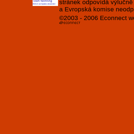
stránek odpovídá výlučně
a Evropská komise neodpov
©2003 - 2006
Econnect
w