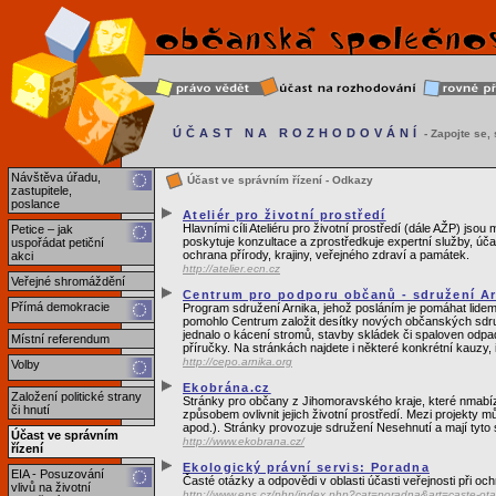
ÚČAST NA ROZHODOVÁNÍ
- Zapojte se, s
Návštěva úřadu,
Účast ve správním řízení - Odkazy
zastupitele,
poslance
Ateliér pro životní prostředí
Hlavními cíli Ateliéru pro životní prostředí (dále AŽP) js
Petice – jak
poskytuje konzultace a zprostředkuje expertní služby, úč
uspořádat petiční
ochrana přírody, krajiny, veřejného zdraví a památek.
akci
http://atelier.ecn.cz
Veřejné shromáždění
Centrum pro podporu občanů - sdružení Ar
Přímá demokracie
Program sdružení Arnika, jehož posláním je pomáhat lidem,
pomohlo Centrum založit desítky nových občanských sdruže
jednalo o kácení stromů, stavby skládek či spaloven odpa
Místní referendum
příručky. Na stránkách najdete i některé konkrétní kauzy,
http://cepo.arnika.org
Volby
Ekobrána.cz
Založení politické strany
Stránky pro občany z Jihomoravského kraje, které nmabíze
či hnutí
způsobem ovlivnit jejich životní prostředí. Mezi projekty
apod.). Stránky provozuje sdružení Nesehnutí a mají tyto
Účast ve správním
http://www.ekobrana.cz/
řízení
Ekologický právní servis: Poradna
EIA - Posuzování
Časté otázky a odpovědi v oblasti účasti veřejnosti při o
vlivů na životní
http://www.eps.cz/php/index.php?cat=poradna&art=caste-ot