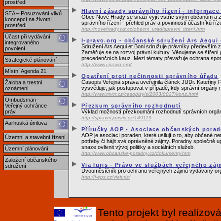
prostředí
Hlavní zásady správního řízení - informac
SEA – Posuzování vlivů
Obec Nové Hrady se snaží vyjít vstříc svým občanům a zá
koncepcí na životní
správního řízení - přehled práv a povinností účastníků říz
prostředí
http://novehrady.wz.cz/obecni_urad/spravni_rizeni.htm
Účast při vydávání
I-pravo.org - občanské sdružení Ars Aequi 
integrovaného
Sdružení Ars Aequi et Boni sdružuje právníky především z
povolení
Zaměřuje se na rozvoj právní kultury. Věnujeme se šíření
precedenčních kauz. Mezi tématy převažuje ochrana spotř
Strategické plánování
http://www.i-pravo.org/
Místní Agenda 21
Opatření proti nečinnosti správního úřadu
Časopis Veřejná správa uveřejnila článek JUDr. Kateřiny
Žaloba a trestní
vysvětluje, jak postupovat v případě, kdy správní orgány 
oznámení
http://www.mvcr.cz/casopisy/s/2003/0027/konz.html
Ombudsman -
Veřejný ochránce
Přezkum správního rozhodnutí
práv
Výklad možností přezkoumání rozhodnutí správních orgánů
http://spravni.juristic.cz/149119
Aarhuská úmluva
Příručky AOP - Asociace občanských pora
AOP je asociací poraden, které usilují o to, aby občané n
Územní a stavební řízení
potřeby či hájit své oprávněné zájmy. Poradny společně up
snaze ovlivnit vývoj politiky a sociálních služeb.
Územní plánování
http://www.obcanske-poradny.cz/dokumenty.htm
Založení občanského
Via Iuris - Právo ve službách veřejného zá
sdružení
Dvouměsíčník pro ochranu veřejných zájmů vydávaný orga
http://i-eps.cz/viaiuris/
Tento projekt byl realizo