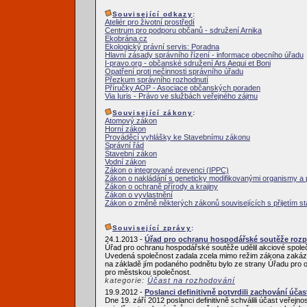
Související odkazy
:
Ateliér pro životní prostředí
Centrum pro podporu občanů - sdružení Arnika
Ekobrána.cz
Ekologický právní servis: Poradna
Hlavní zásady správního řízení - informace obecního úřadu
I-pravo.org - občanské sdružení Ars Aequi et Boni
Opatření proti nečinnosti správního úřadu
Přezkum správního rozhodnutí
Příručky AOP - Asociace občanských poraden
Via Iuris - Právo ve službách veřejného zájmu
Související zákony
:
Atomový zákon
Horní zákon
Prováděcí vyhlášky ke Stavebnímu zákonu
Správní řád
Stavební zákon
Vodní zákon
Zákon o integrované prevenci (IPPC)
Zákon o nakládání s geneticky modifikovanými organismy a 
Zákon o ochraně přírody a krajiny
Zákon o vyvlastnění
Zákon o změně některých zákonů souvisejících s přijetím s
Související zprávy
:
24.1.2013 -
Úřad pro ochranu hospodářské soutěže rozpt
Úřad pro ochranu hospodářské soutěže udělil akciové spole
Uvedená společnost zadala zcela mimo režim zákona zakázk
na základě jím podaného podnětu bylo ze strany Úřadu pro 
pro městskou společnost.
kategorie:
Účast na rozhodování
19.9.2012 -
Poslanci definitivně potvrdili zachování účas
Dne 19. září 2012 poslanci definitivně schválili účast veřej