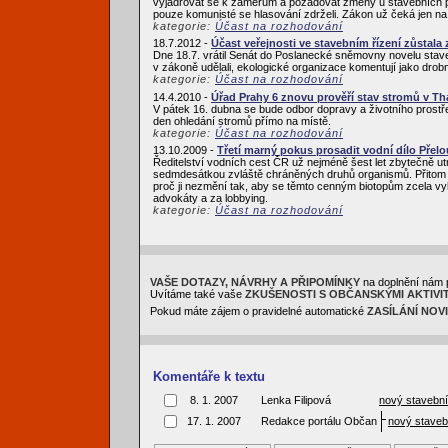
vyjadřovat se k záměrům a požadovat změny u stavebních proj
pouze komunisté se hlasování zdrželi. Zákon už čeká jen na
kategorie:
Účast na rozhodování
18.7.2012 -
Účast veřejnosti ve stavebním řízení zůstala
Dne 18.7. vrátil Senát do Poslanecké sněmovny novelu staveb
v zákoně udělali, ekologické organizace komentují jako drob
kategorie:
Účast na rozhodování
14.4.2010 -
Úřad Prahy 6 znovu prověří stav stromů v Th
V pátek 16. dubna se bude odbor dopravy a životního prostř
den ohledání stromů přímo na místě.
kategorie:
Účast na rozhodování
13.10.2009 -
Třetí marný pokus prosadit vodní dílo Přel
Ředitelství vodních cest ČR už nejméně šest let zbytečně ut
sedmdesátkou zvláště chráněných druhů organismů. Přitom neu
proč ji nezmění tak, aby se těmto cenným biotopům zcela vyh
advokáty a za lobbying.
kategorie:
Účast na rozhodování
VAŠE DOTAZY, NÁVRHY A PŘIPOMÍNKY
na doplnění nám 
Uvítáme také vaše
ZKUŠENOSTI S OBČANSKÝMI AKTIVI
Pokud máte zájem o pravidelné automatické
ZASÍLÁNÍ NOV
Komentáře k textu
8. 1. 2007
Lenka Filipová
nový stavebn
17. 1. 2007
Redakce portálu Občan
nový staveb