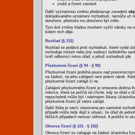
zrušit a řízení zastavit
Další významnou změnu představuje zavedení
obj
dokladovaného oznámení rozhodnutí, nemůže už nikd
doručeno, přestože mu doručeno být mělo.
Tyto dvě změny kladou mnohem vyšší nároky na obč
kolem nich děje.
Rozklad (§ 152)
Rozklad se podává proti rozhodnutí, které vydal ús
rozhoduje ministr nebo jiný vedoucí ústředního spr
tvoří odborníci mimo úřad, o jehož rozhodnutí jde.
Přezkumné řízení (§ 94 - § 99)
Přezkumné řízení probíhá pouze nad pravomocným 
na žádost, na jeho zahájení není právní nárok. Kdo
přezkumné řízení zahájit či ne.
Zahájení přezkumného řízení je omezeno dvěma lhůt
měsíce, která se počítá od chvíle, kdy se úřad o 
nepochybně může být i nástrojem šikany účastníka,
přezkumné řízení již nelze zahájit.
Další lhůta je navíc stanovena pro samotné rozho
případě může tedy dojít k situaci, že úřad do jedno
těžších případech nemusí stihnout. A jestliže to s
Obnova řízení (§ 101 - § 102)
Obnova řízení se zahajuje na žádost účastníka říze