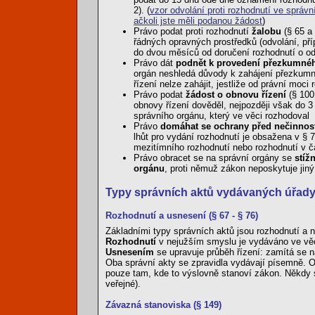
2). (
vzor odvolání proti rozhodnutí ve správn
ačkoli jste měli podanou žádost
)
Právo podat proti rozhodnutí
žalobu
(§ 65 a
řádných opravných prostředků (odvolání, pří
do dvou měsíců od doručení rozhodnutí o od
Právo dát
podnět k provedení přezkumnéh
orgán neshledá důvody k zahájení přezkumné
řízení nelze zahájit, jestliže od právní moci 
Právo podat
žádost o obnovu řízení
(§ 100
obnovy řízení dověděl, nejpozději však do 3 
správního orgánu, který ve věci rozhodoval
Právo
domáhat se ochrany před nečinnos
lhůt pro vydání rozhodnutí je obsažena v § 
mezitímního rozhodnutí nebo rozhodnutí v čá
Právo obracet se na správní orgány se
stíž
orgánu
, proti němuž zákon neposkytuje jiný
Typy správních aktů vydávaných úřad
Rozhodnutí a usnesení (§ 67 - § 76)
Základními typy správních aktů jsou rozhodnutí a 
Rozhodnutí
v nejužším smyslu je vydáváno ve věc
Usnesením
se upravuje průběh řízení: zamítá se n
Oba správní akty se zpravidla vydávají písemně. 
pouze tam, kde to výslovně stanoví zákon. Někdy 
veřejné).
Závazná stanoviska (§ 149)