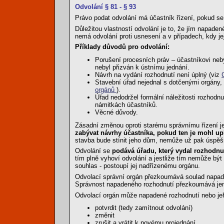
Odvolání § 81 - § 93
Právo podat odvolání má účastník řízení, pokud s
Důležitou vlastností odvolání je to, že jím napad
nemá odvolání proti usnesení a v případech, kdy je
Příklady důvodů pro odvolání:
Porušení procesních práv – účastníkovi neby
nebyl přizván k ústnímu jednání.
Návrh na vydání rozhodnutí není úplný (viz
Stavební úřad nejednal s dotčenými orgány,
orgánů
).
Úřad nedodržel formální náležitosti rozhod
námitkách účastníků.
Věcné důvody.
Zásadní změnou oproti starému správnímu řízení j
zabývat návrhy účastníka, pokud ten je mohl upla
stavba bude stínit jeho dům, nemůže už pak úspěšně
Odvolání se
podává úřadu, který vydal rozhodnu
tím plně vyhoví odvolání a jestliže tím nemůže být
souhlas - postoupí jej nadřízenému orgánu.
Odvolací správní orgán přezkoumává soulad napaden
Správnost napadeného rozhodnutí přezkoumává jen v
Odvolací orgán může napadené rozhodnutí nebo je
potvrdit (tedy zamítnout odvolání)
změnit
zrušit a vrátit k novému projednání