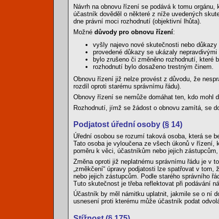
Návrh na obnovu řízení se podává k tomu orgánu, kt
účastník dověděl o některé z níže uvedených skuteč
dne právní moci rozhodnutí (objektivní lhůta).
Možné
důvody pro obnovu řízení
:
vyšly najevo nové skutečnosti nebo důkazy
provedené důkazy se ukázaly nepravdivými
bylo zrušeno či změněno rozhodnutí, které 
rozhodnutí bylo dosaženo trestným činem.
Obnovu řízení již nelze provést z důvodu, že nesp
rozdíl oproti starému správnímu řádu).
Obnovy řízení se nemůže domáhat ten, kdo mohl dů
Rozhodnutí, jímž se žádost o obnovu zamítá, se do
Podjatost úřední osoby (§ 14)
Úřední osobou se rozumí taková osoba, která se bez
Tato osoba je vyloučena ze všech úkonů v řízení, 
poměru k věci, účastníkům nebo jejich zástupcům,
Změna oproti již neplatnému správnímu řádu je v tom
„změkčení“ úpravy podjatosti lze spatřovat v tom,
nebo jejich zástupcům. Podle starého správního řá
Tuto skutečnost je třeba reflektovat při podávání ná
Účastník by měl námitku uplatnit, jakmile se o ní
usnesení proti kterému může účastník podat odvol
Stížnost (§ 175)