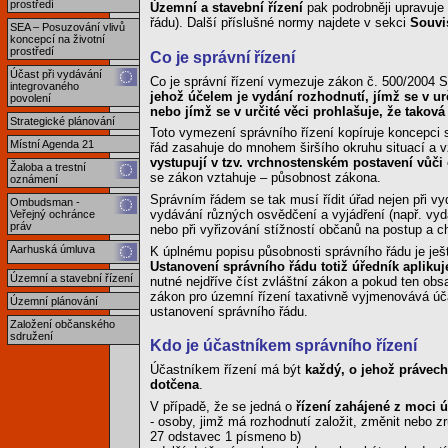
prostředí
Územní a stavební řízení
pak podrobněji upravuj
řádu). Další příslušné normy najdete v sekci
Souvi
SEA – Posuzování vlivů
koncepcí na životní
prostředí
Co je správní řízení
Účast při vydávání
Co je správní řízení vymezuje zákon č. 500/2004 Sb
integrovaného
jehož účelem je vydání rozhodnutí, jímž se v ur
povolení
nebo jímž se v určité věci prohlašuje, že tako
Strategické plánování
Toto vymezení správního řízení kopíruje koncepci 
Místní Agenda 21
řád zasahuje do mnohem širšího okruhu situací a v
vystupují v tzv. vrchnostenském postavení vůči
Žaloba a trestní
se zákon vztahuje – působnost zákona.
oznámení
Správním řádem se tak musí řídit úřad nejen při vyd
Ombudsman -
vydávání různých osvědčení a vyjádření (např. vyd
Veřejný ochránce
práv
nebo při vyřizování stížností občanů na postup a c
Aarhuská úmluva
K úplnému popisu působnosti správního řádu je ještě
Ustanovení správního řádu totiž úředník aplikuj
Územní a stavební řízení
nutné nejdříve číst zvláštní zákon a pokud ten obs
zákon pro územní řízení taxativně vyjmenovává účas
Územní plánování
ustanovení správního řádu.
Založení občanského
sdružení
Kdo je účastníkem správního řízení
Účastníkem řízení má být
každý, o jehož právec
dotčena
.
V případě, že se jedná o
řízení zahájené z moci 
- osoby, jimž má rozhodnutí založit, změnit nebo z
27 odstavec 1 písmeno b)