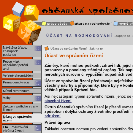
ÚČAST NA ROZHODOVÁNÍ
- Zapojte se, s
Návštěva úřadu,
Účast ve správním řízení - Jak na to
zastupitele,
Účast ve správním řízení
poslance
Petice – jak
uspořádat petiční
Záměry, které mohou poškodit zdraví lidí, jejic
akci
posouzeny a povoleny státními orgány. Tak nap
nerostných surovin či vypuštění odpadních vod 
Veřejné shromáždění
Účast ve správním řízení představuje nejefektiv
Přímá demokracie
všechny návrhy a připomínky, které byly v konkr
většině případů Správní řád.
Místní referendum
Asi nejčastějším typem správního řízení, jehož se 
Volby
stavební řízení
.
Založení politické strany
Okruh účastníků
správního řízení je přesně vymez
či hnutí
způsobem dotýká ochrany životního prostředí
,
sdružení
.
Účast ve správním
řízení
Právní úprava
EIA - Posuzování
Základní obecnou normou pro vedení správního říz
vlivů na životní