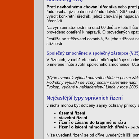
Proti nevhodnému chování úředníka
nebo
proti
řádu osoba, jíž se činnost úřadu dotýká. Stížnost
vyřídit konkrétní úředník, jehož chování je napadá
úředníků.
Na vyřízení stížnosti má úřad 60 dnů a v této lhů
provedeno opatření k nápravě. O provedených opatř
Jestliže se stěžovatel domnívá, že jeho stížnost 
stížnosti.
Společný zmocněnec a společný zástupce (§ 35
V řízeních, v nichž více účastníků uplatňuje shodn
přiměřené lhůtě zvolili společného zmocněnce. Úča
(
Výše uvedený výklad spravního řádu je pouze
zák
Podrobný výklad i se vzory podání naleznete např.
Prokop, vydané v nakladetelství Linde v roce 2006.
Nejčastější typy správních řízení
v nichž mohou být dotčeny zájmy ochrany přírody a
územní řízení
stavební řízení
řízení o zásahu do krajinného rázu
řízení o kácení mimolesních dřevin -
podr
Níže uvedená řízení se od dříve uvedených liší po