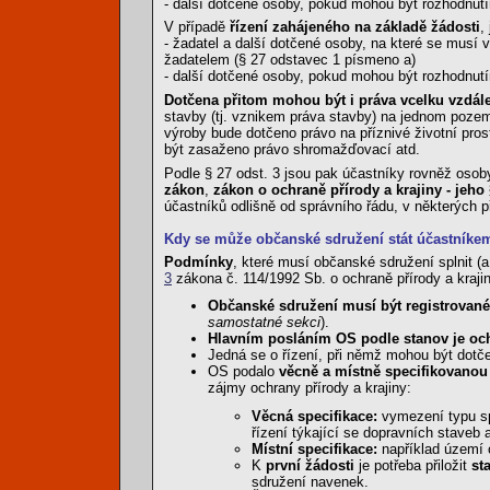
- další dotčené osoby, pokud mohou být rozhodnut
V případě
řízení zahájeného na základě žádosti
,
- žadatel a další dotčené osoby, na které se musí 
žadatelem (§ 27 odstavec 1 písmeno a)
- další dotčené osoby, pokud mohou být rozhodnut
Dotčena přitom mohou být i práva vcelku vzdá
stavby (tj. vznikem práva stavby) na jednom poz
výroby bude dotčeno právo na příznivé životní pros
být zasaženo právo shromažďovací atd.
Podle § 27 odst. 3 jsou pak účastníky rovněž osob
zákon
,
zákon o ochraně přírody a krajiny - jeh
účastníků odlišně od správního řádu, v některých
Kdy se může občanské sdružení stát účastníkem
Podmínky
, které musí občanské sdružení splnit (
3
zákona č. 114/1992 Sb. o ochraně přírody a krajiny
Občanské sdružení musí být registrované
samostatné sekci
).
Hlavním posláním OS podle stanov je ochr
Jedná se o řízení, při němž mohou být dotč
OS podalo
věcně a místně specifikovanou
zájmy ochrany přírody a krajiny:
Věcná specifikace:
vymezení typu spr
řízení týkající se dopravních staveb
Místní specifikace:
například území o
K
první žádosti
je potřeba přiložit
st
sdružení navenek.