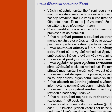
Práva účastníka správního řízení
Všichni účastníci správního řízení jsou si 
mají při uplatňování svých procesních práv
zásady právního státu je však nutno trvat 
účastníci rovni. To mimo jiné znamená, že 
důležitéj a jsou předmětem řízení.
Právo zvolit si pro řízení jednoho zástu
prohlášením do protokolu.
Právo na
právní pomoc a poučení ze stra
mohou uplatnit svá práva, a měl by je upozo
posuzovat podání účastníků podle skutečnéh
Právo
navrhovat důkazy a činit jiné návrh
dobu řízení
až do vydání rozhodnutí Správn
směrodatnou lhůtou je ovšem vždy vydání roz
Právo
žádat poskytnutí informací o řízení
Právo
vyjádřit se před vydáním rozhodnu
shromažďování podkladů rozhodnutí. Po tom
případě musí správní orgán opět vyzvat úča
Právo
nahlížet do spisu
, i v případě, že je
na to, aby správní orgán pořídil kopie spisu 
Právo
účastnit se ústního jednání a všech
informován s nejméně pětidenním předstihem 
Právo
namítat podjatost úředních osob
(§
rozhoduje nadřízený úředníka.
Právo na
doručení stejnopisu rozhodnutí 
rozhodnutí (§ 69 odst. 4).
Právo podat proti rozhodnutí
odvolání
(§ 81
odst. 3). Odvolání jednou vzaté zpět nelze 
podat do 15 dnů ode dne oznámení rozhodnut