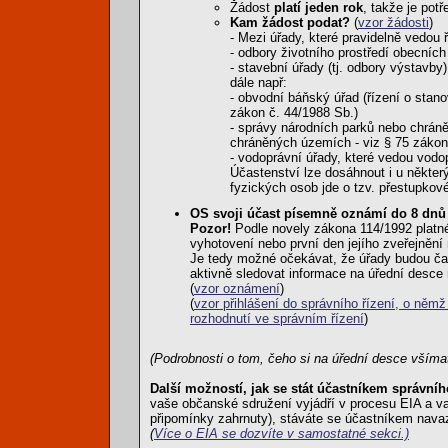
Žádost
platí jeden rok
, takže je pot
Kam žádost podat?
(
vzor žádosti
)
- Mezi úřady, které pravidelně vedou 
- odbory životního prostředí obecníc
- stavební úřady (tj. odbory výstavb
dále např:
- obvodní báňský úřad (řízení o stano
zákon č. 44/1988 Sb.)
- správy národních parků nebo chráně
chráněných územích - viz § 75 zákon
- vodoprávní úřady, které vedou vodo
Účastenství lze dosáhnout i u někte
fyzických osob jde o tzv. přestupkov
OS svoji účast písemně oznámí do 8 dnů 
Pozor!
Podle novely zákona 114/1992 platné
vyhotovení nebo první den jejího zveřejněn
Je tedy možné očekávat, že úřady budou ča
aktivně sledovat informace na úřední desce 
(
vzor oznámení
)
(
vzor přihlášení do správního řízení, o němž
rozhodnutí ve správním řízení
)
(Podrobnosti o tom, čeho si na úřední desce vším
Další možností, jak se stát účastníkem správního
vaše občanské sdružení vyjádří v procesu EIA a v
připomínky zahrnuty), stáváte se účastníkem navaz
(
Více o EIA se dozvíte v samostatné sekci.)