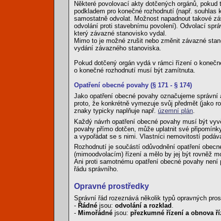
Některé povolovací akty dotčených orgánů, pokud t
podkladem pro konečné rozhodnutí (např. souhlas k
samostatně odvolat. Možnost napadnout takové záv
odvolání proti stavebnímu povolení). Odvolací spr
který závazné stanovisko vydal.
Mimo to je možné zrušit nebo změnit závazné stan
vydání závazného stanoviska.
Pokud dotčený orgán vydá v rámci řízení o konečné
o konečné rozhodnutí musí být zamítnuta.
Opatření obecné povahy (§ 171 - § 174)
Jako opatření obecné povahy označujeme správní 
proto, že konkrétně vymezuje svůj předmět (jako r
znaky typicky naplňuje např.
územní plán
.
Každý návrh opatření obecné povahy musí být vyvě
povahy přímo dotčen, může uplatnit své připomínk
a vypořádat se s nimi. Vlastníci nemovitostí podá
Rozhodnutí je součástí odůvodnění opatření obecn
(mimoodvolacím) řízení a mělo by jej být rovněž
Ani proti samotnému opatření obecné povahy není 
řádu správního.
Opravné prostředky
Správní řád rozeznává několik typů opravných pros
-
Řádné
jsou:
odvolání a rozklad
.
-
Mimořádné
jsou:
přezkumné řízení a obnova ří