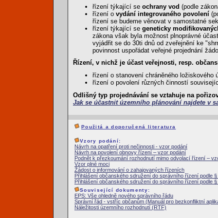
řízení týkající se
ochrany vod
(podle záko
řízení o
vydání integrovaného povolení
(p
řízení se budeme věnovat v samostatné sek
řízení týkající se
geneticky modifikovaný
zákona však byla možnost plnoprávné účast
vyjádřit se do 30ti dnů od zveřejnění ke "sh
povinnost uspořádat veřejné projednání žádo
Řízení, v nichž je účast veřejnosti, resp. obča
řízení o stanovení chráněného ložiskového
řízení o povolení různých činností souvisej
Odlišný typ projednávání se vztahuje na
pořizo
Jak se účastnit územního plánování najdete v s
Použitá a doporučená literatura
Vzory podání:
Návrh na opatření proti nečinnosti - vzor podání
Návrh na povolení obnovy řízení – vzor podání
Podnět k přezkoumání rozhodnutí mimo odvolací řízení – vz
Vzor plné moci
Žádost o informování o zahajovaných řízeních
Přihlášení občanského sdružení do správního řízení podle 
Přihlášení občanského sdružení do správního řízení podle 
Související dokumenty:
EPS: Vše ohledně nového správního řádu
Správní řád - vstříc občanům (Manuál pro bezkonfliktní apli
Náležitosti územního rozhodnutí (RTF)