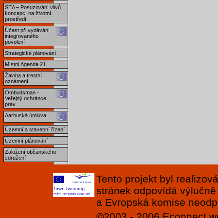
SEA – Posuzování vlivů
koncepcí na životní
prostředí
Účast při vydávání
integrovaného
povolení
Strategické plánování
Místní Agenda 21
Žaloba a trestní
oznámení
Ombudsman -
Veřejný ochránce
práv
Aarhuská úmluva
Územní a stavební řízení
Územní plánování
Založení občanského
sdružení
Tento projekt byl realizo
stránek odpovídá výlučně
a Evropská komise neodpov
©2003 - 2006
Econnect
w