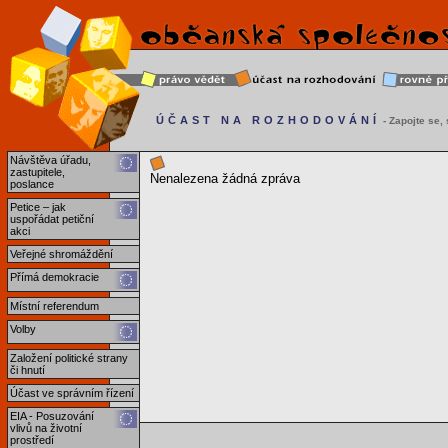
ÚČAST NA ROZHODOVÁNÍ
- Zapojte se, s
Návštěva úřadu,
zastupitele,
Nenalezena žádná zpráva
poslance
Petice – jak
uspořádat petiční
akci
Veřejné shromáždění
Přímá demokracie
Místní referendum
Volby
Založení politické strany
či hnutí
Účast ve správním řízení
EIA - Posuzování
vlivů na životní
prostředí