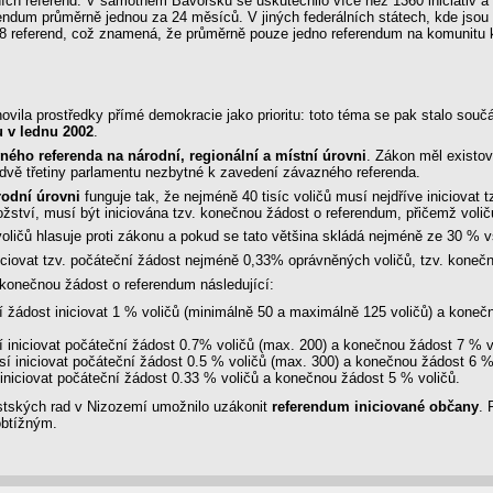
 referend. V samotném Bavorsku se uskutečnilo více než 1360 iniciativ a 64
dum průměrně jednou za 24 měsíců. V jiných federálních státech, kde jsou 
18 referend, což znamená, že průměrně pouze jedno referendum na komunitu 
ovila prostředky přímé demokracie jako prioritu: toto téma se pak stalo součá
 v lednu 2002
.
ného referenda na národní, regionální a místní úrovni
. Zákon měl existo
 dvě třetiny parlamentu nezbytné k zavedení závazného referenda.
rodní úrovni
funguje tak, že nejméně 40 tisíc voličů musí nejdříve iniciovat
žství, musí být iniciována tzv. konečnou žádost o referendum, přičemž volič
voličů hlasuje proti zákonu a pokud se tato většina skládá nejméně ze 30 % 
ciovat tzv. počáteční žádost nejméně 0,33% oprávněných voličů, tzv. koneč
a konečnou žádost o referendum následující:
 žádost iniciovat 1 % voličů (minimálně 50 a maximálně 125 voličů) a koneč
 iniciovat počáteční žádost 0.7% voličů (max. 200) a konečnou žádost 7 % v
í iniciovat počáteční žádost 0.5 % voličů (max. 300) a konečnou žádost 6 %
iniciovat počáteční žádost 0.33 % voličů a konečnou žádost 5 % voličů.
stských rad v Nizozemí umožnilo uzákonit
referendum iniciované občany
. 
obtížným.