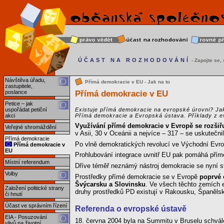
ÚČAST NA ROZHODOVÁNÍ
- Zapojte se, s
Návštěva úřadu,
Přímá demokracie v EU - Jak na to
zastupitele,
Přímá demokracie v EU
poslance
Petice – jak
uspořádat petiční
Existuje přímá demokracie na evropské úrovni? Ja
akci
Přímá demokracie a Evropská ústava. Příklady z 
Využívání přímé demokracie v Evropě se rozšiř
Veřejné shromáždění
v Asii, 30 v Oceánii a nejvíce – 317 – se uskuteč
Přímá demokracie
Po vlně demokratických revolucí ve Východní Evrop
Přímá demokracie v
EU
Prohlubování integrace uvnitř EU pak pomáhá přímé
Místní referendum
Dříve téměř neznámý nástroj demokracie se nyní s
Volby
Prostředky přímé demokracie se v Evropě
poprvé 
Švýcarsku a Slovinsku
. Ve všech těchto zemích e
Založení politické strany
druhy prostředků PD existují v Rakousku, Španělsku
či hnutí
Účast ve správním řízení
Referenda o evropské ústavě
EIA - Posuzování
18. června 2004 byla na Summitu v Bruselu schvále
vlivů na životní