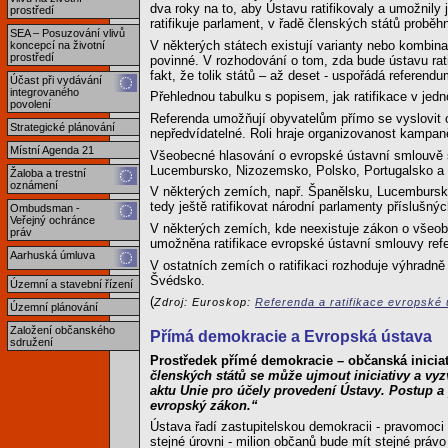
dva roky na to, aby Ústavu ratifikovaly a umožnily 
prostředí
ratifikuje parlament, v řadě členských států probě
SEA – Posuzování vlivů
V některých státech existují varianty nebo kombin
koncepcí na životní
prostředí
povinné. V rozhodování o tom, zda bude ústavu rati
fakt, že tolik států – až deset - uspořádá referen
Účast při vydávání
integrovaného
Přehlednou tabulku s popisem, jak ratifikace v jed
povolení
Referenda umožňují obyvatelům přímo se vyslovit o
Strategické plánování
nepředvídatelné. Roli hraje organizovanost kampan
Místní Agenda 21
Všeobecné hlasování o evropské ústavní smlouvě se
Lucembursko, Nizozemsko, Polsko, Portugalsko a V
Žaloba a trestní
oznámení
V některých zemích, např. Španělsku, Lucemburs
tedy ještě ratifikovat národní parlamenty příslušn
Ombudsman -
Veřejný ochránce
V některých zemích, kde neexistuje zákon o všeobe
práv
umožněna ratifikace evropské ústavní smlouvy ref
Aarhuská úmluva
V ostatních zemích o ratifikaci rozhoduje výhradn
Švédsko.
Územní a stavební řízení
(
Zdroj: Euroskop:
Referenda a ratifikace evropské
Územní plánování
Založení občanského
Přímá demokracie a Evropská ústava
sdružení
Prostředek přímé demokracie – občanská iniciat
členských států se může ujmout iniciativy a vy
aktu Unie pro účely provedení Ústavy. Postup a
evropský zákon.“
Ústava řadí zastupitelskou demokracii - pravomoci 
stejné úrovni - milion občanů bude mít stejné práv