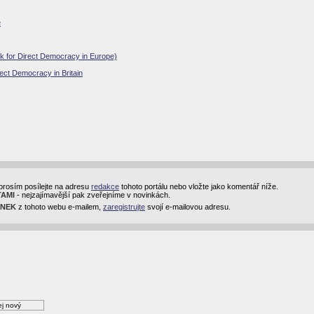
e
rk for Direct Democracy in Europe)
rect Democracy in Britain
prosím posílejte na adresu
redakce
tohoto portálu nebo vložte jako komentář níže.
TAMI
- nejzajímavější pak zveřejníme v novinkách.
INEK
z tohoto webu e-mailem,
zaregistrujte
svojí e-mailovou adresu.