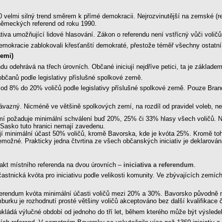
velmi silný trend směrem k přímé demokracii. Nejrozvinutější na zemské (regi
 německých referend od roku 1990.
tiva umožňující lidové hlasování. Zákon o referendu není vstřícný vůči voli
emokracie zablokovali křesťanští demokraté, přestože téměř všechny ostatní 
zemi)
du odehrává na třech úrovních. Občané iniciují nejdříve petici, ta je základem
 občanů podle legislativy příslušné spolkové země.
e od 8% do 20% voličů podle legislativy příslušné spolkové země. Pouze Bra
vazný. Nicméně ve většině spolkových zemí, na rozdíl od pravidel voleb, nes
emí požaduje minimální schválení buď 20%, 25% či 33% hlasy všech voličů. 
Sasko tuto hranici nemají zavedenu.
í minimální účast 50% voličů, kromě Bavorska, kde je kvóta 25%. Kromě toho
možné. Prakticky jedna čtvrtina ze všech občanských iniciativ je deklarována
akt místního referenda na dvou úrovních –
iniciativa a referendum
.
stnická kvóta pro iniciativu podle velikosti komunity. Ve zbývajících zemích
ferendum kvóta minimální účasti voličů mezi 20% a 30%. Bavorsko původně 
rku je rozhodnutí prosté většiny voličů akceptováno bez další kvalifikace či
ukládá výlučné období od jednoho do tří let, během kterého může být výsled