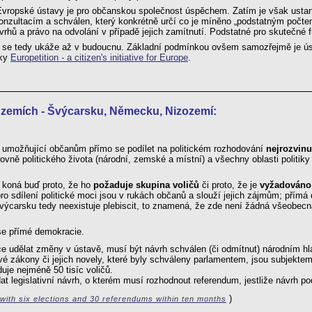
Evropské ústavy je pro občanskou společnost úspěchem. Zatím je však ustan
konzultacím a schválen, který konkrétně určí co je míněno „podstatným počt
vrhů a právo na odvolání v případě jejich zamítnutí. Podstatné pro skutečné
 se tedy ukáže až v budoucnu. Základní podmínkou ovšem samozřejmě je ús
nky
Europetition - a citizen's initiative for Europe
.
 zemích - Švýcarsku, Německu, Nizozemí:
e umožňující občanům přímo se podílet na politickém rozhodování
nejrozvinu
rovně politického života (národní, zemské a místní) a všechny oblasti politik
 koná buď proto, že ho
požaduje skupina voličů
či proto, že je
vyžadováno
pro sdílení politické moci jsou v rukách občanů a slouží jejich zájmům; přím
carsku tedy neexistuje plebiscit, to znamená, že zde není žádná všeobecná 
 se přímé demokracie.
hce udělat změny v ústavě, musí být návrh schválen (či odmítnut) národním h
vé zákony či jejich novely, které byly schváleny parlamentem, jsou subjektem
duje nejméně 50 tisíc voličů.
t legislativní návrh, o kterém musí rozhodnout referendum, jestliže návrh pod
)
 with six elections and 30 referendums within ten months