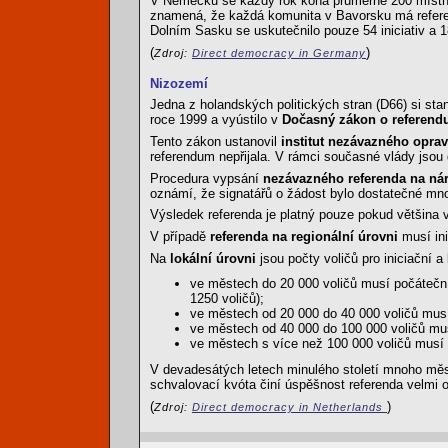
V Německu se každý rok koná průměrně 200 místních
znamená, že každá komunita v Bavorsku má referen
Dolním Sasku se uskutečnilo pouze 54 iniciativ a 
(
)
Zdroj:
Direct democracy in Germany
Nizozemí
Jedna z holandských politických stran (D66) si stan
roce 1999 a vyústilo v
Dočasný zákon o referendu
Tento zákon ustanovil
institut nezávazného oprav
referendum nepřijala. V rámci současné vlády jsou
Procedura vypsání
nezávazného referenda na ná
oznámí, že signatářů o žádost bylo dostatečné mno
Výsledek referenda je platný pouze pokud většina 
V případě
referenda na regionální úrovni
musí ini
Na
lokální úrovni
jsou počty voličů pro iniciační 
ve městech do 20 000 voličů musí počáteční
1250 voličů);
ve městech od 20 000 do 40 000 voličů musí
ve městech od 40 000 do 100 000 voličů mus
ve městech s více než 100 000 voličů musí 
V devadesátých letech minulého století mnoho mě
schvalovací kvóta činí úspěšnost referenda velmi 
(
)
Zdroj:
Direct democracy in Netherlands