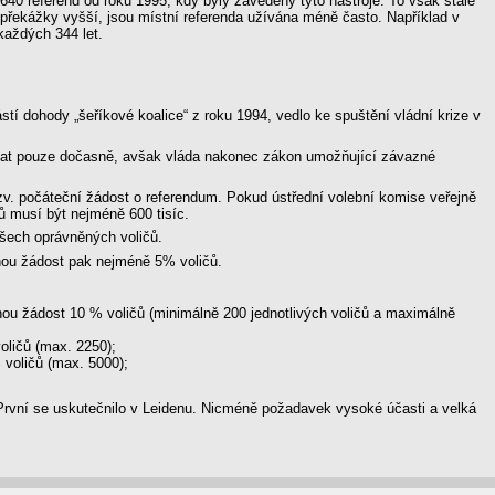
0 referend od roku 1995, kdy byly zavedeny tyto nástroje. To však stále
překážky vyšší, jsou místní referenda užívána méně často. Například v
každých 344 let.
stí dohody „šeříkové koalice“ z roku 1994, vedlo ke spuštění vládní krize v
vat pouze dočasně, avšak vláda nakonec zákon umožňující závazné
 tzv. počáteční žádost o referendum. Pokud ústřední volební komise veřejně
ů musí být nejméně 600 tisíc.
všech oprávněných voličů.
nou žádost pak nejméně 5% voličů.
nou žádost 10 % voličů (minimálně 200 jednotlivých voličů a maximálně
oličů (max. 2250);
 voličů (max. 5000);
První se uskutečnilo v Leidenu. Nicméně požadavek vysoké účasti a velká