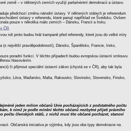
é které země – v některých zemích využijí parlamentní demokracii a ústavu
žaduje předchozí změnu národní ústavy. V některých státech je referendum
z neschválení ústavy v referendu, které panují například ve Švédsku. Ovšem
konala pouze v několika málo zemích – Dánsku, Francii a Irsku.
 v ČR
.
ou roli proto budou hrát kampaně před referendy, které jsou do velké míry
 (s největší pravděpodobností), Dánsko, Španělsko, Francie, Irsko,
uze poradní funkci. V těchto případech budou evropskou ústavní smlouvu
ádřenou hlasováním.
ii) či přijmout speciální ústavní zákon (chystá se v ČR), aby tak byla
otyšsko, Litva, Maďarsko, Malta, Rakousko, Slovinsko, Slovensko, Finsko,
Nejméně jeden milion občanů Unie pocházejících z podstatného počtu
zkám, k nimž je podle mínění těchto občanů nezbytné přijetí právního
 počtu členských států, z nichž musí tito občané pocházet, stanoví
racii. Občanská iniciativa je výjimka, kdy jsou oba typy demokracie na