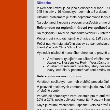
Německo
V Německu existuje od jeho sjednocení v roce 1990 
145 iniciativ v 16 německých zemích a 5 z deseti
Hlavním problémem je stále nepropracovaná legisla
Na celonárodní úrovni zavedení prostředků přímé d
Referendum na regionální úrovni (ve spolkové 
Na regionální úrovni se procedura vedoucí k referen
Petici musí iniciovat nejméně 3 tisíce až 120 tisíc
Počet nutných signatářů iniciativy se pak pohybuj
friendly“ účasti 4% a 5% voličů.
Výsledek následně konaného referenda je právně zá
V referendu týkajícím se zákonů většina z
Bavorsko, Hessensko, Porýní-Westfálsko a 
V ústavním referendu všechny státy požaduj
kvóty, což činí v podstatě veškeré změny ne
Referendum na místní úrovni
Ve všech spolkových zemích probíhá procedurální 
V polovině spolkových zemích existuje klouzavá úča
příslušné země.
Ve většině německých zemí existuje pro místní re
10% a 20%, podle velikosti komunity. Pouze v Hambu
Když je místní referendum úspěšné, většina států 