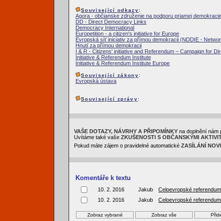
Související odkazy
:
Agora - občianske združenie na podporu priamej demokraci
DD - Direct Democracy Links
Democracy International
Europetition - a citizen's initiative for Europe
Evropská síť iniciativ za přímou demokracii (NDDIE - Netwo
Hnutí za přímou demokracii
I & R - Citizens' initiative and Referendum – Campaign for Di
Initiative & Referendum Institute
Initiative & Referendum Institute Europe
Související zákony
:
Evropská ústava
Související zprávy
:
VAŠE DOTAZY, NÁVRHY A PŘIPOMÍNKY
na doplnění nám 
Uvítáme také vaše
ZKUŠENOSTI S OBČANSKÝMI AKTIVI
Pokud máte zájem o pravidelné automatické
ZASÍLÁNÍ NOV
Komentáře k textu
10. 2. 2016
Jakub
Celoevropské referendum
10. 2. 2016
Jakub
Celoevropské referendum