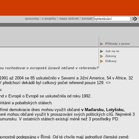
zpravodaj
o projektu
mapa stránek
kontakt
Příklady z praxe
Jak na to
Zákony
Odkazy
dou rozhodovat o evropské ústavě občané v referendu?
991 až 2004 se 85 uskutečnilo v Severní a Jižní Americe, 54 v Africe, 32
 V předchozí dekádě byl celkový počet referend pouze 129. <>
u.
end v Evropě o Evropě se uskutečnila od roku 1992.
tánii a pobaltských státech.
 přímé demokracie dnes mohou využít občané
v Maďarsku, Lotyšsku,
 které mohou občané využít k prosazování svých politických cílů. Nejméně 3
 Rumunsku. V ostatních státech existují méně než 3 prostředky PD.
lavnostně podepsána v Římě. Od té chvíle mají jednotlivé členské země