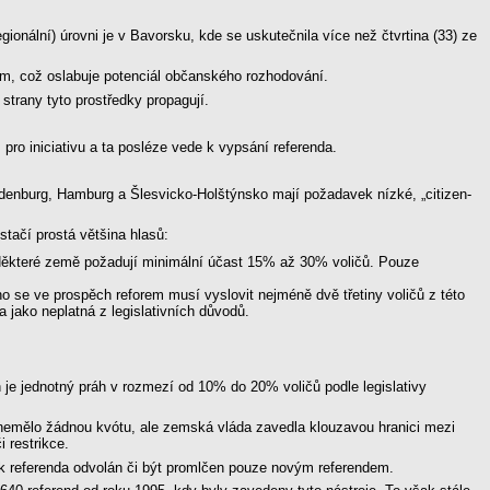
onální) úrovni je v Bavorsku, kde se uskutečnila více než čtvrtina (33) ze
čům, což oslabuje potenciál občanského rozhodování.
strany tyto prostředky propagují.
 pro iniciativu a ta posléze vede k vypsání referenda.
ndenburg, Hamburg a Šlesvicko-Holštýnsko mají požadavek nízké, „citizen-
tačí prostá většina hlasů:
Některé země požadují minimální účast 15% až 30% voličů. Pouze
 se ve prospěch reforem musí vyslovit nejméně dvě třetiny voličů z této
 jako neplatná z legislativních důvodů.
 je jednotný práh v rozmezí od 10% do 20% voličů podle legislativy
nemělo žádnou kvótu, ale zemská vláda zavedla klouzavou hranici mezi
 restrikce.
ek referenda odvolán či být promlčen pouze novým referendem.