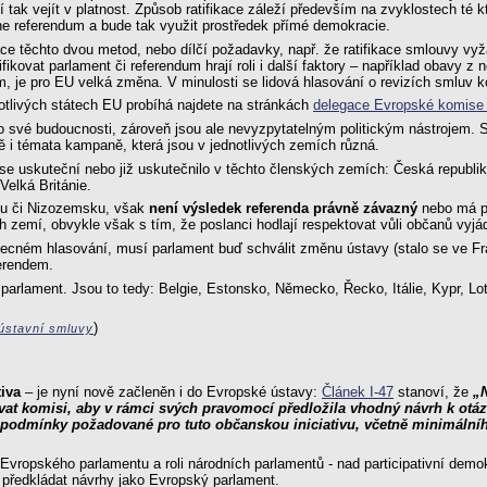
jí tak vejít v platnost. Způsob ratifikace záleží především na zvyklostech t
hne referendum a bude tak využit prostředek přímé demokracie.
ace těchto dvou metod, nebo dílčí požadavky, např. že ratifikace smlouvy vy
fikovat parlament či referendum hrají roli i další faktory – například obavy 
dum, je pro EU velká změna. V minulosti se lidová hlasování o revizích smluv 
notlivých státech EU probíhá najdete na stránkách
delegace Evropské komise
 své budoucnosti, zároveň jsou ale nevyzpytatelným politickým nástrojem. Sv
ě i témata kampaně, která jsou v jednotlivých zemích různá.
 uskuteční nebo již uskutečnilo v těchto členských zemích: Česká republika
elká Británie.
ku či Nizozemsku, však
není výsledek referenda právně závazný
nebo má po
ých zemí, obvykle však s tím, že poslanci hodlají respektovat vůli občanů vyj
cném hlasování, musí parlament buď schválit změnu ústavy (stalo se ve Franc
erendem.
ě parlament. Jsou to tedy: Belgie, Estonsko, Německo, Řecko, Itálie, Kypr, L
)
 ústavní smluvy
iva
– je nyní nově začleněn i do Evropské ústavy:
Článek I-47
stanoví, že
„
zvat komisi, aby v rámci svých pravomocí předložila vhodný návrh k otá
 podmínky požadované pro tuto občanskou iniciativu, včetně minimálního
Evropského parlamentu a roli národních parlamentů - nad participativní demok
o předkládat návrhy jako Evropský parlament.