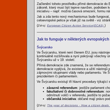
Začlenění tohoto prostředku přímé demokracie do 
zákoně, který musí být teprve navržen, podroben 
iniciativu – např. možná časová omezení, formu ná
Jak a zda tento nový mechanismus bude fungovat,
celoevropské petice je však již na světě - viz strá
(
)
Zdroj:
European Citizen Action Service(ECAS)
Jak to funguje v některých evropských
Švýcarsko
Ve Švýcarsku, které není členem EU, jsou nástroj
kontinuálně rozšiřovala a nyní pokrývají všechny ú
Švýcarsku už v 19. století.
Přímá demokracie zde znamená, že se referendum
demokracie vyplývá, že existence a užití nástrojů 
zájmovými skupinami vlády nebo parlamentu. Ve Švý
prezidentem či parlamentem.
Ve Švýcarsku existují tři hlavní procedury týkající
závazné referendum
: jestliže parlament c
fakultativní či dobrovolné referendum
: no
odmítnutí voliči v referendu, jestliže to poža
občanská iniciativa
: občané mají právo poda
(
Zdroj:
The year of decisions - How a citizen deals