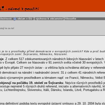
tojí to za to!
k je to s prostředky přímé demokracie v evropských zemích? Kde a proč bu
evropských zemí: Švýcarsko, Německo, Nizozemí.
uje
. Z celkem 517 zdokumentovaných národních lidových hlasování v letech 1
nilo v Evropě. Celkem se hlasovalo v 91 zemích světa včetně 30 evropských.
ě bylo přijato 27 nových ústav - a většina byla schválena občany v referend
 demokracii na národní i nadnárodní úrovni: 31 z celkem 41 národních refer
tává významným prostředkem a tématem např. ve Francii, Německu, Velké Bri
objevují na počátku 19. století ve Švýcarsku
. Nejvíce různých prostředků
xistuje nejméně 5 různých druhů referend, iniciativ a alternativních návrhů,
, Lichtenštejnsku, Slovensku, Itálii, Dánsku, Islandu, Litvě, Portugalsku a
na definitivní podoba textu evropské ústavní smlouvy a 29. 10. 2004 byla s