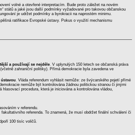
ovení volné a otevřené interpretacím. Bude proto záležet na novém
em“ států a jaké jsou další podmínky vyžadované pro takovou občanskou
 fungování je udržet podmínky a byrokracii na naprostém minimu.
pěšná ratifikace Evropské ústavy. Pokus o využití mechanismu
tější a používají se nejdéle
. V uplynulých 150 letech se občanská práva
y (včetně zahraniční politiky). Přímá demokracie byla zavedena ve
 ústavou
. Vláda referendum vyhlásit nemůže: ze švýcarského pojetí přímé
á demokracie nemůže být kontrolována žádnou politickou stranou či jinými
hlasovací procedura, která je iniciována a kontrolována vládou,
lasováním v referendu.
 fakultativního referenda. To znamená, že musí obdržet finální schválení či
poří 100 tisíc voličů.