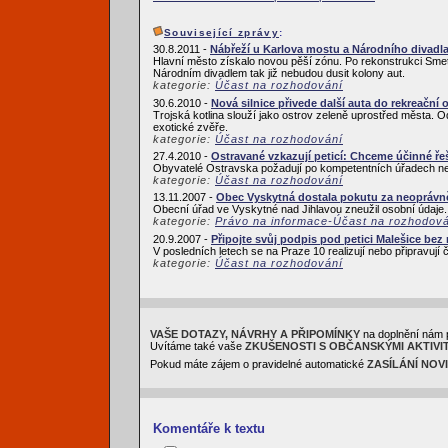
Související zprávy
:
30.8.2011 -
Nábřeží u Karlova mostu a Národního divadl
Hlavní město získalo novou pěší zónu. Po rekonstrukci Sm
Národním divadlem tak již nebudou dusit kolony aut.
kategorie:
Účast na rozhodování
30.6.2010 -
Nová silnice přivede další auta do rekreační o
Trojská kotlina slouží jako ostrov zeleně uprostřed města.
exotické zvěře.
kategorie:
Účast na rozhodování
27.4.2010 -
Ostravané vzkazují peticí: Chceme účinné ře
Obyvatelé Ostravska požadují po kompetentních úřadech neprodl
kategorie:
Účast na rozhodování
13.11.2007 -
Obec Vyskytná dostala pokutu za neoprávn
Obecní úřad ve Vyskytné nad Jihlavou zneužil osobní údaje. P
kategorie:
Právo na informace-Účast na rozhodov
20.9.2007 -
Připojte svůj podpis pod petici Malešice be
V posledních letech se na Praze 10 realizují nebo připravují
kategorie:
Účast na rozhodování
VAŠE DOTAZY, NÁVRHY A PŘIPOMÍNKY
na doplnění nám 
Uvítáme také vaše
ZKUŠENOSTI S OBČANSKÝMI AKTIVI
Pokud máte zájem o pravidelné automatické
ZASÍLÁNÍ NOV
Komentáře k textu