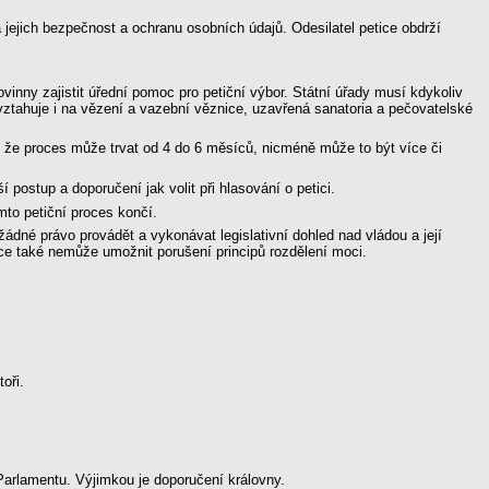
 jejich bezpečnost a ochranu osobních údajů. Odesilatel petice obdrží
inny zajistit úřední pomoc pro petiční výbor. Státní úřady musí kdykoliv
 vztahuje i na vězení a vazební věznice, uzavřená sanatoria a pečovatelské
že proces může trvat od 4 do 6 měsíců, nicméně může to být více či
postup a doporučení jak volit při hlasování o petici.
mto petiční proces končí.
né právo provádět a vykonávat legislativní dohled nad vládou a její
ce také nemůže umožnit porušení principů rozdělení moci.
oři.
Parlamentu. Výjimkou je doporučení královny.