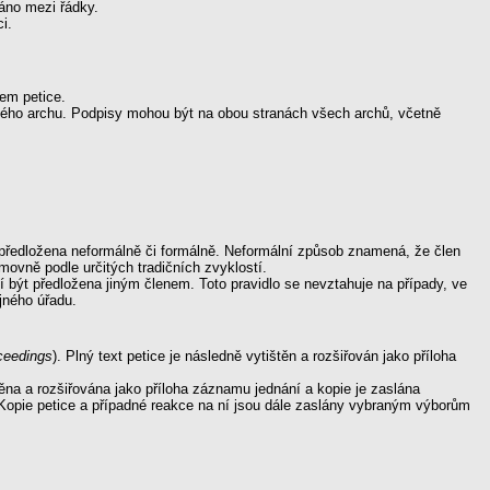
áno mezi řádky.
i.
em petice.
aždého archu. Podpisy mohou být na obou stranách všech archů, včetně
předložena neformálně či formálně. Neformální způsob znamená, že člen
ovně podle určitých tradičních zvyklostí.
 být předložena jiným členem. Toto pravidlo se nevztahuje na případy, ve
jného úřadu.
ceedings
). Plný text petice je následně vytištěn a rozšiřován jako příloha
těna a rozšiřována jako příloha záznamu jednání a kopie je zaslána
a. Kopie petice a případné reakce na ní jsou dále zaslány vybraným výborům