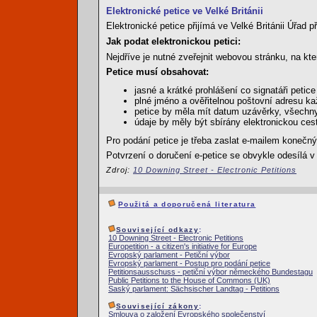
Elektronické petice ve Velké Británii
Elektronické petice přijímá ve Velké Británii Úřad
Jak podat elektronickou petici:
Nejdříve je nutné zveřejnit webovou stránku, na k
Petice musí obsahovat:
jasné a krátké prohlášení co signatáři petice p
plné jméno a ověřitelnou poštovní adresu ka
petice by měla mít datum uzávěrky, všechny
údaje by měly být sbírány elektronickou ces
Pro podání petice je třeba zaslat e-mailem kone
Potvrzení o doručení e-petice se obvykle odesílá 
Zdroj:
10 Downing Street - Electronic Petitions
Použitá a doporučená literatura
Související odkazy
:
10 Downing Street - Electronic Petitions
Europetition - a citizen's initiative for Europe
Evropský parlament - Petiční výbor
Evropský parlament - Postup pro podání petice
Petitionsausschuss - petiční výbor německého Bundestagu
Public Petitions to the House of Commons (UK)
Saský parlament: Sächsischer Landtag - Petitions
Související zákony
:
Smlouva o založení Evropského společenství