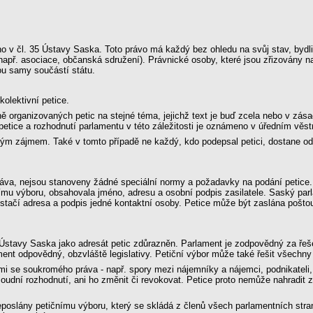
 v čl. 35 Ústavy Saska. Toto právo má každý bez ohledu na svůj stav, bydlišt
př. asociace, občanská sdružení). Právnické osoby, které jsou zřizovány na
ou samy součástí státu.
kolektivní petice.
lně organizovaných petic na stejné téma, jejichž text je buď zcela nebo v zás
í petice a rozhodnutí parlamentu v této záležitosti je oznámeno v úředním vě
jným zájmem. Také v tomto případě ne každý, kdo podepsal petici, dostane 
ráva, nejsou stanoveny žádné speciální normy a požadavky na podání petic
mu výboru, obsahovala jméno, adresu a osobní podpis zasilatele. Saský parlame
c stačí adresa a podpis jedné kontaktní osoby. Petice může být zaslána pošt
Ústavy Saska jako adresát petic zdůrazněn. Parlament je zodpovědný za řeše
lament odpovědný, obzvláště legislativy. Petiční výbor může také řešit všechny
i se soukromého práva - např. spory mezi nájemníky a nájemci, podnikateli, 
oudní rozhodnutí, ani ho změnit či revokovat. Petice proto nemůže nahradit
eposlány petičnímu výboru, který se skládá z členů všech parlamentních stra