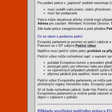
Pro podání petice v „papírové“ podobě neexistuje žá
musí uvádět vaše jméno, státní příslušnost 
musí být podepsaná
Petice může obsahovat přílohy včetně kopií příp
Adresa
pro zasílání: Members' Activities Division,
Zde bude petice zaregistrována a poté předána
Pet
Co se stane s podanou peticí
Evropský parlament je povinen se peticí zabývat a
Peticemi se v EP zabývá
Petiční výbor
.
Nejdříve musí petiční výbor petici
prohlásit za př
Petiční výbor může rozhodnout např. o sepsání zprá
požádat Evropskou komisi o provedení předb
postoupit petici pro informaci nebo pro přije
ve výjimečných případech předložit zprávu
přijmout jakákoli jiná opatření, které uzná z
Petiční výbor Evropského parlamentu se může pokus
příslušnými orgány členského státu. Evropský par
Ať už bude rozhodnuto jakkoli, bude Vás Petiční výb
Evropskému parlamentu je možné podat zároveň se 
objeví v zápisech z jednání.
Příklady využívání petičního práva v E