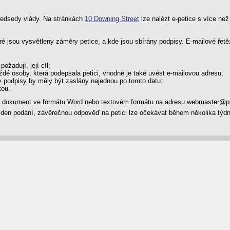
 předsedy vlády. Na stránkách
10 Downing Street
lze nalézt e-petice s více než
teré jsou vysvětleny záměry petice, a kde jsou sbírány podpisy. E-mailové 
ožadují, její cíl;
ždé osoby, která podepsala petici, vhodné je také uvést e-mailovou adresu;
 podpisy by měly být zaslány najednou po tomto datu;
tou.
čný dokument ve formátu Word nebo textovém formátu na adresu webmaster@
v den podání, závěrečnou odpověď na petici lze očekávat během několika týdn