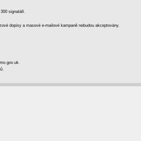
 300 signatáři.
řetězové dopisy a masové e-mailové kampaně nebudou akceptovány.
pmo.gov.uk.
ů.