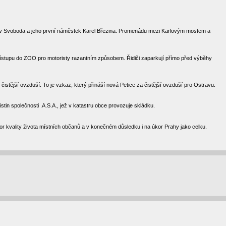
lav Svoboda a jeho první náměstek Karel Březina. Promenádu mezi Karlovým mostem a
přístupu do ZOO pro motoristy razantním způsobem. Řidiči zaparkují přímo před výběhy
čistější ovzduší. To je vzkaz, který přináší nová Petice za čistější ovzduší pro Ostravu.
stin společnosti .A.S.A., jež v katastru obce provozuje skládku.
kor kvality života místních občanů a v konečném důsledku i na úkor Prahy jako celku.