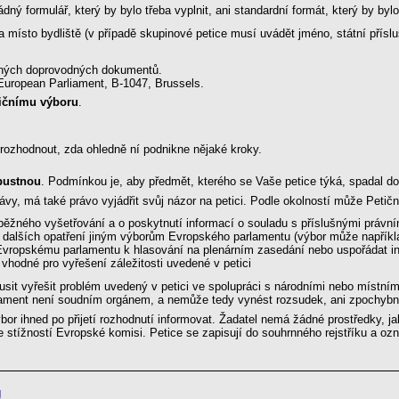
dný formulář, který by bylo třeba vyplnit, ani standardní formát, který by by
a místo bydliště (v případě skupinové petice musí uvádět jméno, státní přísl
adných doprovodných dokumentů.
 European Parliament, B-1047, Brussels.
ičnímu výboru
.
 rozhodnout, zda ohledně ní podnikne nějaké kroky.
ípustnou
. Podmínkou je, aby předmět, kterého se Vaše petice týká, spadal d
vy, má také právo vyjádřit svůj názor na petici. Podle okolností může Petičn
ěžného vyšetřování a o poskytnutí informací o souladu s příslušnými právní
tí dalších opatření jiným výborům Evropského parlamentu (výbor může například 
 Evropskému parlamentu k hlasování na plenárním zasedání nebo uspořádat i
a vhodné pro vyřešení záležitosti uvedené v petici
it vyřešit problém uvedený v petici ve spolupráci s národními nebo místními
lament není soudním orgánem, a nemůže tedy vynést rozsudek, ani zpochybni
or ihned po přijetí rozhodnutí informovat. Žadatel nemá žádné prostředky, jak
stížností Evropské komisi. Petice se zapisují do souhrnného rejstříku a o
U