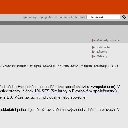
zpravodaj
o projektu
mapa stránek
kontakt
Příklady z praxe
Jak na to
Zákony
Odkazy
vrh Evropské komisi, je nyní součástí návrhu nové Ústavní smlouvy EU. O
 (předchůdce Evropského hospodářského společenství a Evropské unie). V
tice stanoví článek
194 SES (Smlouvy o Evropském společenství)
.
mi EU. Může tak učinit individuálně nebo společně.
ředkladatel petice by měl být ovlivněn na svých individuálních právech. V