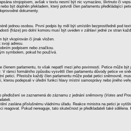
napsána strojopisem, avšak v textu nesmí být nic vymazáno, škrtnuto či veps
nebo být doplněn překladem, který potvrdí člen parlamentu předkládající petic
é doprovodné dokumenty.
éně jednou osobou. První podpis by měl být umístěn bezprostředně pod text
 žádosti (fráze) pro dolní komoru musí být uveden v záhlaví jedné ze stran k
 být vkopírován či jinak vložen.
 svoji adresu.
osobním podpisem nebo značkou.
vým symbolem, pokud ho používá.
členem parlamentu, to však nepatří mezi jeho povinnosti. Petice může být 
 V rámci formálního způsobu vysvětlí člen parlamentu důvody petice ve sněm
tní petici. Přestože každý člen parlamentu může podat petici sněmovně, musí
ci, kterou podepsali v úřední funkci hlavy místní samosprávy nebo jiného veře
ob předložení se zaznamená do záznamu z jednání sněmovny (
Votes and Pro
dateli.
štění zaslána příslušnému vládnímu úřadu. Reakce ministra na petici je vytiš
tici reagovat. Pokud nereaguje, tato skutečnost je předkladateli také sdělen