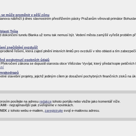
a se může proměnit v pěší zónu
etanova nábřeží ji dnes slavnostním přestřižením pásky Pražanům věnovali primátor Bohus
blasti Trója
 Od dokončení tunelu Blanka už tomu tak nemusí být. Vedení města zamýšlí vyřešit problém 
šení znečištění ovzduší!
eně řešení, která zajistí plnění imisních limitů pro ovzduší v této oblasti a tím zabezpečí 
ěné poskytnutí osobních údajů
řekročení zákona se dopustil starosta obce Vítězslav Vyvíjal, který předal kopie petičních li
ání
z mrakodrapů
 četné stavební projekty, jejichž jediným cílem je dosažení pochybných finančních zisků na ú
prosím posílejte na adresu
redakce
tohoto portálu nebo vložte jako komentář níže.
TAMI
- nejzajímavější pak zveřejníme v novinkách.
INEK
z tohoto webu e-mailem,
zaregistrujte
svojí e-mailovou adresu.