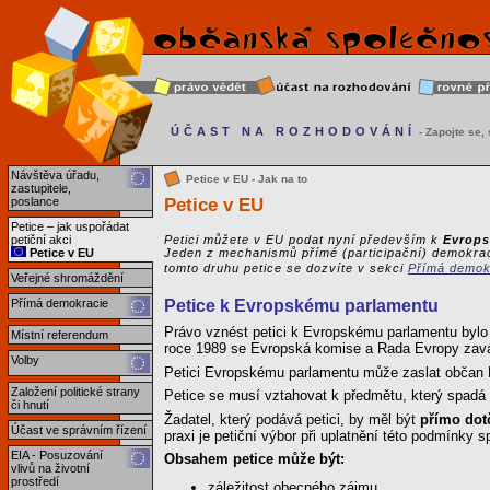
ÚČAST NA ROZHODOVÁNÍ
- Zapojte se, s
Návštěva úřadu,
Petice v EU - Jak na to
zastupitele,
Petice v EU
poslance
Petice – jak uspořádat
petiční akci
Petici můžete v EU podat nyní především k
Evrop
Petice v EU
Jeden z mechanismů přímé (participační) demokrac
tomto druhu petice se dozvíte v sekci
Přímá demok
Veřejné shromáždění
Přímá demokracie
Petice k Evropskému parlamentu
Právo vznést petici k Evropskému parlamentu bylo 
Místní referendum
roce 1989 se Evropská komise a Rada Evropy zaváz
Volby
Petici Evropskému parlamentu může zaslat občan E
Založení politické strany
Petice se musí vztahovat k předmětu, který spadá 
či hnutí
Žadatel, který podává petici, by měl být
přímo dot
Účast ve správním řízení
praxi je petiční výbor při uplatnění této podmínky s
EIA - Posuzování
Obsahem petice může být:
vlivů na životní
prostředí
záležitost obecného zájmu