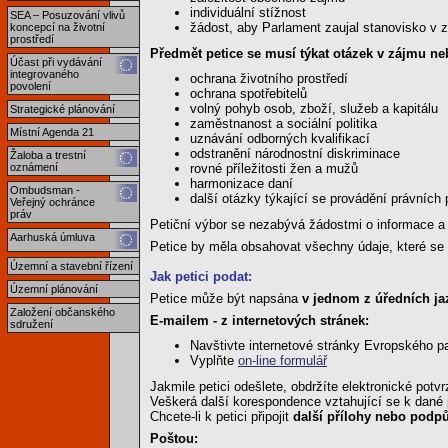
individuální stížnost
SEA – Posuzování vlivů
žádost, aby Parlament zaujal stanovisko v z
koncepcí na životní
prostředí
Předmět petice se musí týkat otázek v zájmu n
Účast při vydávání
integrovaného
ochrana životního prostředí
povolení
ochrana spotřebitelů
volný pohyb osob, zboží, služeb a kapitálu
Strategické plánování
zaměstnanost a sociální politika
Místní Agenda 21
uznávání odborných kvalifikací
odstranění národnostní diskriminace
Žaloba a trestní
oznámení
rovné příležitosti žen a mužů
harmonizace daní
Ombudsman -
další otázky týkající se provádění právních
Veřejný ochránce
práv
Petiční výbor se nezabývá žádostmi o informace a
Aarhuská úmluva
Petice by měla obsahovat všechny údaje, které se t
Územní a stavební řízení
Jak petici podat:
Územní plánování
Petice může být napsána
v jednom z úředních ja
Založení občanského
E-mailem - z internetových stránek:
sdružení
Navštivte internetové stránky Evropského p
Vyplňte
on-line formulář
Jakmile petici odešlete, obdržíte elektronické potvr
Veškerá další korespondence vztahující se k dané 
Chcete-li k petici připojit
další přílohy nebo pod
Poštou: