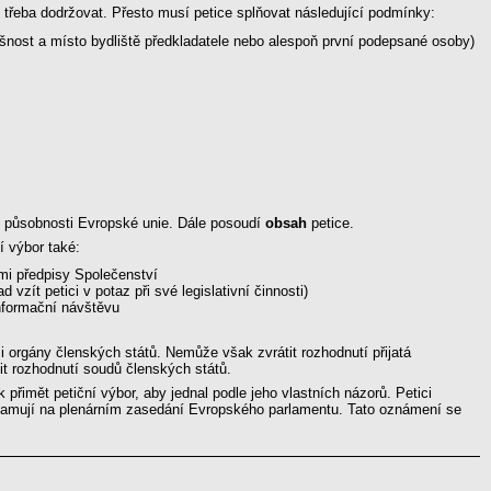
lo třeba dodržovat. Přesto musí petice splňovat následující podmínky:
ušnost a místo bydliště předkladatele nebo alespoň první podepsané osoby)
o působnosti Evropské unie. Dále posoudí
obsah
petice.
í výbor také:
mi předpisy Společenství
vzít petici v potaz při své legislativní činnosti)
nformační návštěvu
 orgány členských států. Nemůže však zvrátit rozhodnutí přijatá
t rozhodnutí soudů členských států.
 přimět petiční výbor, aby jednal podle jeho vlastních názorů. Petici
znamují na plenárním zasedání Evropského parlamentu. Tato oznámení se