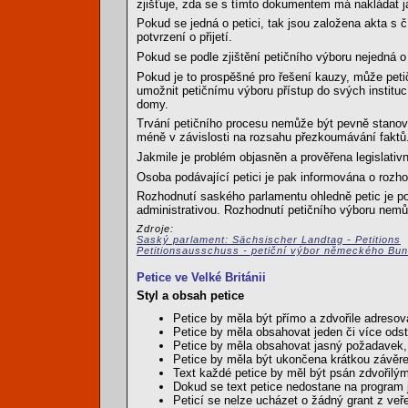
zjišťuje, zda se s tímto dokumentem má nakládat ja
Pokud se jedná o petici, tak jsou založena akta s 
potvrzení o přijetí.
Pokud se podle zjištění petičního výboru nejedná o p
Pokud je to prospěšné pro řešení kauzy, může petič
umožnit petičnímu výboru přístup do svých instituc
domy.
Trvání petičního procesu nemůže být pevně stanov
méně v závislosti na rozsahu přezkoumávání faktů
Jakmile je problém objasněn a prověřena legislativn
Osoba podávající petici je pak informována o rozho
Rozhodnutí saského parlamentu ohledně petic je po
administrativou. Rozhodnutí petičního výboru nemů
Zdroje:
Saský parlament: Sächsischer Landtag - Petitions
Petitionsausschuss - petiční výbor německého Bu
Petice ve Velké Británii
Styl a obsah petice
Petice by měla být přímo a zdvořile adresová
Petice by měla obsahovat jeden či více ods
Petice by měla obsahovat jasný požadavek, 
Petice by měla být ukončena krátkou závěre
Text každé petice by měl být psán zdvořil
Dokud se text petice nedostane na program 
Peticí se nelze ucházet o žádný grant z veř