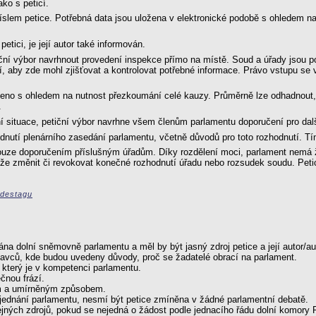
ko s peticí.
číslem petice. Potřebná data jsou uložena v elektronické podobě s ohledem na
etici, je její autor také informován.
ní výbor navrhnout provedení inspekce přímo na místě. Soud a úřady jsou pov
í, aby zde mohl zjišťovat a kontrolovat potřebné informace. Právo vstupu se
eno s ohledem na nutnost přezkoumání celé kauzy. Průměrně lze odhadnout, 
.
í situace, petiční výbor navrhne všem členům parlamentu doporučení pro další 
dnutí plenárního zasedání parlamentu, včetně důvodů pro toto rozhodnutí. Tí
uze doporučením příslušným úřadům. Díky rozdělení moci, parlament nemá žád
že změnit či revokovat konečné rozhodnutí úřadu nebo rozsudek soudu. Peti
ndestagu
na dolní sněmovně parlamentu a měl by být jasný zdroj petice a její autor/aut
tavců, kde budou uvedeny důvody, proč se žadatelé obrací na parlament.
který je v kompetenci parlamentu.
čnou frází.
ým a umírněným způsobem.
jednání parlamentu, nesmí být petice zmíněna v žádné parlamentní debatě.
ejných zdrojů, pokud se nejedná o žádost podle jednacího řádu dolní komory 