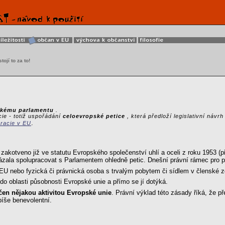
tojí to za to!
skému parlamentu
.
ie - totiž uspořádání
celoevropské petice
, která předloží legislativní ná
.
racie v EU
zakotveno již ve statutu Evropského společenství uhlí a oceli z roku 1953
ala spolupracovat s Parlamentem ohledně petic. Dnešní právní rámec pro pe
U nebo fyzická či právnická osoba s trvalým pobytem či sídlem v členské ze
do oblasti působnosti Evropské unie a přímo se jí dotýká.
čen nějakou aktivitou Evropské unie
. Právní výklad této zásady říká, že p
píše benevolentní.