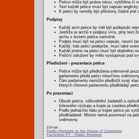
Petice může být psána rukou, vytištěna či 
Text každé petice musí být napsán anglicky 
K petici by neměly být přiloženy žádné jin
Podpisy
Každý arch petice by měl být podepsán nejm
Jestliže je archů s podpisy více, plný text
archu s textem petice samotné.
Podpis musí být na petici vepsán, nesmí tam
Každý, kdo petici podepíše, musí také uvést
Každé jméno na petici musí být doplněno 
Petiční sdružení by mělo vystupovat pod s
Předložení - prezentace petice
Petice může být předložena sněmovně pouze 
parlamentu předá petici mluvčímu sněmovny.
Člen parlamentu nemůže předložit svojí vlas
kterých členové parlamentu předkládají peti
Po prezentaci
Obsah petice, zdůvodnění žadatelů a způs
tiskového výstupu a kopie je zaslána předkla
Podle jednacího řádu je kopie petice po vyti
předkladateli. Ministr nemá povinnost na pe
sněmovny.
Zdroje:
Public Petitions to the House of Commons
Factsheet P7 - Public Petitions