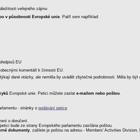
áležitosti veřejného zájmu
ebo v působnosti Evropské unie
. Patří sem například:
 předpisů EU
 obecnými komentáři k činnosti EU.
ýkají dané otázky, ale neměla by uvádět zbytečné podrobnosti. Měla by být na
zyků
Evropské unie. Petici můžete zaslat
e-mailem nebo poštou
.
arlamentu - stránky o
podávání petice
zení o doručení.
petici bude ze strany Evropského parlamentu zasílána poštou.
půrné dokumenty
, zašlete je poštou na adresu - Members' Activities Division