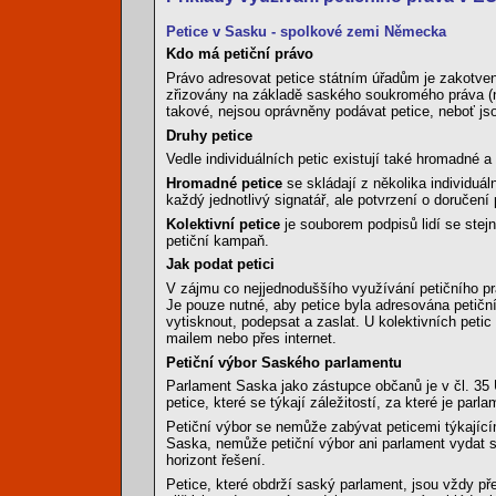
Petice v Sasku - spolkové zemi Německa
Kdo má petiční právo
Právo adresovat petice státním úřadům je zakotveno
zřizovány na základě saského soukromého práva (na
takové, nejsou oprávněny podávat petice, neboť js
Druhy petice
Vedle individuálních petic existují také hromadné a 
Hromadné petice
se skládají z několika individuá
každý jednotlivý signatář, ale potvrzení o doručen
Kolektivní petice
je souborem podpisů lidí se ste
petiční kampaň.
Jak podat petici
V zájmu co nejjednoduššího využívání petičního p
Je pouze nutné, aby petice byla adresována petiční
vytisknout, podepsat a zaslat. U kolektivních peti
mailem nebo přes internet.
Petiční výbor Saského parlamentu
Parlament Saska jako zástupce občanů je v čl. 35 
petice, které se týkají záležitostí, za které je par
Petiční výbor se nemůže zabývat peticemi týkajícím
Saska, nemůže petiční výbor ani parlament vydat s
horizont řešení.
Petice, které obdrží saský parlament, jsou vždy př