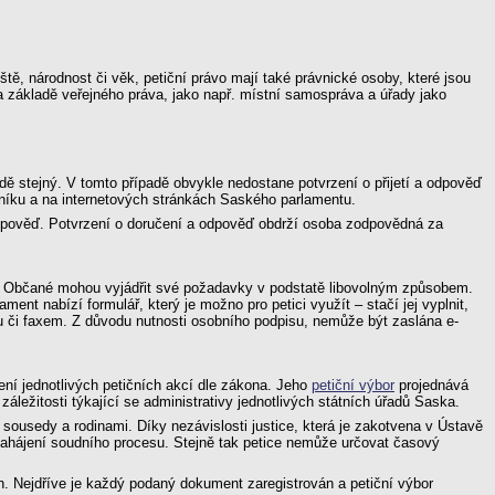
ě, národnost či věk, petiční právo mají také právnické osoby, které jsou
 základě veřejného práva, jako např. místní samospráva a úřady jako
adě stejný. V tomto případě obvykle nedostane potvrzení o přijetí a odpověď
stníku a na internetových stránkách Saského parlamentu.
odpověď. Potvrzení o doručení a odpověď obdrží osoba zodpovědná za
e. Občané mohou vyjádřit své požadavky v podstatě libovolným způsobem.
nt nabízí formulář, který je možno pro petici využít – stačí jej vyplnit,
ou či faxem. Z důvodu nutnosti osobního podpisu, nemůže být zaslána e-
ní jednotlivých petičních akcí dle zákona. Jeho
petiční výbor
projednává
 záležitosti týkající se administrativy jednotlivých státních úřadů Saska.
sousedy a rodinami. Díky nezávislosti justice, která je zakotvena v Ústavě
 zahájení soudního procesu. Stejně tak petice nemůže určovat časový
n. Nejdříve je každý podaný dokument zaregistrován a petiční výbor