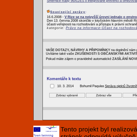
Směrnice Rady 96/61/ES o integrované prevenci a omezován
Související zprávy
:
16.6.2008 -
V Rize se na nejvyšší úrovni jednalo o envir
Den 13. června 2008 skončilo v lotyšském hlavním městě R
účasti veřejnosti na rozhodování a přístupu k právní ochraně
kategorie:
Právo na informace-Účast na rozhodov
VAŠE DOTAZY, NÁVRHY A PŘIPOMÍNKY
na doplnění nám 
Uvítáme také vaše
ZKUŠENOSTI S OBČANSKÝMI AKTIVI
Pokud máte zájem o pravidelné automatické
ZASÍLÁNÍ NOV
Komentáře k textu
10. 3. 2014
Bohumil Paqulas
Správa ojektů životní
Tento projekt byl realizo
stránek odpovídá výlučně