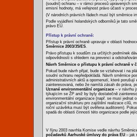
(soudní) ochranu – v rámci procesů upravených smě
emisní hodnoty, má veřejnost právo účasti v proce
(V národních právních řádech musí být směrnice i
Podle vyjádření holandských odborníků je tato směrn
právo EU.
Přístup k právní ochraně:
Přístup k právní ochraně upravuje v oblasti hodnoc
Směrnice 2003/35/ES
.
Právo přístupu k soudům za určitých podmínek dá
odpovědnosti s ohledem na prevenci a odstraňován
Návrh Směrnice o přístupu k právní ochraně v čl
Pokud bude návrh přijat, bude se vztahovat i na pl
soudní ochranu nepředpokládá. Návrh směrnice posk
administrativních aktů a opomenutí, které porušují
zainteresovaná, nebo že namítá zásah do práva, po
Uznané environmentální organizace
– v návrhu j
týkajícím se ŽP aniž by byly dostatečně zaintereso
environmentální organizace (např. se musí jednat o
organizační strukturu pro zajištění realizace cílů,
roční uzávěrka musí být ověřena auditorem). Poku
spadá do oblasti činnosti této organizace podle její
V říjnu 2003 navrhla Komise vedle návrhu Směrni
požadavků Aarhuské úmluvy do práva EU
– jak 