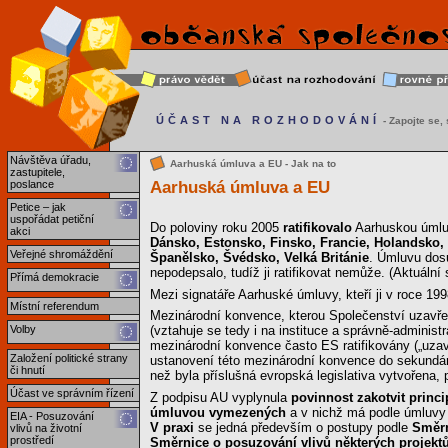
ÚČAST NA ROZHODOVÁNÍ
- Zapojte se, s
Návštěva úřadu,
Aarhuská úmluva a EU - Jak na to
zastupitele,
Aarhuská úmluva a EU
poslance
Petice – jak
uspořádat petiční
Do poloviny roku 2005
ratifikovalo
Aarhuskou úmlu
akci
Dánsko, Estonsko, Finsko, Francie, Holandsko, I
Veřejné shromáždění
Španělsko, Švédsko, Velká Británie
. Úmluvu dos
nepodepsalo, tudíž ji ratifikovat nemůže. (Aktuální 
Přímá demokracie
Mezi signatáře Aarhuské úmluvy, kteří ji v roce 19
Místní referendum
Mezinárodní konvence, kterou Společenství uzavře
Volby
(vztahuje se tedy i na instituce a správně-administ
mezinárodní konvence často ES ratifikovány („uzavře
Založení politické strany
ustanovení této mezinárodní konvence do sekundární
či hnutí
než byla příslušná evropská legislativa vytvořena, př
Účast ve správním řízení
Z podpisu AU vyplynula
povinnost zakotvit princi
úmluvou vymezených
a v nichž má podle úmluvy b
EIA - Posuzování
V praxi
se jedná především o postupy podle
Směrn
vlivů na životní
prostředí
Směrnice o posuzování vlivů některých projektů