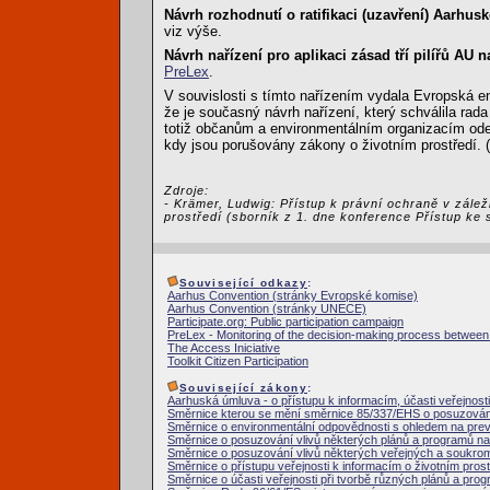
Návrh rozhodnutí o ratifikaci (uzavření) Aarh
viz výše.
Návrh nařízení pro aplikaci zásad tří pilířů AU 
PreLex
.
V souvislosti s tímto nařízením vydala Evropská 
že je současný návrh nařízení, který schválila rada
totiž občanům a environmentálním organizacím od
kdy jsou porušovány zákony o životním prostředí. (
Zdroje:
- Krämer, Ludwig: Přístup k právní ochraně v zálež
prostředí (sborník z 1. dne konference Přístup ke 
Související odkazy
:
Aarhus Convention (stránky Evropské komise)
Aarhus Convention (stránky UNECE)
Participate.org: Public participation campaign
PreLex - Monitoring of the decision-making process between i
The Access Iniciative
Toolkit Citizen Participation
Související zákony
:
Aarhuská úmluva - o přístupu k informacím, účasti veřejnosti
Směrnice kterou se mění směrnice 85/337/EHS o posuzování 
Směrnice o environmentální odpovědnosti s ohledem na pre
Směrnice o posuzování vlivů některých plánů a programů na 
Směrnice o posuzování vlivů některých veřejných a soukrom
Směrnice o přístupu veřejnosti k informacím o životním prost
Směrnice o účasti veřejnosti při tvorbě různých plánů a prog