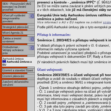
prevenci a kontrole - „směrnice IPPC“
(č. 96/61
SEA – Posuzování vlivů
že EU se může sama zavázat k plnění určitých povi
koncepcí na životní
a v těch oblastech, kde
již má členskými státy s
prostředí
Evropská Unie tedy Aarhuskou úmluvu ratifikova
Účast při vydávání
integrovaného
směrnice a jedno nařízení
.
povolení
Více informací o AU v EU najdete na zvláštní
strá
Podle pilířů Aarhuské úmluvy jde o tyto evropské p
Strategické plánování
Místní Agenda 21
Přístup k informacím:
Žaloba a trestní
Směrnice č. 2003/4/ES o přístupu veřejnosti k i
oznámení
V oblasti přístupu k právní ochraně v čl. 6 stanoví
Ombudsman -
informacím nebyla vyřízena správně.
Veřejný ochránce
Podobné ustanovení je součástí předpisů o přístu
práv
přístupu veřejnosti k dokumentům EP, Rady a Kom
Aarhuská úmluva
(V národních právních řádech musí být směrnice i
Aarhuská úmluva a
EU
Účast veřejnosti:
Územní a stavební řízení
Směrnice 2003/35/ES o účasti veřejnosti při tv
Územní plánování
doplňuje a uvádí do souladu v oblasti účasti veřejn
Založení občanského
prostředí (EIA) a směrnici 96/61 o integrované ko
sdružení
- Článek 1 směrnice obsahuje definici pojmu „veřejn
- Čl. 1 zaručuje veřejnosti právo na účast při vyt
informace, který musí veřejnost dostat, právo na př
musí být informována o zásadních plánech a stejně
- Čl. 2 zavádí pojmy „veřejnost a „zainteresovaná (
- Čl. 3 pak oba tyto pojmy zavádí pro účely „směr
- V čl. 2 a 3 jsou zakotvena práva, vyplývající pře