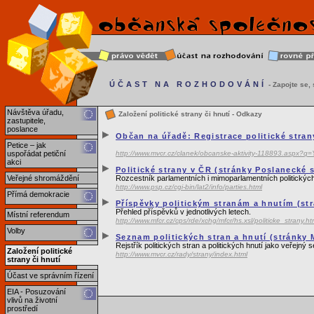
ÚČAST NA ROZHODOVÁNÍ
- Zapojte se, s
Návštěva úřadu,
Založení politické strany či hnutí - Odkazy
zastupitele,
poslance
Občan na úřadě: Registrace politické stran
Petice – jak
uspořádat petiční
http://www.mvcr.cz/clanek/obcanske-aktivity-118893.as
akci
Politické strany v ČR (stránky Poslanecké
Veřejné shromáždění
Rozcestník parlamentních i mimoparlamentních politický
http://www.psp.cz/cgi-bin/lat2/info/parties.html
Přímá demokracie
Příspěvky politickým stranám a hnutím (st
Přehled příspěvků v jednotlivých letech.
Místní referendum
http://www.mfcr.cz/cps/rde/xchg/mfcr/hs.xsl/politicke_strany.ht
Volby
Seznam politických stran a hnutí (stránky M
Rejstřík politických stran a politických hnutí jako veřejný
Založení politické
http://www.mvcr.cz/rady/strany/index.html
strany či hnutí
Účast ve správním řízení
EIA - Posuzování
vlivů na životní
prostředí