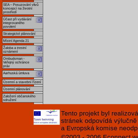
SEA – Posuzování vlivů
koncepcí na životní
prostředí
Účast při vydávání
integrovaného
povolení
Strategické plánování
Místní Agenda 21
Žaloba a trestní
oznámení
Ombudsman -
Veřejný ochránce
práv
Aarhuská úmluva
Územní a stavební řízení
Územní plánování
Založení občanského
sdružení
Tento projekt byl realizo
stránek odpovídá výlučně
a Evropská komise neodpov
©2003 - 2006
Econnect
w