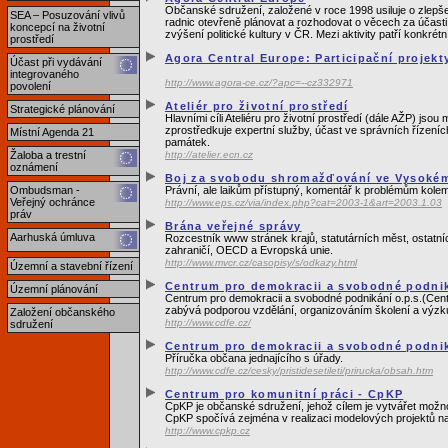
Občanské sdružení, založené v roce 1998 usiluje o zlepše
SEA – Posuzování vlivů
radnic otevřeně plánovat a rozhodovat o věcech za účasti
koncepcí na životní
zvýšení politické kultury v ČR. Mezi aktivity patří konkr
prostředí
Agora Central Europe: Participační projekt
Účast při vydávání
integrovaného
http://www.agora-ce.cz/?apc=--cz332971
povolení
Ateliér pro životní prostředí
Strategické plánování
Hlavními cíli Ateliéru pro životní prostředí (dále AŽP) js
zprostředkuje expertní služby, účast ve správních řízeníc
Místní Agenda 21
památek.
Žaloba a trestní
http://atelier.ecn.cz
oznámení
Boj za svobodu shromažďování ve Vysokém
Ombudsman -
Právní, ale laikům přístupný, komentář k problémům kolem
Veřejný ochránce
http://www.eps.cz/via/index.php?cat=2003-1&art=2003.1.03
práv
Brána veřejné správy
Aarhuská úmluva
Rozcestník www stránek krajů, statutárních měst, ostatn
zahraničí, OECD a Evropská unie.
http://www.mvcr.cz/casopisy/s/odkazy.html
Územní a stavební řízení
Centrum pro demokracii a svobodné podni
Územní plánování
Centrum pro demokracii a svobodné podnikání o.p.s.(Cent
zabývá podporou vzdělání, organizováním školení a výzkum
Založení občanského
http://www.cdfe.cz/
sdružení
Centrum pro demokracii a svobodné podnik
Příručka občana jednajícího s úřady.
http://www.cdfe.cz/cesky/pristidesetileti/prirucka/obsah.htm
Centrum pro komunitní práci - CpKP
CpKP je občanské sdružení, jehož cílem je vytvářet možn
CpKP spočívá zejména v realizaci modelových projektů na z
http://www.cpkp.cz