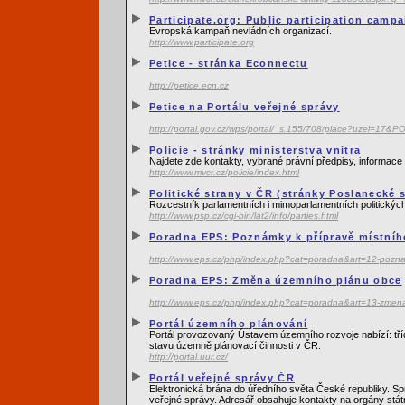
Participate.org: Public participation camp
Evropská kampaň nevládních organizací.
http://www.participate.org
Petice - stránka Econnectu
http://petice.ecn.cz
Petice na Portálu veřejné správy
http://portal.gov.cz/wps/portal/_s.155/708/place?uzel=
Policie - stránky ministerstva vnitra
Najdete zde kontakty, vybrané právní předpisy, informace o
http://www.mvcr.cz/policie/index.html
Politické strany v ČR (stránky Poslanecké
Rozcestník parlamentních i mimoparlamentních politický
http://www.psp.cz/cgi-bin/lat2/info/parties.html
Poradna EPS: Poznámky k přípravě místníh
http://www.eps.cz/php/index.php?cat=poradna&art=12-pozna
Poradna EPS: Změna územního plánu obce
http://www.eps.cz/php/index.php?cat=poradna&art=13-zmen
Portál územního plánování
Portál provozovaný Ústavem územního rozvoje nabízí: tří
stavu územně plánovací činnosti v ČR.
http://portal.uur.cz/
Portál veřejné správy ČR
Elektronická brána do úředního světa České republiky. Sp
veřejné správy. Adresář obsahuje kontakty na orgány stá