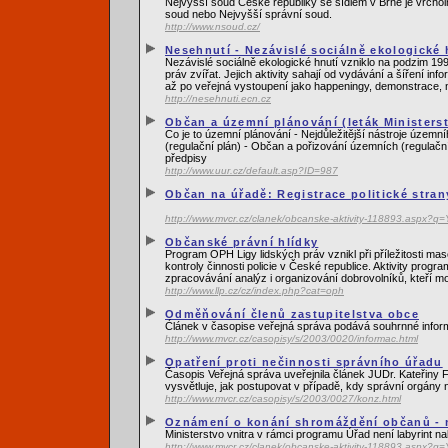
Nejvyšší soud České republiky se sídlem v Brně je vrcho
soud nebo Nejvyšší správní soud.
http://www.nsoud.cz/
Nesehnutí - Nezávislé sociálně ekologické 
Nezávislé sociálně ekologické hnutí vzniklo na podzim 199
práv zvířat. Jejich aktivity sahají od vydávání a šíření 
až po veřejná vystoupení jako happeningy, demonstrace, 
http://nesehnuti.ecn.cz
Občan a územní plánování (leták Ministerst
Co je to územní plánování - Nejdůležitější nástroje územ
(regulační plán) - Občan a pořizování územních (regulační
předpisy
http://www.uur.cz/default.asp?ID=987
Občan na úřadě: Registrace politické stran
http://www.mvcr.cz/clanek/obcanske-aktivity-118893.as
Občanské právní hlídky
Program OPH Ligy lidských práv vznikl při příležitosti m
kontroly činnosti policie v České republice. Aktivity pro
zpracovávání analýz i organizování dobrovolníků, kteří mo
http://www.llp.cz/cz/index.php?cat=oph
Odměňování členů zastupitelstva obce
Ćlánek v časopise veřejná správa podává souhrnné inform
http://www.mvcr.cz/casopisy/s/2003/0020/informac.html
Opatření proti nečinnosti správního úřadu
Časopis Veřejná správa uveřejnila článek JUDr. Kateřiny
vysvětluje, jak postupovat v případě, kdy správní orgány 
http://www.mvcr.cz/casopisy/s/2003/0027/konz.html
Oznámení o konání shromáždění občanů - n
Ministerstvo vnitra v rámci programu Úřad není labyrint 
http://www.mvcr.cz/clanek/obcanske-aktivity-118893.as