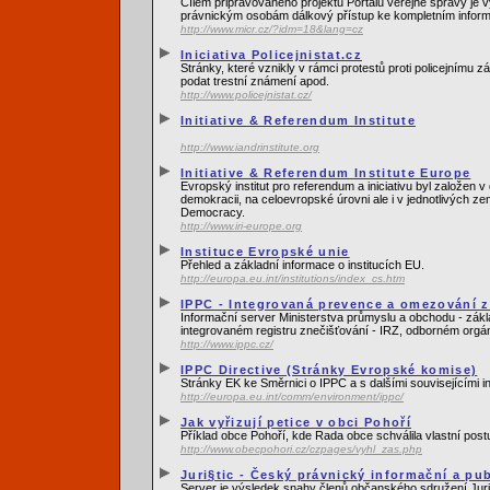
Cílem připravovaného projektu Portálu veřejné správy je vy
právnickým osobám dálkový přístup ke kompletním informac
http://www.micr.cz/?idm=18&lang=cz
Iniciativa Policejnistat.cz
Stránky, které vznikly v rámci protestů proti policejnímu
podat trestní známení apod.
http://www.policejnistat.cz/
Initiative & Referendum Institute
http://www.iandrinstitute.org
Initiative & Referendum Institute Europe
Evropský institut pro referendum a iniciativu byl založen
demokracii, na celoevropské úrovni ale i v jednotlivých z
Democracy.
http://www.iri-europe.org
Instituce Evropské unie
Přehled a základní informace o institucích EU.
http://europa.eu.int/institutions/index_cs.htm
IPPC - Integrovaná prevence a omezování zn
Informační server Ministerstva průmyslu a obchodu - zákl
integrovaném registru znečišťování - IRZ, odborném orgá
http://www.ippc.cz/
IPPC Directive (Stránky Evropské komise)
Stránky EK ke Směrnici o IPPC a s dalšími souvisejícími 
http://europa.eu.int/comm/environment/ippc/
Jak vyřizují petice v obci Pohoří
Příklad obce Pohoří, kde Rada obce schválila vlastní postu
http://www.obecpohori.cz/czpages/vyhl_zas.php
Juri§tic - Český právnický informační a pub
Server je výsledek snahy členů občanského sdružení Juri