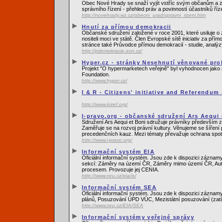
Obec Nové Hrady se snaží vyjít vstříc svým občanům a zá
správního řízení - přehled práv a povinností účastníků říz
http://novehrady.wz.cz/obecni_urad/spravni_rizeni.htm
Hnutí za přímou demokracii
Občanské sdružení založené v roce 2001, které usiluje o
nositeli moci ve státě. Člen Evropské sítě iniciativ za 
stránce také Průvodce přímou demokracií - studie, analýzy
http://pdemokracie.ecn.cz/
Hyper.cz - stránky Nesehnutí věnované pr
Projekt "O hypermarketech veřejně" byl vyhodnocen jako 
Foundation.
http://www.hyper.cz/
I & R - Citizens' initiative and Referendum
http://www.iniref.org/
I-pravo.org - občanské sdružení Ars Aequi 
Sdružení Ars Aequi et Boni sdružuje právníky především z
Zaměřuje se na rozvoj právní kultury. Věnujeme se šíření
precedenčních kauz. Mezi tématy převažuje ochrana spotř
http://www.i-pravo.org/
Informační systém EIA
Oficiální informační systém. Jsou zde k dispozici záznam
sekcí: Záměry na území ČR, Záměry mimo území ČR, Autor
procesem. Provozuje jej CENIA.
http://www.ceu.cz/eia/is/
Informační systém SEA
Oficiální informační systém. Jsou zde k dispozici zázna
plánů, Posuzování ÚPD VÚC, Mezistátní posuzování (zatí
http://www.ceu.cz/EIA/SEA
Informační systémy veřejné správy