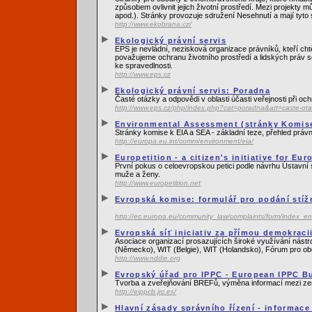
způsobem ovlivnit jejich životní prostředí. Mezi projekty
apod.). Stránky provozuje sdružení Nesehnutí a mají tyto
http://www.ekobrana.cz/
Ekologický právní servis
EPS je nevládní, nezisková organizace právníků, kteří cht
považujeme ochranu životního prostředí a lidských práv s
ke spravedlnosti.
http://www.eps.cz
Ekologický právní servis: Poradna
Časté otázky a odpovědi v oblasti účasti veřejnosti při o
http://www.eps.cz/php/index.php?cat=poradna&art=caste-ot
Environmental Assessment (stránky Komise
Stránky komise k EIA a SEA - základní teze, přehled právn
http://europa.eu.int/comm/environment/eia/
Europetition - a citizen's initiative for Eur
První pokus o celoevropskou petici podle návrhu Ústavní 
muže a ženy.
http://www.europetition.net
Evropská komise: formulář pro podání stíž
http://ec.europa.eu/community_law/complaints/form/index_e
Evropská síť iniciativ za přímou demokraci
Asociace organizací prosazujících široké využívání nást
(Německo), WIT (Belgie), WIT (Holandsko), Fórum pro ob
http://www.nddie.org
Evropský úřad pro IPPC - European IPPC B
Tvorba a zveřejňování BREFů, výměna informací mezi z
http://eippcb.jrc.es/
Hlavní zásady správního řízení - informac