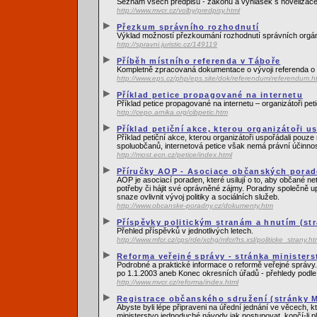
Seznam všech předpisů - zákonů a vyhlášek s novelizacemi
http://www.mvcr.cz/volby/predpisy.html
Přezkum správního rozhodnutí
Výklad možností přezkoumání rozhodnutí správních orgánů
http://spravni.juristic.cz/149119
Příběh místního referenda v Táboře
Kompletně zpracovaná dokumentace o vývoji referenda o 
http://www.eps.cz/php/eps.site/dok/referendum/referendum.h
Příklad petice propagované na internetu
Příklad petice propagované na internetu – organizátoři pet
http://cepo.arnika.org/cibpetic.htm
Příklad petiční akce, kterou organizátoři u
Příklad petiční akce, kterou organizátoři uspořádali pouz
spoluobčanů, internetová petice však nemá právní účinnos
http://most.ecn.cz/petice/index.html
Příručky AOP - Asociace občanských pora
AOP je asociací poraden, které usilují o to, aby občané n
potřeby či hájit své oprávněné zájmy. Poradny společně up
snaze ovlivnit vývoj politiky a sociálních služeb.
http://www.obcanske-poradny.cz/dokumenty.htm
Příspěvky politickým stranám a hnutím (st
Přehled příspěvků v jednotlivých letech.
http://www.mfcr.cz/cps/rde/xchg/mfcr/hs.xsl/politicke_strany.ht
Reforma veřejné správy - stránka ministers
Podrobné a praktické informace o reformě veřejné správy.
po 1.1.2003 aneb Konec okresních úřadů - přehledy podle
http://www.mvcr.cz/reforma/index.html
Registrace občanského sdružení (stránky Mi
Abyste byli lépe připraveni na úřední jednání ve věcech, kt
ministerstvo jednoduché návody jak postupovat, končí-li pl