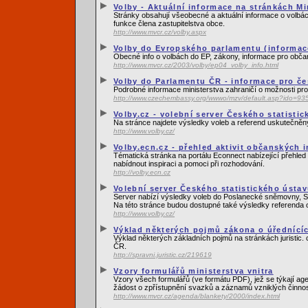
Volby - Aktuální informace na stránkách Mi
Stránky obsahují všeobecné a aktuální informace o volbác
funkce člena zastupitelstva obce.
http://www.mvcr.cz/volby.aspx
Volby do Evropského parlamentu (informace
Obecné info o volbách do EP, zákony, informace pro obča
http://www.mvcr.cz/2003/volby/ep04_volby_info.html
Volby do Parlamentu ČR - informace pro če
Podrobné informace ministerstva zahraničí o možnosti pro
http://www.czechembassy.org/wwwo/mzv/default.asp?ido=9
Volby.cz - volební server Českého statisti
Na stránce najdete výsledky voleb a referend uskutečně
http://www.volby.cz/
Volby.ecn.cz - přehled aktivit občanských 
Tématická stránka na portálu Econnect nabízející přehled a
nabídnout inspiraci a pomoci při rozhodování.
http://volby.ecn.cz
Volební server Českého statistického ústa
Server nabízí výsledky voleb do Poslanecké sněmovny, Sená
Na této stránce budou dostupné také výsledky referenda 
http://www.volby.cz/
Výklad některých pojmů zákona o úředníc
Výklad některých základních pojmů na stránkách juristic. c
ČR.
http://spravni.juristic.cz/219619
Vzory formulářů ministerstva vnitra
Vzory všech formulářů (ve formátu PDF), jež se týkají a
žádost o zpřístupnění svazků a záznamů vzniklých činnos
http://www.mvcr.cz/agenda/blankety/2000/index.html