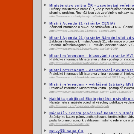
Ministerstvo vnitra ČR - zapojování veřejn
Stránky Ministerstva vnitra ČR, kde je zveřejněna "Metodi
pilotního projektu. Rovněž jsou zde zveřejněny odkazy na
http://www.mvcr.cz/rady/verejnost/index.html
Místní Agenda 21 (stránky CENIA)
Základní informace o MA 21 na stránkách CENIA - České i
http://www.ceu.cz/edu/ma21/mistni_agenda.html
Místní Agenda 21 (stránky Národní sítě zd
Základní informace k místní Agendě 21, informace o proje
Databázi místních Agend 21 – oficiální evidence MA21 v Č
http://www.nszm.cz/cb21/asp/ibrana.asp?id=1069
Místní referendum - hlasování (stránky MV)
Praktické informace Ministerstva vnitra - postup při inicio
http://www.mvcr.cz/clanek/obcanske-aktivity-118893.as
Místní referendum - oznamovací povinnost 
Praktické informace Ministerstva vnitra - postup při inicio
http://www.mvcr.cz/clanek/obcanske-aktivity-118893.as
Místní referendum - vyhlášení (stránky MV)
Praktické informace Ministerstva vnitra - postup při inicio
http://www.mvcr.cz/clanek/obcanske-aktivity-118893.as
Nabídka publikací Ekologického právního s
Na internetu si můžete objednat všechny publikace vydané
http://www.i-eps.cz/php/index.php?cat=pub
Nádraží v centru (občanská koalice v Brně)
Stránky ke kauze plánovaného přesunu brněnského nádraží 
podařilo přimět radnici k vyhlášení místního referenda o té
http://www.nadrazivcentru.cz/
Nejvyšší soud ČR