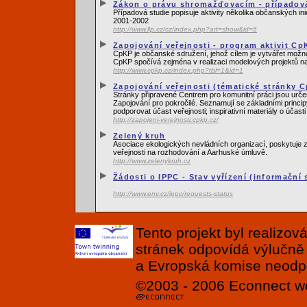
Zákon o právu shromažďovacím - případová
Případová studie popisuje aktivity několika občanských i
2001-2002
http://www.llp.cz/cz/index.php?art=show&id=5
Zapojování veřejnosti - program aktivit Cp
CpKP je občanské sdružení, jehož cílem je vytvářet možn
CpKP spočívá zejména v realizaci modelových projektů na z
http://www.cpkp.cz/index.php?tbl=1&id=1
Zapojování veřejnosti (tématické stránky 
Stránky připravené Centrem pro komunitní práci jsou urče
Zapojování pro pokročilé. Seznamují se základními princip
podporovat účast veřejnosti; inspirativní materiály o účasti
http://zapojeni-verejnosti.cpkp.cz/
Zelený kruh
Asociace ekologických nevládních organizací, poskytuje z
veřejnosti na rozhodování a Aarhuské úmluvě.
http://www.zelenykruh.cz
Žádosti o IPPC - Stav vyřízení (informační
http://www.env.cz/ippc/requests-status
Tento projekt byl realizo
stránek odpovídá výlučně
a Evropská komise neodpov
©2003 - 2006
Econnect
w