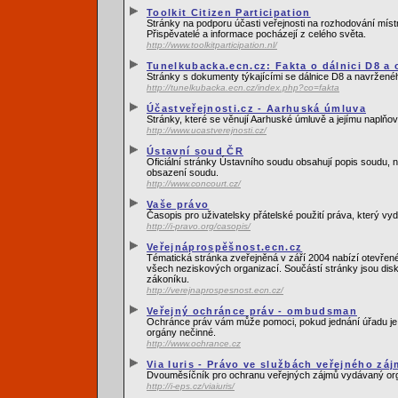
Toolkit Citizen Participation
Stránky na podporu účasti veřejnosti na rozhodování míst
Přispěvatelé a informace pocházejí z celého světa.
http://www.toolkitparticipation.nl/
Tunelkubacka.ecn.cz: Fakta o dálnici D8 a
Stránky s dokumenty týkajícími se dálnice D8 a navrženéh
http://tunelkubacka.ecn.cz/index.php?co=fakta
Účastveřejnosti.cz - Aarhuská úmluva
Stránky, které se věnují Aarhuské úmluvě a jejímu naplňo
http://www.ucastverejnosti.cz/
Ústavní soud ČR
Oficiální stránky Ústavního soudu obsahují popis soudu, 
obsazení soudu.
http://www.concourt.cz/
Vaše právo
Časopis pro uživatelsky přátelské použití práva, který 
http://i-pravo.org/casopis/
Veřejnáprospěšnost.ecn.cz
Tématická stránka zveřejněná v září 2004 nabízí otevřen
všech neziskových organizací. Součástí stránky jsou di
zákoníku.
http://verejnaprospesnost.ecn.cz/
Veřejný ochránce práv - ombudsman
Ochránce práv vám může pomoci, pokud jednání úřadu je 
orgány nečinné.
http://www.ochrance.cz
Via Iuris - Právo ve službách veřejného zá
Dvouměsíčník pro ochranu veřejných zájmů vydávaný orga
http://i-eps.cz/viaiuris/