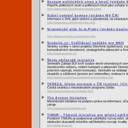
Seznam politických stran a hnutí (stránky M
Rejstřík politických stran a politických hnutí jako veřejný
http://www.mvcr.cz/rady/strany/index.html
Státní volební komise (stránky MV ČR)
Informace o SVK, jejím složení a působnosti, na stránkách 
http://www.mvcr.cz/volby/komise.html
Strategický plán hl.m.Prahy (stránky koali
http://www.sospraha.cz/stratplan.php
Studujte.cz: Vzdělávací nabídky pro NNO
Stránky vznikly v rámci projektu Otevřené společnosti, o.
komunikačních dovedností, strategického plánování a říz
http://www.studujte.cz/
Škola občanské iniciativy
Semináře Základ ŠOI tvoří soubor devíti víkendových se
neziskového sektoru, vedení kampaní a plánování činnosti, 
právních nástrojů, místní komunity). Semináře se skládají 
skupině) a zážitkové (prostor pro sebereflexi, motivaci k d
http://www.hnutiduha.cz/aktivity/ostatni/soitext.htm
TEREZA. Globe program v ČR [online]. [Cit.
Česká stránka o mezinárodním programu Globe.
http://www.terezango.cz/globe.html
The Access Iniciative
Mezinárodní iniciativa na podporu práva na informace, úča
zdroje.
http://www.accessinitiative.org
TIMUR - Týmová iniciativa pro místní udrži
Posláním TIMURu je podporovat udržitelný rozvoj měst, obc
sledování ukazatelů místního udržitelného rozvoje, kvality 
http://www.timur.cz/