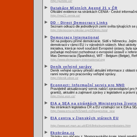
http://juristic.cz/
Databáze Místních Agend 21 v ČR
Oficiální evidence na stránkách CENIA - České informační
http://ma21.cenia.cz/
DD - Direct Democracy Links
Seznam odkazů dle jednotlivých zemí světa týkajících se
http://democracy.mkolar.org/DDlinks.html
Democracy International
Síť na podporu přímé demokracie. Sídlí v Německu. Jejím z
demokracii v rámci EU i v národních státech. Mezi aktivit
iniciativa, která je nově součástí Evropské ústavy, byl
požaduje možnost rozhodnout o evropské ústavě v refere
Mas Democracia (Španělsko), WIT - Belgium (Belgie), Re
http://www.democracy-international.org
Deník veřejné správy
Deník veřejné správy přináší aktuální informace z oblasti
ranní noviny pro pracovníky veřejné správy.
http://denik.obce.cz
Econnect: Informační servis pro NNO
Pravidelně aktualizovaný servis nabízí zpravodajství pro
grantů), aktuální a zajímavé zprávy z legislativní a práv
http://nno.ecn.cz/
EIA a SEA na stránkách Ministerstva životn
Na stránkách legislativa ČR a EU vztahující se k EIA a 
http://www.env.cz/AIS/web.nsf/pages/eia_sea
EIA centra v členských státech EU
http://www.art.man.ac.uk/EIA/links/europmembstates.htm
Ekobrána.cz
Stránky pro občany z Jihomoravského kraje, které nmabíze