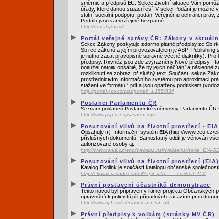
směrnic a předpisů EU. Sekce Životní situace Vám pomůže
úřady, které danou situaci řeší. V sekci Podání je možné 
státní sociální podporu, podání Veřejnému ochránci práv, 
Portálu jsou samozřejmě bezplatné.
http://portal.gov.cz/
Portál veřejné správy ČR: Zákony v aktuáln
Sekce Zákony poskytuje zdarma platné předpisy ze Sbírky
Sbírce zákonů a jejím provozovatelem je ASPI Publishing s
je nutno zadat pravopisně správně včetně diakritiky). Pro
předpisy. Rovněž jsou zde zvýrazněny Nové předpisy - tat
bohužel natolik obsáhlé, že by jejich načítání a následné 
rozkliknutí se zobrazí příslušný text. Součástí sekce Zák
prostřednictvím Informačního systému pro aproximaci prá
stažení ve formátu *.pdf a jsou opatřeny podtiskem (vod
http://portal.gov.cz/wps/portal/_s.155/834
Poslanci Parlamentu ČR
Seznam poslanců Poslanecké sněmovny Parlamentu ČR s 
http://www.psp.cz/sqw/fsnem.sqw
Posuzování vlivů na životní prostředí - EI
Obsahuje mj. Informační systém EIA (http://www.ceu.cz/ei
příslušných dokumentů. Samostatný oddíl je věnován vše
autorizované osoby aj.
http://www.cenia.cz/www/webapp.nsf/webitems/home_EIA-S
Posuzování vlivů na životní prostředí (EIA
Katalog Ekolink je součástí katalogu občanské společnosti
http://ekolink.cz/index.shtml?apc=c2a-_-_--eia&cat=152
Právní postavení účastníků demonstrace
Tento návod byl připraven v rámci projektu Občanských p
oprávněních policistů při případných zásazích proti demon
http://www.oph.cz/art/clanek.asp?id=53
Právní předpisy k volbám (stránky MV ČR)