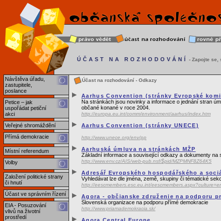
ÚČAST NA ROZHODOVÁNÍ
- Zapojte se, s
Návštěva úřadu,
Účast na rozhodování - Odkazy
zastupitele,
poslance
Aarhus Convention (stránky Evropské komi
Na stránkách jsou novinky a informace o jednání stran úm
Petice – jak
občané konané v roce 2004.
uspořádat petiční
akci
http://europa.eu.int/comm/environment/aarhus/index.htm
Veřejné shromáždění
Aarhus Convention (stránky UNECE)
Přímá demokracie
http://www.unece.org/env/pp
Aarhuská úmluva na stránkách MŽP
Místní referendum
Základní informace a související odkazy a dokumenty na s
http://www.env.cz/AIS/web-pub.nsf/$pid/MZPMNF8Z64K5
Volby
Adresář Evropského hospodářského a soci
Založení politické strany
Vyhledávat lze dle jména, země, skupiny či tématické sek
či hnutí
http://eescmembers.esc.eu.int/eescmembers.aspx?culture=e
Účast ve správním řízení
Agora - občianske združenie na podporu p
Slovenská organizace na podporu přímé demokracie
EIA - Posuzování
http://www.priamademokracia.sk/
vlivů na životní
prostředí
Agora Central Europe