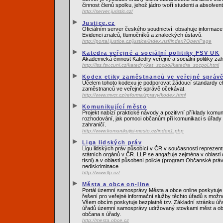
činnost členů spolku, jehož jádro tvoří studenti a absolvent
http://server.juristic.cz/
Justice.cz
Oficiálním server českého soudnictví. obsahuje informace o
Evidenci znalců, tlumočníků a znaleckých ústavů.
http://portal.justice.cz/justice/index.nsf/index?OpenPage
Katedra veřejné a sociální politiky FSV UK
Akademická činnost Katedry veřejné a sociální politiky za
http://iss.fsv.cuni.cz/katedry/kat_socpol/katedra_socpol.html
Kodex etiky zaměstnanců ve veřejné správ
Účelem tohoto kodexu je podporovat žádoucí standardy ch
zaměstnanců ve veřejné správě očekávat.
http://www.mvcr.cz/reforma/zpravy/kodex.html
Komunikující město
Projekt nabízí praktické návody a pozitivní příklady komu
rozhodování, jak pomoci občanům při komunikaci s úřady 
zahraničí.
http://www.komunikujici-mesto.cz/index1.php
Liga lidských práv
Ligu lidských práv působící v ČR v současnosti reprezent
státních orgánů v ČR. LLP se angažuje zejména v oblasti
tísni) a v oblasti působení policie (program Občanské právn
nediskriminace.
http://www.llp.cz/
Města a obce on-line
Portál územní samosprávy Města a obce online poskytuje 
řešení pro veřejné informační služby těchto úřadů s možn
Všem obcím poskytuje bezplatně tzv. Základní stránku úřa
úřadů územní samosprávy udržovaný stovkami měst a obcí
občana s úřady.
http://mesta.obce.cz