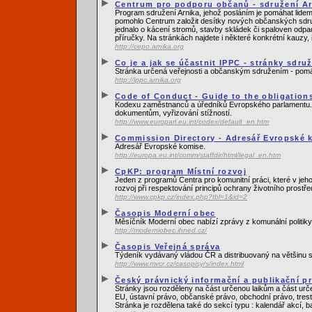
Centrum pro podporu občanů - sdružení Ar
Program sdružení Arnika, jehož posláním je pomáhat lidem,
pomohlo Centrum založit desítky nových občanských sdruže
jednalo o kácení stromů, stavby skládek či spaloven odpa
příručky. Na stránkách najdete i některé konkrétní kauzy,
http://cepo.arnika.org
Co je a jak se účastnit IPPC - stránky sdru
Stránka určená veřejnosti a občanským sdružením - pomá
http://ippc.arnika.org
Code of Conduct - Guide to the obligations
Kodexu zaměstnanců a úředníků Evropského parlamentu. Souč
dokumentům, vyřizování stížností.
http://www.europarl.eu.int/codex/default_en.htm
Commission Directory - Adresář Evropské 
Adresář Evropské komise.
http://europa.eu.int/comm/staffdir/html/legal_en.htm
CpKP: program Místní rozvoj
Jeden z programů Centra pro komunitní práci, které v jeh
rozvoj při respektování principů ochrany životního prostře
http://www.cpkp.cz/index.php?tbl=1&id=2
Časopis Moderní obec
Měsíčník Moderní obec nabízí zprávy z komunální politiky,
http://moderniobec.ihned.cz/
Časopis Veřejná správa
Týdeník vydávaný vládou ČR a distribuovaný na většinu stá
http://www.mvcr.cz/casopisy/s/index.html
Český právnický informační a publikační pro
Stránky jsou rozděleny na část určenou laikům a část urč
EU, ústavní právo, občanské právo, obchodní právo, trestn
Stránka je rozdělena také do sekcí typu : kalendář akcí, 