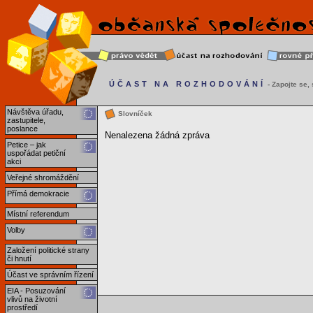
ÚČAST NA ROZHODOVÁNÍ
- Zapojte se, s
Návštěva úřadu,
Slovníček
zastupitele,
poslance
Nenalezena žádná zpráva
Petice – jak
uspořádat petiční
akci
Veřejné shromáždění
Přímá demokracie
Místní referendum
Volby
Založení politické strany
či hnutí
Účast ve správním řízení
EIA - Posuzování
vlivů na životní
prostředí