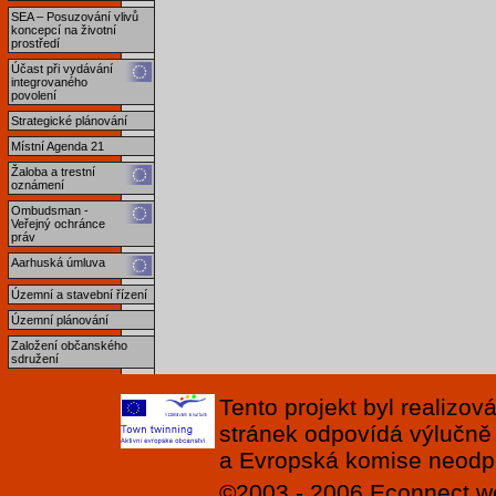
SEA – Posuzování vlivů
koncepcí na životní
prostředí
Účast při vydávání
integrovaného
povolení
Strategické plánování
Místní Agenda 21
Žaloba a trestní
oznámení
Ombudsman -
Veřejný ochránce
práv
Aarhuská úmluva
Územní a stavební řízení
Územní plánování
Založení občanského
sdružení
Tento projekt byl realizo
stránek odpovídá výlučně
a Evropská komise neodpov
©2003 - 2006
Econnect
w