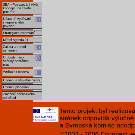
SEA – Posuzování vlivů
koncepcí na životní
prostředí
Účast při vydávání
integrovaného
povolení
Strategické plánování
Místní Agenda 21
Žaloba a trestní
oznámení
Ombudsman -
Veřejný ochránce
práv
Aarhuská úmluva
Územní a stavební řízení
Územní plánování
Založení občanského
sdružení
Tento projekt byl realizo
stránek odpovídá výlučně
a Evropská komise neodpov
©2003 - 2006
Econnect
w