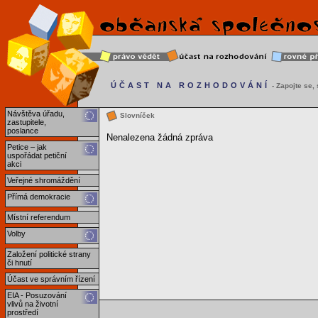
ÚČAST NA ROZHODOVÁNÍ
- Zapojte se, s
Návštěva úřadu,
Slovníček
zastupitele,
poslance
Nenalezena žádná zpráva
Petice – jak
uspořádat petiční
akci
Veřejné shromáždění
Přímá demokracie
Místní referendum
Volby
Založení politické strany
či hnutí
Účast ve správním řízení
EIA - Posuzování
vlivů na životní
prostředí