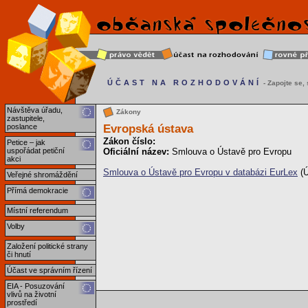
ÚČAST NA ROZHODOVÁNÍ
- Zapojte se, s
Návštěva úřadu,
Zákony
zastupitele,
Evropská ústava
poslance
Zákon číslo:
Petice – jak
uspořádat petiční
Oficiální název:
Smlouva o Ústavě pro Evropu
akci
Smlouva o Ústavě pro Evropu v databázi EurLex
(Ú
Veřejné shromáždění
Přímá demokracie
Místní referendum
Volby
Založení politické strany
či hnutí
Účast ve správním řízení
EIA - Posuzování
vlivů na životní
prostředí