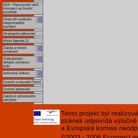
SEA – Posuzování vlivů
koncepcí na životní
prostředí
Účast při vydávání
integrovaného
povolení
Strategické plánování
Místní Agenda 21
Žaloba a trestní
oznámení
Ombudsman -
Veřejný ochránce
práv
Aarhuská úmluva
Územní a stavební řízení
Územní plánování
Založení občanského
sdružení
Tento projekt byl realizo
stránek odpovídá výlučně
a Evropská komise neodpov
©2003 - 2006
Econnect
w