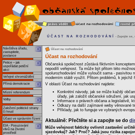
ÚČAST NA ROZHODOVÁNÍ
- Zapojte se, s
Návštěva úřadu,
Účast na rozhodování
zastupitele,
Účast na rozhodování
poslance
Petice – jak
Občanská společnost zůstává fiktivním konceptem
uspořádat petiční
nepodílí veřejnost. Ta může být přitom této možno
akci
spolurozhodování může vyloučit sama - pasivitou neb
Veřejné shromáždění
moderním státě využít. Přitom problémů, k jejichž 
Přímá demokracie
V oblasti Účast na rozhodování najdete:
Konkrétní návody, jak se může každý občan 
Místní referendum
úřady, jak založit občanské sdružení, jak us
Volby
Informace o právech občana a legislativě, k
Odkazy na další zajímavé weby věnované t
Založení politické strany
Příklady, jak to funguje ve vybraných evro
či hnutí
Účast ve správním řízení
Aktuálně: Přečtěte si a zapojte se do
di
EIA - Posuzování
Může veřejnost fakticky ovlivnit zastavění urči
vlivů na životní
sjezdovka)? Jak? Proč? Jaká jsou rizika zapojo
prostředí