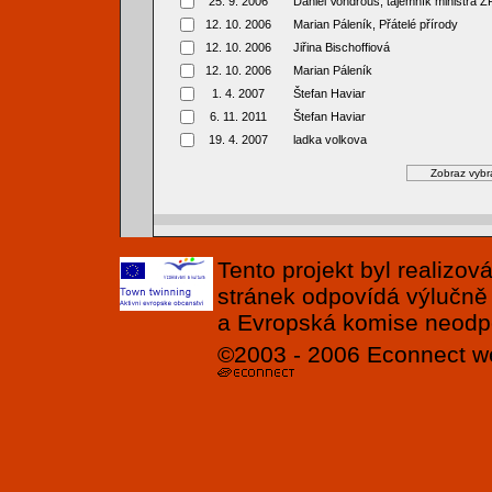
25. 9. 2006
Daniel Vondrouš, tajemník ministra Ž
12. 10. 2006
Marian Páleník, Přátelé přírody
12. 10. 2006
Jiřina Bischoffiová
12. 10. 2006
Marian Páleník
1. 4. 2007
Štefan Haviar
6. 11. 2011
Štefan Haviar
19. 4. 2007
ladka volkova
Tento projekt byl realizo
stránek odpovídá výlučně
a Evropská komise neodpov
©2003 - 2006
Econnect
w