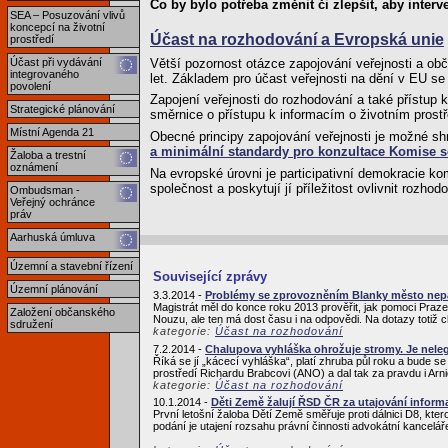
Co by bylo potřeba změnit či zlepšit, aby interv
SEA – Posuzování vlivů
koncepcí na životní
Účast na rozhodování a Evropská unie
prostředí
Větší pozornost otázce zapojování veřejnosti a o
Účast při vydávání
integrovaného
let. Základem pro účast veřejnosti na dění v EU se
povolení
Zapojení veřejnosti do rozhodování a také přístup
Strategické plánování
směrnice o přístupu k informacím o životním prostř
Místní Agenda 21
Obecné principy zapojování veřejnosti je možné sh
a minimální standardy pro konzultace Komise s
Žaloba a trestní
oznámení
Na evropské úrovni je participativní demokracie ko
společnost a poskytují jí příležitost ovlivnit rozhod
Ombudsman -
Veřejný ochránce
práv
Aarhuská úmluva
Územní a stavební řízení
Související zprávy
Územní plánování
3.3.2014 -
Problémy se zprovozněním Blanky město nepál
Magistrát měl do konce roku 2013 prověřit, jak pomoci Praze
Založení občanského
Nouzu, ale ten má dost času i na odpovědi. Na dotazy totiž
sdružení
kategorie:
Účast na rozhodování
7.2.2014 -
Chalupova vyhláška ohrožuje stromy. Je nele
Říká se jí „kácecí vyhláška“, platí zhruba půl roku a bude 
prostředí Richardu Brabcovi (ANO) a dal tak za pravdu i Arni
kategorie:
Účast na rozhodování
10.1.2014 -
Děti Země žalují ŘSD ČR za utajování inform
První letošní žaloba Dětí Země směřuje proti dálnici D8, kte
podání je utajení rozsahu právní činnosti advokátní kancelá