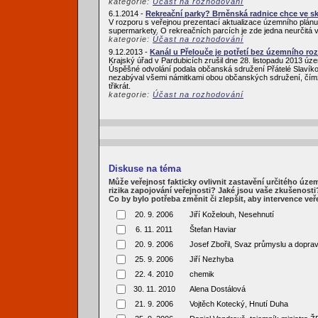
kategorie:
Účast na rozhodování
6.1.2014 -
Rekreační parky? Brněnská radnice chce ve sk
V rozporu s veřejnou prezentací aktualizace územního plánu 
supermarkety. O rekreačních parcích je zde jedna neurčitá vět
kategorie:
Účast na rozhodování
9.12.2013 -
Kanál u Přelouče je potřetí bez územního ro
Krajský úřad v Pardubicích zrušil dne 28. listopadu 2013 úz
Úspěšné odvolání podala občanská sdružení Přátelé Slavíko
nezabýval všemi námitkami obou občanských sdružení, čímž 
třikrát.
kategorie:
Účast na rozhodování
Diskuse na téma
Může veřejnost fakticky ovlivnit zastavění určitého úze
rizika zapojování veřejnosti? Jaké jsou vaše zkušenosti
Co by bylo potřeba změnit či zlepšit, aby intervence veře
20. 9. 2006
Jiří Koželouh, Nesehnutí
6. 11. 2011
Štefan Haviar
20. 9. 2006
Josef Zbořil, Svaz průmyslu a dopr
25. 9. 2006
Jiří Nezhyba
22. 4. 2010
chemik
30. 11. 2010
Alena Dostálová
21. 9. 2006
Vojtěch Kotecký, Hnutí Duha