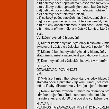
o b) celkový počet oprávněných osob zapsaných 
o c) celkový počet oprávněných osob, kterým byly 
o d) celkový počet odevzdaných úředních obálek,
o e) celkový počet platných hlasů,
o f) celkový počet platných hlasů odevzdaných pro 
o g) počet oprávněných osob, které neoznačily kří
o h) stručný obsah oznámení a stížností, které byl
o i) jméno a příjmení člena městské komise, který s
§ 46
Vyhlášení výsledků hlasování
(1) Místní komise vyhlásí výsledky hlasování v mí
vyhotovení zápisu o výsledku hlasování podle § 44
(2) Městská komise vyhlásí výsledky hlasování v 
statutárního města neprodleně po vyhotovení zápis
(3) Dnem vyhlášení výsledků hlasování v místním r
HLAVA VII
OZNAMOVACÍ POVINNOST
§ 47
(1) Vyhlášení místního referenda, výsledek hlasov
starosta obce a primátor krajskému úřadu, starost
města Prahy Ministerstvu vnitra (dále jen "ministers
(2) Není-li možné rozhodnutí místního referenda p
primátor krajskému úřadu, starosta městské části 
ministerstvu, a to do 30 dnů ode dne vyhlášení výs
HLAVA VIII
PLATNOST A ZÁVAZNOST MÍSTNÍHO REFEREN