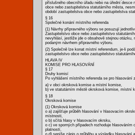
příslušného obecního úřadu nebo na úřední desce ma
obce nebo zastupitelstva statutárního města, nesmí
období zastupitelstva obce nebo zastupitelstva sta
§ 16
Společné konání místního referenda
(1) Návrhy přípravného výboru se posuzují jednotl
Zastupitelstvo obce nebo zastupitelstvo statutárn
nevyhlásí, jestliže jde o obsahově stejnou otázku
podaným návrhem přípravného výboru.
(2) Společně lze konat místní referendum, je-li po
zastupitelstvo obce nebo zastupitelstvo statutární
HLAVA IV
KOMISE PRO HLASOVÁNÍ
§ 17
Druhy komisí
Po vyhlášení místního referenda se pro hlasování z
a) v obci okrsková komise a místní komise,
b) ve statutárním městě okrsková komise, místní
§ 18
Okrsková komise
(1) Okrsková komise
o a) zajišťuje průběh hlasování v hlasovacím okrs
místnosti,
o b) sčítá hlasy v hlasovacím okrsku,
o c) ve sporných případech rozhoduje hlasováním o 
platností,
o d) sepíše zápis o průběhu a výsledku hlasování a