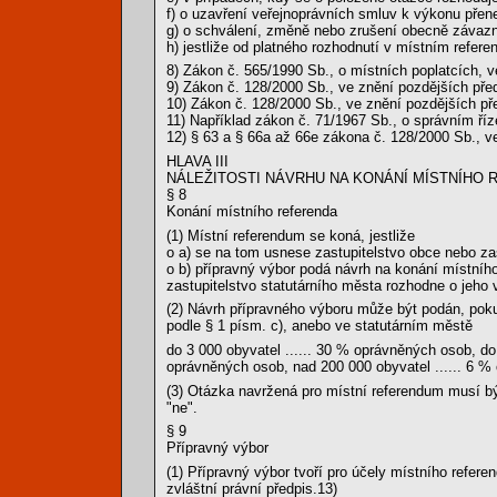
f) o uzavření veřejnoprávních smluv k výkonu přen
g) o schválení, změně nebo zrušení obecně závaz
h) jestliže od platného rozhodnutí v místním refer
8) Zákon č. 565/1990 Sb., o místních poplatcích, v
9) Zákon č. 128/2000 Sb., ve znění pozdějších pře
10) Zákon č. 128/2000 Sb., ve znění pozdějších př
11) Například zákon č. 71/1967 Sb., o správním říz
12) § 63 a § 66a až 66e zákona č. 128/2000 Sb., v
HLAVA III
NÁLEŽITOSTI NÁVRHU NA KONÁNÍ MÍSTNÍHO 
§ 8
Konání místního referenda
(1) Místní referendum se koná, jestliže
o a) se na tom usnese zastupitelstvo obce nebo za
o b) přípravný výbor podá návrh na konání místního
zastupitelstvo statutárního města rozhodne o jeho 
(2) Návrh přípravného výboru může být podán, pokud
podle § 1 písm. c), anebo ve statutárním městě
do 3 000 obyvatel ...... 30 % oprávněných osob, do
oprávněných osob, nad 200 000 obyvatel ...... 6 %
(3) Otázka navržená pro místní referendum musí b
"ne".
§ 9
Přípravný výbor
(1) Přípravný výbor tvoří pro účely místního refe
zvláštní právní předpis.13)