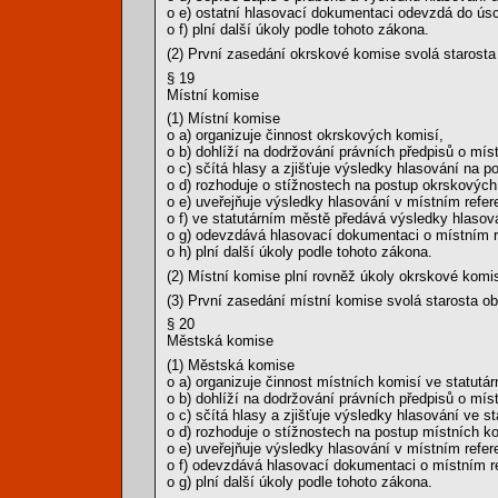
o e) ostatní hlasovací dokumentaci odevzdá do ú
o f) plní další úkoly podle tohoto zákona.
(2) První zasedání okrskové komise svolá starosta
§ 19
Místní komise
(1) Místní komise
o a) organizuje činnost okrskových komisí,
o b) dohlíží na dodržování právních předpisů o mís
o c) sčítá hlasy a zjišťuje výsledky hlasování na
o d) rozhoduje o stížnostech na postup okrskových
o e) uveřejňuje výsledky hlasování v místním refer
o f) ve statutárním městě předává výsledky hlasov
o g) odevzdává hlasovací dokumentaci o místním 
o h) plní další úkoly podle tohoto zákona.
(2) Místní komise plní rovněž úkoly okrskové komise
(3) První zasedání místní komise svolá starosta o
§ 20
Městská komise
(1) Městská komise
o a) organizuje činnost místních komisí ve statutá
o b) dohlíží na dodržování právních předpisů o mís
o c) sčítá hlasy a zjišťuje výsledky hlasování ve
o d) rozhoduje o stížnostech na postup místních k
o e) uveřejňuje výsledky hlasování v místním refe
o f) odevzdává hlasovací dokumentaci o místním re
o g) plní další úkoly podle tohoto zákona.