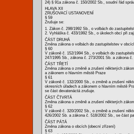
24) § 91a zákona č. 150/2002 Sb., soudní řád sprá
HLAVA XII
ZRUŠOVACÍ USTANOVENÍ
§ 59
Zrušuje se:
1. Zákon č. 298/1992 Sb., o volbách do zastupitels
2. Vyhláška č. 433/1992 Sb., o úkolech obcí při zaj
ČÁST DRUHÁ
Změna zákona o volbách do zastupitelstev v obcíc
§ 60
V zákoně č. 152/1994 Sb., o volbách do zastupitel
247/1995 Sb., zákona č. 273/2001 Sb. a zákona č. 4
ČÁST TŘETÍ
Změna zákona o změně a zrušení některých zákonů
a zákonem o hlavním městě Praze
§ 61
V zákoně č. 132/2000 Sb., o změně a zrušení něk
okresních úřadech a zákonem o hlavním městě Praz
se část devatenáctá zrušuje.
ČÁST ČTVRTÁ
Změna zákona o změně a zrušení některých zákonů 
§ 62
V zákoně č. 320/2002 Sb., o změně a zrušení někte
426/2002 Sb. a zákona č. 518/2002 Sb., se část pa
ČÁST PÁTÁ
Změna zákona o obcích (obecní zřízení)
§ 63