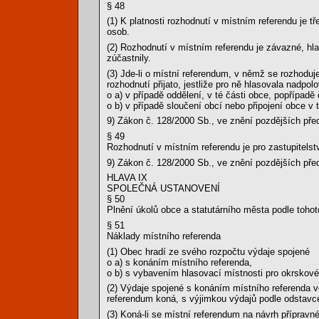
§ 48
(1) K platnosti rozhodnutí v místním referendu j
osob.
(2) Rozhodnutí v místním referendu je závazné, hla
zúčastnily.
(3) Jde-li o místní referendum, v němž se rozhoduje
rozhodnutí přijato, jestliže pro ně hlasovala nad
o a) v případě oddělení, v té části obce, popřípadě
o b) v případě sloučení obcí nebo připojení obce v 
9) Zákon č. 128/2000 Sb., ve znění pozdějších pře
§ 49
Rozhodnutí v místním referendu je pro zastupitelst
9) Zákon č. 128/2000 Sb., ve znění pozdějších pře
HLAVA IX
SPOLEČNÁ USTANOVENÍ
§ 50
Plnění úkolů obce a statutárního města podle toh
§ 51
Náklady místního referenda
(1) Obec hradí ze svého rozpočtu výdaje spojené
o a) s konáním místního referenda,
o b) s vybavením hlasovací místnosti pro okrskov
(2) Výdaje spojené s konáním místního referenda v
referendum koná, s výjimkou výdajů podle odstavce
(3) Koná-li se místní referendum na návrh přípravn