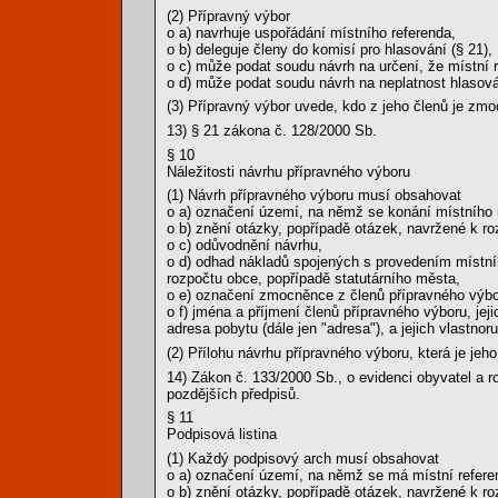
(2) Přípravný výbor
o a) navrhuje uspořádání místního referenda,
o b) deleguje členy do komisí pro hlasování (§ 21),
o c) může podat soudu návrh na určení, že místní
o d) může podat soudu návrh na neplatnost hlasován
(3) Přípravný výbor uvede, kdo z jeho členů je zm
13) § 21 zákona č. 128/2000 Sb.
§ 10
Náležitosti návrhu přípravného výboru
(1) Návrh přípravného výboru musí obsahovat
o a) označení území, na němž se konání místního 
o b) znění otázky, popřípadě otázek, navržené k ro
o c) odůvodnění návrhu,
o d) odhad nákladů spojených s provedením místního
rozpočtu obce, popřípadě statutárního města,
o e) označení zmocněnce z členů přípravného výbo
o f) jména a příjmení členů přípravného výboru, je
adresa pobytu (dále jen "adresa"), a jejich vlastnor
(2) Přílohu návrhu přípravného výboru, která je jeh
14) Zákon č. 133/2000 Sb., o evidenci obyvatel a 
pozdějších předpisů.
§ 11
Podpisová listina
(1) Každý podpisový arch musí obsahovat
o a) označení území, na němž se má místní refer
o b) znění otázky, popřípadě otázek, navržené k ro