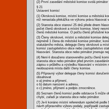
(2) První zasedání městské komise svolá primátor 
§ 21
Ustavení komisí
(1) Okrsková komise, místní komise a městská ko
níž nenastala překážka ve výkonu práva hlasovat v
(2) Starosta obce stanoví 25 dnů přede dnem hlaso
počet členů okrskové a místní komise, který nesmí
členů městské komise. O počtu členů příslušné kom
(3) Členy okrskové, místní a městské komise deleg
nejméně 1 člena do městské komise primátor; koná-
statutárního města, deleguje členy okrskové a mís
komisí zastupitelstvo obce nebo zastupitelstvo sta
hlasování. Starosta obce nebo primátor jmenuje ne
(4) Není-li dosaženo stanoveného počtu členů kom
starosta obce nebo primátor před prvním zasedáním
zápisu o průběhu a výsledku hlasování v místním r
neobsazená místa další členy komise.
(5) Přípravný výbor deleguje členy komisí doruče
obsahovat
o a) jméno a příjmení,
o b) datum narození a adresu,
o c) jméno, příjmení a podpis zmocněnce.
(6) Seznam členů komisí podle odstavce 5 může obs
chybí, zařadí je starosta obce nebo primátor.
(7) Je-li konáno místní referendum společně podle 
návrh přípravného výboru podaly, popřípadě zastupi