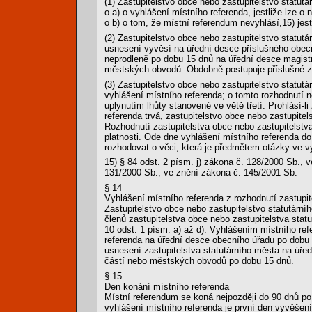
(1) Zastupitelstvo obce nebo zastupitelstvo statu
o a) o vyhlášení místního referenda, jestliže lze o
o b) o tom, že místní referendum nevyhlásí,15) jes
(2) Zastupitelstvo obce nebo zastupitelstvo statu
usnesení vyvěsí na úřední desce příslušného obecn
neprodleně po dobu 15 dnů na úřední desce magist
městských obvodů. Obdobně postupuje příslušné zas
(3) Zastupitelstvo obce nebo zastupitelstvo statu
vyhlášení místního referenda; o tomto rozhodnutí
uplynutím lhůty stanovené ve větě třetí. Prohlásí-
referenda trvá, zastupitelstvo obce nebo zastupite
Rozhodnutí zastupitelstva obce nebo zastupitelstv
platnosti. Ode dne vyhlášení místního referenda d
rozhodovat o věci, která je předmětem otázky ve 
15) § 84 odst. 2 písm. j) zákona č. 128/2000 Sb., 
131/2000 Sb., ve znění zákona č. 145/2001 Sb.
§ 14
Vyhlášení místního referenda z rozhodnutí zastupit
Zastupitelstvo obce nebo zastupitelstvo statutárn
členů zastupitelstva obce nebo zastupitelstva stat
10 odst. 1 písm. a) až d). Vyhlášením místního re
referenda na úřední desce obecního úřadu po dobu
usnesení zastupitelstva statutárního města na úř
částí nebo městských obvodů po dobu 15 dnů.
§ 15
Den konání místního referenda
Místní referendum se koná nejpozději do 90 dnů po
vyhlášení místního referenda je první den vyvěšen