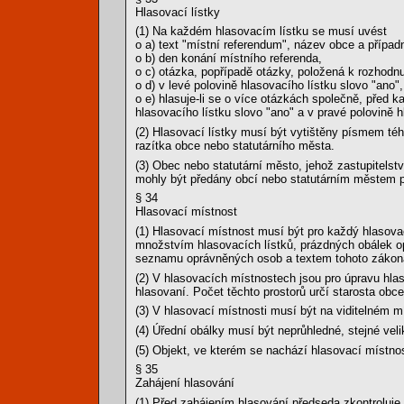
Hlasovací lístky
(1) Na každém hlasovacím lístku se musí uvést
o a) text "místní referendum", název obce a případ
o b) den konání místního referenda,
o c) otázka, popřípadě otázky, položená k rozhodnu
o d) v levé polovině hlasovacího lístku slovo "ano"
o e) hlasuje-li se o více otázkách společně, před k
hlasovacího lístku slovo "ano" a v pravé polovině 
(2) Hlasovací lístky musí být vytištěny písmem tého
razítka obce nebo statutárního města.
(3) Obec nebo statutární město, jehož zastupitelstvo
mohly být předány obcí nebo statutárním městem
§ 34
Hlasovací místnost
(1) Hlasovací místnost musí být pro každý hlasov
množstvím hlasovacích lístků, prázdných obálek op
seznamu oprávněných osob a textem tohoto zákona, 
(2) V hlasovacích místnostech jsou pro úpravu hlaso
hlasovaní. Počet těchto prostorů určí starosta ob
(3) V hlasovací místnosti musí být na viditelném 
(4) Úřední obálky musí být neprůhledné, stejné velik
(5) Objekt, ve kterém se nachází hlasovací místnos
§ 35
Zahájení hlasování
(1) Před zahájením hlasování předseda zkontroluje