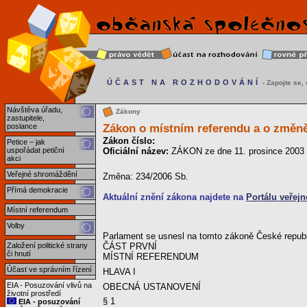
ÚČAST NA ROZHODOVÁNÍ
- Zapojte se, s
Návštěva úřadu,
Zákony
zastupitele,
Zákon o místním referendu a o změn
poslance
Zákon číslo:
Petice – jak
uspořádat petiční
Oficiální název:
ZÁKON ze dne 11. prosince 2003 
akci
Veřejné shromáždění
Změna: 234/2006 Sb.
Přímá demokracie
Aktuální znění zákona najdete na
Portálu veřejn
Místní referendum
Volby
Parlament se usnesl na tomto zákoně České republ
Založení politické strany
ČÁST PRVNÍ
či hnutí
MÍSTNÍ REFERENDUM
Účast ve správním řízení
HLAVA I
EIA - Posuzování vlivů na
OBECNÁ USTANOVENÍ
životní prostředí
§ 1
EIA - posuzování