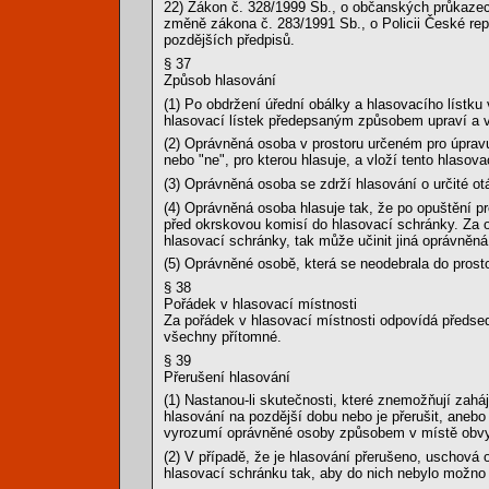
22) Zákon č. 328/1999 Sb., o občanských průkazec
změně zákona č. 283/1991 Sb., o Policii České rep
pozdějších předpisů.
§ 37
Způsob hlasování
(1) Po obdržení úřední obálky a hlasovacího lístku
hlasovací lístek předepsaným způsobem upraví a vl
(2) Oprávněná osoba v prostoru určeném pro úprav
nebo "ne", pro kterou hlasuje, a vloží tento hlasova
(3) Oprávněná osoba se zdrží hlasování o určité o
(4) Oprávněná osoba hlasuje tak, že po opuštění pr
před okrskovou komisí do hlasovací schránky. Za o
hlasovací schránky, tak může učinit jiná oprávněná
(5) Oprávněné osobě, která se neodebrala do prost
§ 38
Pořádek v hlasovací místnosti
Za pořádek v hlasovací místnosti odpovídá předse
všechny přítomné.
§ 39
Přerušení hlasování
(1) Nastanou-li skutečnosti, které znemožňují zahá
hlasování na pozdější dobu nebo je přerušit, aneb
vyrozumí oprávněné osoby způsobem v místě obvy
(2) V případě, že je hlasování přerušeno, uschov
hlasovací schránku tak, aby do nich nebylo možno v