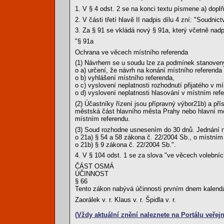
1. V § 4 odst. 2 se na konci textu písmene a) doplň
2. V části třetí hlavě II nadpis dílu 4 zní: "Soudn
3. Za § 91 se vkládá nový § 91a, který včetně nad
"§ 91a
Ochrana ve věcech místního referenda
(1) Návrhem se u soudu lze za podmínek stanove
o a) určení, že návrh na konání místního referend
o b) vyhlášení místního referenda,
o c) vyslovení neplatnosti rozhodnutí přijatého v m
o d) vyslovení neplatnosti hlasování v místním ref
(2) Účastníky řízení jsou přípravný výbor21b) a 
městská část hlavního města Prahy nebo hlavní měs
místním referendu.
(3) Soud rozhodne usnesením do 30 dnů. Jednání ne
o 21a) § 54 a 58 zákona č. 22/2004 Sb., o místní
o 21b) § 9 zákona č. 22/2004 Sb.".
4. V § 104 odst. 1 se za slova "ve věcech volebníc
ČÁST OSMÁ
ÚČINNOST
§ 66
Tento zákon nabývá účinnosti prvním dnem kalendá
Zaorálek v. r. Klaus v. r. Špidla v. r.
(
Vždy aktuální znění naleznete na Portálu veřejn