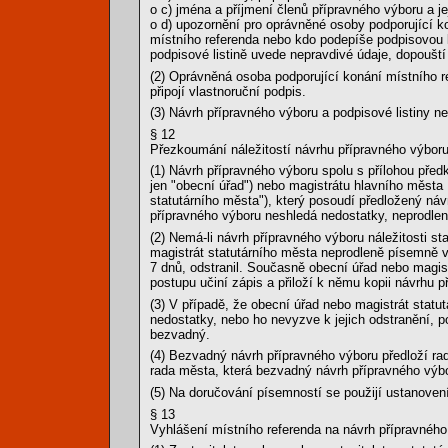
o c) jména a příjmení členů přípravného výboru a je
o d) upozornění pro oprávněné osoby podporující ko
místního referenda nebo kdo podepíše podpisovou 
podpisové listině uvede nepravdivé údaje, dopoušt
(2) Oprávněná osoba podporující konání místního 
připojí vlastnoruční podpis.
(3) Návrh přípravného výboru a podpisové listiny 
§ 12
Přezkoumání náležitostí návrhu přípravného výbor
(1) Návrh přípravného výboru spolu s přílohou pře
jen "obecní úřad") nebo magistrátu hlavního města
statutárního města"), který posoudí předložený náv
přípravného výboru neshledá nedostatky, neprodle
(2) Nemá-li návrh přípravného výboru náležitosti s
magistrát statutárního města neprodleně písemně 
7 dnů, odstranil. Současně obecní úřad nebo magis
postupu učiní zápis a přiloží k němu kopii návrhu p
(3) V případě, že obecní úřad nebo magistrát sta
nedostatky, nebo ho nevyzve k jejich odstranění, p
bezvadný.
(4) Bezvadný návrh přípravného výboru předloží ra
rada města, která bezvadný návrh přípravného výbor
(5) Na doručování písemností se použijí ustanoven
§ 13
Vyhlášení místního referenda na návrh přípravného