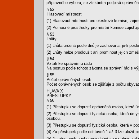
přípravného výboru, se získáním podpisů oprávněn
§ 52
Hlasovací místnost
(1) Hlasovací místnosti pro okrskové komise, zejmé
(2) Pomocné prostředky pro místní komise zajišťuj
§ 53
Lhůty
(1) Lhůta určená podle dnů je zachována, je-li posl
(2) Lhůty nelze prodloužit ani prominout jejich zme
§ 54
Vztah ke správnímu řádu
Na postup podle tohoto zákona se správní řád s výj
§ 55
Počet oprávněných osob
Počet oprávněných osob se zjišťuje z počtu obyvat
HLAVA X
PŘESTUPKY
§ 56
(1) Přestupku se dopustí oprávněná osoba, která ú
(2) Přestupku se dopustí fyzická osoba, která úmy
osobou.
(3) Přestupku se dopustí fyzická osoba, která v po
(4) Za přestupek podle odstavců 1 až 3 lze uložit 
(5) Na přestupek a jeho projednání se vztahuje zv