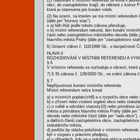
(1) Hlasování v místním referendu se koná v jedno
obcí, do zastupitelstev krajů, do některé z komor
která je stanovena pro konání voleb.
(2) Na území, na kterém se má místní referendum k
(dále jen "krizový stav")
o a) běh lhůt podle tohoto zákona přerušuje,
o b) místní referendum nekoná; den konání místníh
části nebo zastupitelstvo městského obvodu (dále j
hlavního města Prahy (dále jen "zastupitelstvo sta
6) Ústavní zákon č. 110/1998 Sb., o bezpečnosti Č
HLAVA II
ROZHODOVÁNÍ V MÍSTNÍM REFERENDU A VYM
§ 6
V místním referendu se rozhoduje o věcech, které 
7) § 35 zákona č. 128/2000 Sb., ve znění zákona č
§ 7
Nepřípustnost konání místního referenda
Místní referendum nelze konat
a) o místních poplatcích8) a o rozpočtu obce nebo 
b) o zřízení nebo zrušení orgánů obce nebo statutá
c) o volbě a odvolání starosty10) nebo primátora ú
města a primátora hlavního města Prahy (dále jen 
obvodu nebo městské části (dále jen "rada obce"), 
a dalších členů zastupitelstva obce, zastupitelstv
statutárního města,
d) jestliže by otázka položená v místním referendu
být v rozporu s právními předpisy,
e) v případech, kdy se o položené otázce rozhoduje