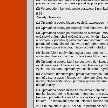
přenosná hlasovací schránka prázdné; poté před os
(2) Po provedení kontroly podle odstavce 1 prohlás
§ 36
Zásady hlasování
(1) Oprávněná osoba hlasuje osobně, zastoupení ne
(2) Oprávněné osoby předstupují před okrskovou kom
(3) Oprávněná osoba po příchodu do hlasovací míst
občanství státu, jehož občané jsou oprávněni hlas
o povolení k pobytu21) nebo platným cestovním, 
prokázání oprávněnosti hlasovat v místním refer
oprávněné osobě hlasovací lístek a úřední obálku.
(4) Neprokáže-li oprávněná osoba svou totožnost a 
oprávněni hlasovat na území České republiky, neb
(5) Oprávněná osoba, která se dostavila do hlasov
okrskové komisi. Okrsková komise hlasovací průka
výpisu ze seznamu oprávněných osob; poté jí vydá 
(6) V prostoru určeném pro úpravu hlasovacího lí
nemůže sama upravit hlasovací lístek pro tělesno
úpravu hlasovacího lístku přítomna jiná oprávněná o
úřední obálky.
(7) Oprávněná osoba může ze závažných důvodů, z
mohla hlasovat mimo hlasovací místnost, a to pou
takovém případě okrsková komise vyšle k oprávněn
lístkem. Při hlasování postupují členové komise ta
21) § 81 zákona č. 326/1999 Sb., o pobytu cizinc