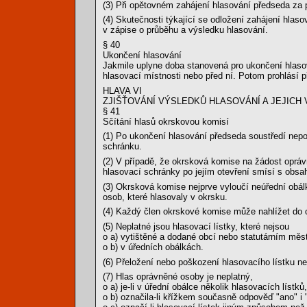
(3) Při opětovném zahájení hlasování předseda za 
(4) Skutečnosti týkající se odložení zahájení hla
v zápise o průběhu a výsledku hlasování.
§ 40
Ukončení hlasování
Jakmile uplyne doba stanovená pro ukončení hlasov
hlasovací místnosti nebo před ní. Potom prohlásí 
HLAVA VI
ZJIŠŤOVÁNÍ VÝSLEDKŮ HLASOVÁNÍ A JEJICH
§ 41
Sčítání hlasů okrskovou komisí
(1) Po ukončení hlasování předseda soustředí nepou
schránku.
(2) V případě, že okrsková komise na žádost oprá
hlasovací schránky po jejím otevření smísí s obsa
(3) Okrsková komise nejprve vyloučí neúřední obál
osob, které hlasovaly v okrsku.
(4) Každý člen okrskové komise může nahlížet do 
(5) Neplatné jsou hlasovací lístky, které nejsou
o a) vytištěné a dodané obcí nebo statutárním měs
o b) v úředních obálkách.
(6) Přeložení nebo poškození hlasovacího lístku nem
(7) Hlas oprávněné osoby je neplatný,
o a) je-li v úřední obálce několik hlasovacích lístků,
o b) označila-li křížkem současně odpověď "ano" i 