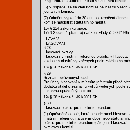
magistrátu statutárního města v územním obvodu, 
(6) V případě, že se člen komise neúčastní všech j
jednáních komise.
(7) Odměnu vyplatí do 30 dnů po ukončení činnosti
komise magistrát statutárního města.
16) § 124 zákoníku práce.
17) § 2 odst. 1 písm. b) nařízení vlády č. 303/199
HLAVA V
HLASOVÁNÍ
§ 28
Hlasovací okrsky
Hlasování v místním referendu probíhá v hlasova
volebních okrsků vytvořených podle zvláštního prá
18) § 26 zákona č. 491/2001 Sb.
§ 29
Seznam oprávněných osob
Pro účely hlasování v místním referendu předá pře
dodatku stálého seznamu voličů vedených podle zv
seznamu oprávněných osob").
19) § 28 zákona č. 491/2001 Sb.
§ 30
Hlasovací průkaz pro místní referendum
(1) Oprávněné osobě, která nebude moci hlasovat 
místním referendu na území obce nebo statutárního
průkaz pro místní referendum (dále jen "hlasovac
okrskovou komisi.