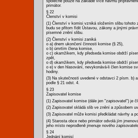
společně pouze na základě více návrhů přípravnéh
primátor.
§ 22
Členství v komisi
(1) Členství v komisi vzniká složením slibu tohoto
budu se přitom řídit Ústavou, zákony a jinými práv
písemné znění slibu.
(2) Členství v komisi zaniká
o a) dnem ukončení činnosti komise (§ 25),
o b) úmrtím člena komise,
o c) okamžikem, kdy předseda komise obdrží písem
zpět,
o d) okamžikem, kdy předseda komise obdrží písemn
o e) v den hlasování, nevykonává-li člen komise sv
hodiny.
(3) Na skutečnosti uvedené v odstavci 2 písm. b) 
podle § 21 odst. 4.
§ 23
Zapisovatel komise
(1) Zapisovatel komise (dále jen "zapisovatel") j
(2) Zapisovatel skládá slib ve znění a způsobem u
(3) Zapisovatel může komisi předkládat návrhy a po
(4) Starosta obce nebo primátor odvolá jím jmenova
jeho místo neprodleně jmenuje nového zapisovatele
§ 24
Jednání komisí