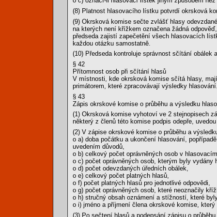
o c) označí-li hlasovací lístek jiným způsobem ne
(8) Platnost hlasovacího lístku potvrdí okrsková ko
(9) Okrsková komise sečte zvlášť hlasy odevzdané 
na kterých není křížkem označena žádná odpověď, 
předseda zajistí zapečetění všech hlasovacích líst
každou otázku samostatně.
(10) Předseda kontroluje správnost sčítání obálek a
§ 42
Přítomnost osob při sčítání hlasů
V místnosti, kde okrsková komise sčítá hlasy, maj
primátorem, které zpracovávají výsledky hlasování
§ 43
Zápis okrskové komise o průběhu a výsledku hlas
(1) Okrsková komise vyhotoví ve 2 stejnopisech zá
některý z členů této komise podpis odepře, uvedou
(2) V zápise okrskové komise o průběhu a výsledk
o a) doba počátku a ukončení hlasování, popřípadě
uvedením důvodů,
o b) celkový počet oprávněných osob v hlasovací
o c) počet oprávněných osob, kterým byly vydány hl
o d) počet odevzdaných úředních obálek,
o e) celkový počet platných hlasů,
o f) počet platných hlasů pro jednotlivé odpovědi,
o g) počet oprávněných osob, které neoznačily kří
o h) stručný obsah oznámení a stížností, které byl
o i) jméno a příjmení člena okrskové komise, který 
(3) Po sečtení hlasů a podepsání zápisu o průběhu