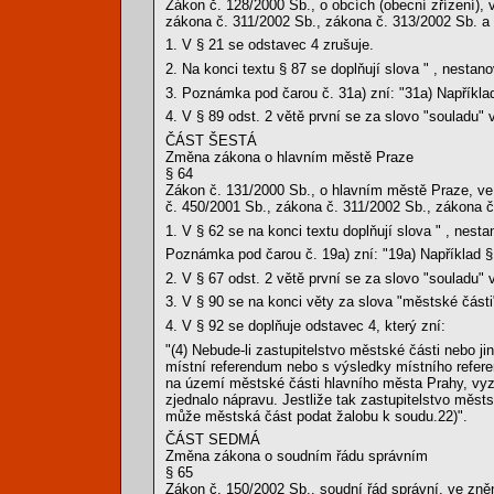
Zákon č. 128/2000 Sb., o obcích (obecní zřízení),
zákona č. 311/2002 Sb., zákona č. 313/2002 Sb. a 
1. V § 21 se odstavec 4 zrušuje.
2. Na konci textu § 87 se doplňují slova " , nestanov
3. Poznámka pod čarou č. 31a) zní: "31a) Napříkla
4. V § 89 odst. 2 větě první se za slovo "souladu"
ČÁST ŠESTÁ
Změna zákona o hlavním městě Praze
§ 64
Zákon č. 131/2000 Sb., o hlavním městě Praze, ve
č. 450/2001 Sb., zákona č. 311/2002 Sb., zákona č
1. V § 62 se na konci textu doplňují slova " , nestan
Poznámka pod čarou č. 19a) zní: "19a) Například §
2. V § 67 odst. 2 větě první se za slovo "souladu"
3. V § 90 se na konci věty za slova "městské části" 
4. V § 92 se doplňuje odstavec 4, který zní:
"(4) Nebude-li zastupitelstvo městské části nebo j
místní referendum nebo s výsledky místního refer
na území městské části hlavního města Prahy, vyz
zjednalo nápravu. Jestliže tak zastupitelstvo městs
může městská část podat žalobu k soudu.22)".
ČÁST SEDMÁ
Změna zákona o soudním řádu správním
§ 65
Zákon č. 150/2002 Sb., soudní řád správní, ve zně