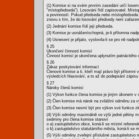
(1) Komise si na svém prvním zasedání určí losem
"místopředseda"). Losování řídí zapisovatel. Míst
a povinností. Pokud předseda nebo místopředseda
znovu s tím, že do losování předsedy není zařaze
(2) Jednání komise řídí její předseda.
(3) Komise je usnášeníschopná, je-li přítomna nadp
(4) Usnesení je přijato, vyslovila-li se pro ně nadp
§ 25
Ukončení činnosti komisí
Činnost komisí je ukončena uplynutím patnáctého d
§ 26
Zákaz poskytování informací
Členové komise a ti, kteří mají právo být přítomni 
výsledcích hlasování, a to až do podepsání zápis
§ 27
Nároky členů komisí
(1) Výkon funkce člena komise je jiným úkonem v
(2) Člen komise má nárok na zvláštní odměnu za v
(3) Člen komise nesmí být pro výkon své funkce z
(4) Výši odměny maximálně ve výši jedné pětiny m
sedminy pro člena komise stanoví
o a) zastupitelstvo obce, koná-li se místní referen
o b) zastupitelstvo statutárního města, koná-li se
(5) Výši odměny zveřejní příslušné zastupitelstvo