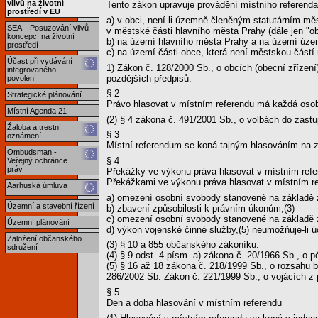
vlivů na životní
Tento zákon upravuje provádění místního referenda
prostředí v EU
a) v obci, není-li územně členěným statutárním 
SEA – Posuzování vlivů
v městské části hlavního města Prahy (dále jen "ob
koncepcí na životní
b) na území hlavního města Prahy a na území územn
prostředí
c) na území části obce, která není městskou částí
Účast při vydávání
1) Zákon č. 128/2000 Sb., o obcích (obecní zřízen
integrovaného
pozdějších předpisů.
povolení
§ 2
Strategické plánování
Právo hlasovat v místním referendu má každá osoba,
Místní Agenda 21
(2) § 4 zákona č. 491/2001 Sb., o volbách do zast
Žaloba a trestní
§ 3
oznámení
Místní referendum se koná tajným hlasováním na 
Ombudsman -
§ 4
Veřejný ochránce
práv
Překážky ve výkonu práva hlasovat v místním refe
Překážkami ve výkonu práva hlasovat v místním re
Aarhuská úmluva
a) omezení osobní svobody stanovené na základě 
Územní a stavební řízení
b) zbavení způsobilosti k právním úkonům,(3)
c) omezení osobní svobody stanovené na základě z
Územní plánování
d) výkon vojenské činné služby,(5) neumožňuje-li ú
Založení občanského
(3) § 10 a 855 občanského zákoníku.
sdružení
(4) § 9 odst. 4 písm. a) zákona č. 20/1966 Sb., o p
(5) § 16 až 18 zákona č. 218/1999 Sb., o rozsahu 
286/2002 Sb. Zákon č. 221/1999 Sb., o vojácích z 
§ 5
Den a doba hlasování v místním referendu