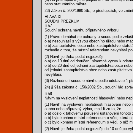
nebo statutárního města.
23) Zákon č. 200/1990 Sb., o přestupcích, ve znění
HLAVA XI
SOUDNÍ PŘEZKUM
§ 57
Soudní ochrana návrhu přípravného výboru
(1) Právo domáhat se ochrany u soudu podle zvláštn
o a) nesouhlasí s výzvou obecního úřadu nebo magi
o b) zastupitelstvo obce nebo zastupitelstvo statu
rozhodlo o tom, že místní referendum nevyhlásí pod
(2) Návrh je třeba podat nejpozději
o a) do 10 dnů od doručení písemné výzvy k odstr
o b) do 20 dnů od jednání zastupitelstva obce nebo
od jednání zastupitelstva obce nebo zastupitelstva
nevyhlásí.
(3) Rozhodnutí soudu o návrhu podle odstavce 1 pís
24) § 91a zákona č. 150/2002 Sb., soudní řád sprá
§ 58
Návrh na vyslovení neplatnosti hlasování nebo nepl
(1) Návrh na vyslovení neplatnosti hlasování nebo
osoba nebo přípravný výbor, mají-li za to, že
o a) došlo k takovému porušení ustanovení tohoto z
o b) bylo konáno místní referendum o věci, která 
o c) bylo konáno místní referendum o věci, o níž m
(2) Návrh je třeba podat nejpozději do 10 dnů po v