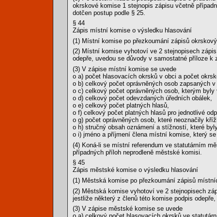
okrskové komise 1 stejnopis zápisu včetně případn
dotčen postup podle § 25.
§ 44
Zápis místní komise o výsledku hlasování
(1) Místní komise po přezkoumání zápisů okrskovýc
(2) Místní komise vyhotoví ve 2 stejnopisech zápis
odepře, uvedou se důvody v samostatné příloze k 
(3) V zápise místní komise se uvede
o a) počet hlasovacích okrsků v obci a počet okrsk
o b) celkový počet oprávněných osob zapsaných v
o c) celkový počet oprávněných osob, kterým byly 
o d) celkový počet odevzdaných úředních obálek,
o e) celkový počet platných hlasů,
o f) celkový počet platných hlasů pro jednotlivé od
o g) počet oprávněných osob, které neoznačily kří
o h) stručný obsah oznámení a stížností, které byl
o i) jméno a příjmení člena místní komise, který se
(4) Koná-li se místní referendum ve statutárním m
případných příloh neprodleně městské komisi.
§ 45
Zápis městské komise o výsledku hlasování
(1) Městská komise po přezkoumání zápisů místních
(2) Městská komise vyhotoví ve 2 stejnopisech zá
jestliže některý z členů této komise podpis odepře
(3) V zápise městské komise se uvede
o a) celkový počet hlasovacích okrsků ve statutár