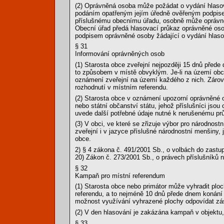
(2) Oprávněná osoba může požádat o vydání hlaso
podáním opatřeným jejím úředně ověřeným podpise
příslušnému obecnímu úřadu, osobně může oprávně
Obecní úřad předá hlasovací průkaz oprávněné oso
podpisem oprávněné osoby žádající o vydání hlasov
§ 31
Informování oprávněných osob
(1) Starosta obce zveřejní nejpozději 15 dnů před
to způsobem v místě obvyklým. Je-li na území obc
oznámení zveřejní na území každého z nich. Zárov
rozhodnutí v místním referendu.
(2) Starosta obce v oznámení upozorní oprávněné o
nebo státní občanství státu, jehož příslušníci jso
uvede další potřebné údaje nutné k nerušenému pr
(3) V obci, ve které se zřizuje výbor pro národnos
zveřejní i v jazyce příslušné národnostní menšiny, j
obce.
2) § 4 zákona č. 491/2001 Sb., o volbách do zastu
20) Zákon č. 273/2001 Sb., o právech příslušníků
§ 32
Kampaň pro místní referendum
(1) Starosta obce nebo primátor může vyhradit plo
referendu, a to nejméně 10 dnů přede dnem konání 
možnost využívání vyhrazené plochy odpovídat zás
(2) V den hlasování je zakázána kampaň v objektu,
§ 33