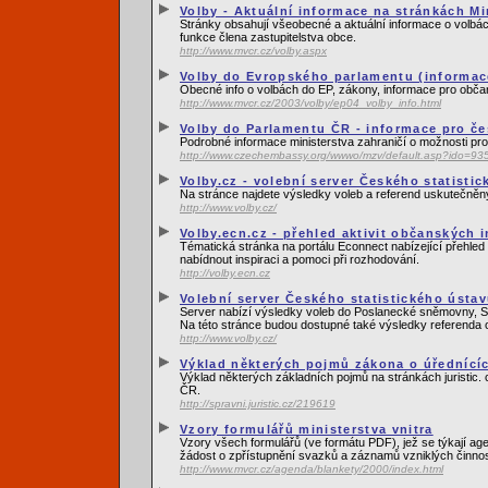
Volby - Aktuální informace na stránkách Mi
Stránky obsahují všeobecné a aktuální informace o volbác
funkce člena zastupitelstva obce.
http://www.mvcr.cz/volby.aspx
Volby do Evropského parlamentu (informace
Obecné info o volbách do EP, zákony, informace pro obča
http://www.mvcr.cz/2003/volby/ep04_volby_info.html
Volby do Parlamentu ČR - informace pro če
Podrobné informace ministerstva zahraničí o možnosti pro
http://www.czechembassy.org/wwwo/mzv/default.asp?ido=9
Volby.cz - volební server Českého statisti
Na stránce najdete výsledky voleb a referend uskutečně
http://www.volby.cz/
Volby.ecn.cz - přehled aktivit občanských 
Tématická stránka na portálu Econnect nabízející přehled a
nabídnout inspiraci a pomoci při rozhodování.
http://volby.ecn.cz
Volební server Českého statistického ústa
Server nabízí výsledky voleb do Poslanecké sněmovny, Sená
Na této stránce budou dostupné také výsledky referenda 
http://www.volby.cz/
Výklad některých pojmů zákona o úředníc
Výklad některých základních pojmů na stránkách juristic. c
ČR.
http://spravni.juristic.cz/219619
Vzory formulářů ministerstva vnitra
Vzory všech formulářů (ve formátu PDF), jež se týkají a
žádost o zpřístupnění svazků a záznamů vzniklých činnos
http://www.mvcr.cz/agenda/blankety/2000/index.html