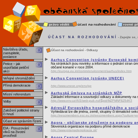
ÚČAST NA ROZHODOVÁNÍ
- Zapojte se, s
Návštěva úřadu,
Účast na rozhodování - Odkazy
zastupitele,
poslance
Aarhus Convention (stránky Evropské komi
Na stránkách jsou novinky a informace o jednání stran úm
Petice – jak
občané konané v roce 2004.
uspořádat petiční
akci
http://europa.eu.int/comm/environment/aarhus/index.htm
Veřejné shromáždění
Aarhus Convention (stránky UNECE)
Přímá demokracie
http://www.unece.org/env/pp
Aarhuská úmluva na stránkách MŽP
Místní referendum
Základní informace a související odkazy a dokumenty na s
http://www.env.cz/AIS/web-pub.nsf/$pid/MZPMNF8Z64K5
Volby
Adresář Evropského hospodářského a soci
Založení politické strany
Vyhledávat lze dle jména, země, skupiny či tématické sek
či hnutí
http://eescmembers.esc.eu.int/eescmembers.aspx?culture=e
Účast ve správním řízení
Agora - občianske združenie na podporu p
Slovenská organizace na podporu přímé demokracie
EIA - Posuzování
http://www.priamademokracia.sk/
vlivů na životní
prostředí
Agora Central Europe