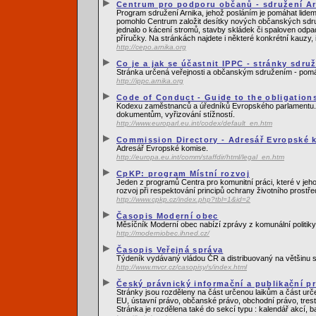
Centrum pro podporu občanů - sdružení Ar
Program sdružení Arnika, jehož posláním je pomáhat lidem,
pomohlo Centrum založit desítky nových občanských sdruže
jednalo o kácení stromů, stavby skládek či spaloven odpa
příručky. Na stránkách najdete i některé konkrétní kauzy,
http://cepo.arnika.org
Co je a jak se účastnit IPPC - stránky sdru
Stránka určená veřejnosti a občanským sdružením - pomá
http://ippc.arnika.org
Code of Conduct - Guide to the obligations
Kodexu zaměstnanců a úředníků Evropského parlamentu. Souč
dokumentům, vyřizování stížností.
http://www.europarl.eu.int/codex/default_en.htm
Commission Directory - Adresář Evropské 
Adresář Evropské komise.
http://europa.eu.int/comm/staffdir/html/legal_en.htm
CpKP: program Místní rozvoj
Jeden z programů Centra pro komunitní práci, které v jeh
rozvoj při respektování principů ochrany životního prostře
http://www.cpkp.cz/index.php?tbl=1&id=2
Časopis Moderní obec
Měsíčník Moderní obec nabízí zprávy z komunální politiky,
http://moderniobec.ihned.cz/
Časopis Veřejná správa
Týdeník vydávaný vládou ČR a distribuovaný na většinu stá
http://www.mvcr.cz/casopisy/s/index.html
Český právnický informační a publikační pro
Stránky jsou rozděleny na část určenou laikům a část urč
EU, ústavní právo, občanské právo, obchodní právo, trestn
Stránka je rozdělena také do sekcí typu : kalendář akcí, 