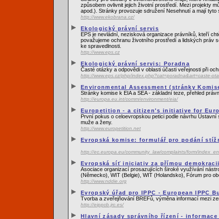
způsobem ovlivnit jejich životní prostředí. Mezi projekty
apod.). Stránky provozuje sdružení Nesehnutí a mají tyto
http://www.ekobrana.cz/
Ekologický právní servis
EPS je nevládní, nezisková organizace právníků, kteří cht
považujeme ochranu životního prostředí a lidských práv s
ke spravedlnosti.
http://www.eps.cz
Ekologický právní servis: Poradna
Časté otázky a odpovědi v oblasti účasti veřejnosti při o
http://www.eps.cz/php/index.php?cat=poradna&art=caste-ot
Environmental Assessment (stránky Komise
Stránky komise k EIA a SEA - základní teze, přehled právn
http://europa.eu.int/comm/environment/eia/
Europetition - a citizen's initiative for Eur
První pokus o celoevropskou petici podle návrhu Ústavní 
muže a ženy.
http://www.europetition.net
Evropská komise: formulář pro podání stíž
http://ec.europa.eu/community_law/complaints/form/index_e
Evropská síť iniciativ za přímou demokraci
Asociace organizací prosazujících široké využívání nást
(Německo), WIT (Belgie), WIT (Holandsko), Fórum pro ob
http://www.nddie.org
Evropský úřad pro IPPC - European IPPC B
Tvorba a zveřejňování BREFů, výměna informací mezi z
http://eippcb.jrc.es/
Hlavní zásady správního řízení - informac