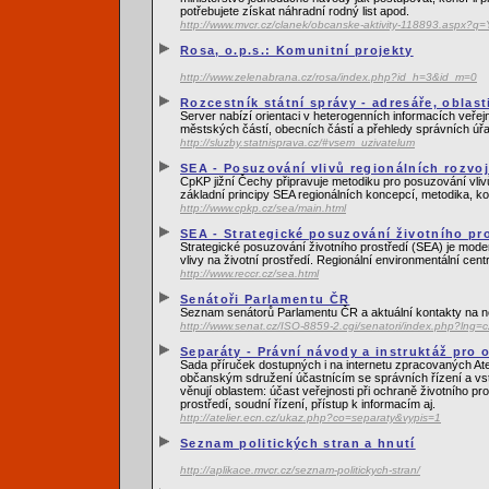
potřebujete získat náhradní rodný list apod.
http://www.mvcr.cz/clanek/obcanske-aktivity-118893.as
Rosa, o.p.s.: Komunitní projekty
http://www.zelenabrana.cz/rosa/index.php?id_h=3&id_m=0
Rozcestník státní správy - adresáře, oblas
Server nabízí orientaci v heterogenních informacích veřej
městských částí, obecních částí a přehledy správních úř
http://sluzby.statnisprava.cz/#vsem_uzivatelum
SEA - Posuzování vlivů regionálních rozvo
CpKP jižní Čechy připravuje metodiku pro posuzování vlivů
základní principy SEA regionálních koncepcí, metodika, ko
http://www.cpkp.cz/sea/main.html
SEA - Strategické posuzování životního pr
Strategické posuzování životního prostředí (SEA) je mod
vlivy na životní prostředí. Regionální environmentální ce
http://www.reccr.cz/sea.html
Senátoři Parlamentu ČR
Seznam senátorů Parlamentu ČR a aktuální kontakty na n
http://www.senat.cz/ISO-8859-2.cgi/senatori/index.php?lng=c
Separáty - Právní návody a instruktáž pro
Sada příruček dostupných i na internetu zpracovaných Ate
občanským sdružení účastnícím se správních řízení a vs
věnují oblastem: účast veřejnosti při ochraně životního pr
prostředí, soudní řízení, přístup k informacím aj.
http://atelier.ecn.cz/ukaz.php?co=separaty&vypis=1
Seznam politických stran a hnutí
http://aplikace.mvcr.cz/seznam-politickych-stran/