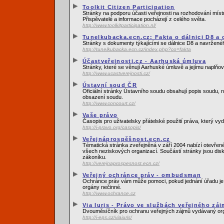
Toolkit Citizen Participation
Stránky na podporu účasti veřejnosti na rozhodování míst
Přispěvatelé a informace pocházejí z celého světa.
http://www.toolkitparticipation.nl/
Tunelkubacka.ecn.cz: Fakta o dálnici D8 a
Stránky s dokumenty týkajícími se dálnice D8 a navrženéh
http://tunelkubacka.ecn.cz/index.php?co=fakta
Účastveřejnosti.cz - Aarhuská úmluva
Stránky, které se věnují Aarhuské úmluvě a jejímu naplňo
http://www.ucastverejnosti.cz/
Ústavní soud ČR
Oficiální stránky Ústavního soudu obsahují popis soudu, 
obsazení soudu.
http://www.concourt.cz/
Vaše právo
Časopis pro uživatelsky přátelské použití práva, který 
http://i-pravo.org/casopis/
Veřejnáprospěšnost.ecn.cz
Tématická stránka zveřejněná v září 2004 nabízí otevřen
všech neziskových organizací. Součástí stránky jsou di
zákoníku.
http://verejnaprospesnost.ecn.cz/
Veřejný ochránce práv - ombudsman
Ochránce práv vám může pomoci, pokud jednání úřadu je 
orgány nečinné.
http://www.ochrance.cz
Via Iuris - Právo ve službách veřejného zá
Dvouměsíčník pro ochranu veřejných zájmů vydávaný orga
http://i-eps.cz/viaiuris/