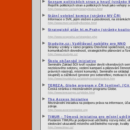
Seznam politických stran a hnutí (stránky M
Rejstřík politických stran a politických hnutí jako veřejný
http://www.mvcr.cz/rady/strany/index.html
Státní volební komise (stránky MV ČR)
Informace o SVK, jejím složení a působnosti, na stránkách 
http://www.mvcr.cz/volby/komise.html
Strategický plán hl.m.Prahy (stránky koali
http://www.sospraha.cz/stratplan.php
Studujte.cz: Vzdělávací nabídky pro NNO
Stránky vznikly v rámci projektu Otevřené společnosti, o.
komunikačních dovedností, strategického plánování a říz
http://www.studujte.cz/
Škola občanské iniciativy
Semináře Základ ŠOI tvoří soubor devíti víkendových se
neziskového sektoru, vedení kampaní a plánování činnosti, 
právních nástrojů, místní komunity). Semináře se skládají 
skupině) a zážitkové (prostor pro sebereflexi, motivaci k d
http://www.hnutiduha.cz/aktivity/ostatni/soitext.htm
TEREZA. Globe program v ČR [online]. [Cit.
Česká stránka o mezinárodním programu Globe.
http://www.terezango.cz/globe.html
The Access Iniciative
Mezinárodní iniciativa na podporu práva na informace, úča
zdroje.
http://www.accessinitiative.org
TIMUR - Týmová iniciativa pro místní udrži
Posláním TIMURu je podporovat udržitelný rozvoj měst, obc
sledování ukazatelů místního udržitelného rozvoje, kvality 
http://www.timur.cz/