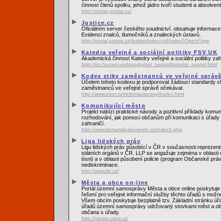
činnost členů spolku, jehož jádro tvoří studenti a absolvent
http://server.juristic.cz/
Justice.cz
Oficiálním server českého soudnictví. obsahuje informace o
Evidenci znalců, tlumočníků a znaleckých ústavů.
http://portal.justice.cz/justice/index.nsf/index?OpenPage
Katedra veřejné a sociální politiky FSV UK
Akademická činnost Katedry veřejné a sociální politiky za
http://iss.fsv.cuni.cz/katedry/kat_socpol/katedra_socpol.html
Kodex etiky zaměstnanců ve veřejné správ
Účelem tohoto kodexu je podporovat žádoucí standardy ch
zaměstnanců ve veřejné správě očekávat.
http://www.mvcr.cz/reforma/zpravy/kodex.html
Komunikující město
Projekt nabízí praktické návody a pozitivní příklady komu
rozhodování, jak pomoci občanům při komunikaci s úřady 
zahraničí.
http://www.komunikujici-mesto.cz/index1.php
Liga lidských práv
Ligu lidských práv působící v ČR v současnosti reprezent
státních orgánů v ČR. LLP se angažuje zejména v oblasti
tísni) a v oblasti působení policie (program Občanské právn
nediskriminace.
http://www.llp.cz/
Města a obce on-line
Portál územní samosprávy Města a obce online poskytuje 
řešení pro veřejné informační služby těchto úřadů s možn
Všem obcím poskytuje bezplatně tzv. Základní stránku úřa
úřadů územní samosprávy udržovaný stovkami měst a obcí
občana s úřady.
http://mesta.obce.cz