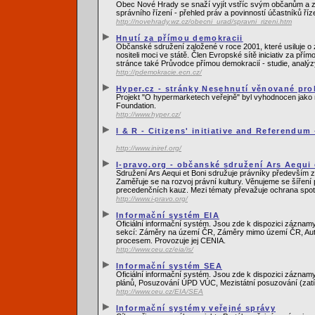
Obec Nové Hrady se snaží vyjít vstříc svým občanům a zá
správního řízení - přehled práv a povinností účastníků říz
http://novehrady.wz.cz/obecni_urad/spravni_rizeni.htm
Hnutí za přímou demokracii
Občanské sdružení založené v roce 2001, které usiluje o
nositeli moci ve státě. Člen Evropské sítě iniciativ za 
stránce také Průvodce přímou demokracií - studie, analýzy
http://pdemokracie.ecn.cz/
Hyper.cz - stránky Nesehnutí věnované pr
Projekt "O hypermarketech veřejně" byl vyhodnocen jako 
Foundation.
http://www.hyper.cz/
I & R - Citizens' initiative and Referendum
http://www.iniref.org/
I-pravo.org - občanské sdružení Ars Aequi 
Sdružení Ars Aequi et Boni sdružuje právníky především z
Zaměřuje se na rozvoj právní kultury. Věnujeme se šíření
precedenčních kauz. Mezi tématy převažuje ochrana spotř
http://www.i-pravo.org/
Informační systém EIA
Oficiální informační systém. Jsou zde k dispozici záznam
sekcí: Záměry na území ČR, Záměry mimo území ČR, Autor
procesem. Provozuje jej CENIA.
http://www.ceu.cz/eia/is/
Informační systém SEA
Oficiální informační systém. Jsou zde k dispozici zázna
plánů, Posuzování ÚPD VÚC, Mezistátní posuzování (zatí
http://www.ceu.cz/EIA/SEA
Informační systémy veřejné správy