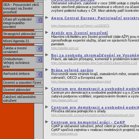
Občanské sdružení, založené v roce 1998 usiluje o zlepše
SEA – Posuzování vlivů
radnic otevřeně plánovat a rozhodovat o věcech za účasti
koncepcí na životní
zvýšení politické kultury v ČR. Mezi aktivity patří konkr
prostředí
Agora Central Europe: Participační projekt
Účast při vydávání
integrovaného
http://www.agora-ce.cz/?apc=--cz332971
povolení
Ateliér pro životní prostředí
Strategické plánování
Hlavními cíli Ateliéru pro životní prostředí (dále AŽP) js
zprostředkuje expertní služby, účast ve správních řízeníc
Místní Agenda 21
památek.
Žaloba a trestní
http://atelier.ecn.cz
oznámení
Boj za svobodu shromažďování ve Vysokém
Ombudsman -
Právní, ale laikům přístupný, komentář k problémům kolem
Veřejný ochránce
http://www.eps.cz/via/index.php?cat=2003-1&art=2003.1.03
práv
Brána veřejné správy
Aarhuská úmluva
Rozcestník www stránek krajů, statutárních měst, ostatn
zahraničí, OECD a Evropská unie.
http://www.mvcr.cz/casopisy/s/odkazy.html
Územní a stavební řízení
Centrum pro demokracii a svobodné podni
Územní plánování
Centrum pro demokracii a svobodné podnikání o.p.s.(Cent
zabývá podporou vzdělání, organizováním školení a výzkum
Založení občanského
http://www.cdfe.cz/
sdružení
Centrum pro demokracii a svobodné podnik
Příručka občana jednajícího s úřady.
http://www.cdfe.cz/cesky/pristidesetileti/prirucka/obsah.htm
Centrum pro komunitní práci - CpKP
CpKP je občanské sdružení, jehož cílem je vytvářet možn
CpKP spočívá zejména v realizaci modelových projektů na z
http://www.cpkp.cz