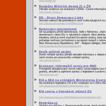
http://juristic.cz/
Databáze Místních Agend 21 v ČR
Oficiální evidence na stránkách CENIA - České informační
http://ma21.cenia.cz/
DD - Direct Democracy Links
Seznam odkazů dle jednotlivých zemí světa týkajících se
http://democracy.mkolar.org/DDlinks.html
Democracy International
Síť na podporu přímé demokracie. Sídlí v Německu. Jejím z
demokracii v rámci EU i v národních státech. Mezi aktivit
iniciativa, která je nově součástí Evropské ústavy, byl
požaduje možnost rozhodnout o evropské ústavě v refere
Mas Democracia (Španělsko), WIT - Belgium (Belgie), Re
http://www.democracy-international.org
Deník veřejné správy
Deník veřejné správy přináší aktuální informace z oblasti
ranní noviny pro pracovníky veřejné správy.
http://denik.obce.cz
Econnect: Informační servis pro NNO
Pravidelně aktualizovaný servis nabízí zpravodajství pro
grantů), aktuální a zajímavé zprávy z legislativní a práv
http://nno.ecn.cz/
EIA a SEA na stránkách Ministerstva životn
Na stránkách legislativa ČR a EU vztahující se k EIA a 
http://www.env.cz/AIS/web.nsf/pages/eia_sea
EIA centra v členských státech EU
http://www.art.man.ac.uk/EIA/links/europmembstates.htm
Ekobrána.cz
Stránky pro občany z Jihomoravského kraje, které nmabíze