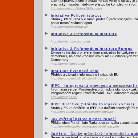
Cílem připravovaného projektu Portálu veřejné správy je vy
právnickým osobám dálkový přístup ke kompletním informac
http://www.micr.cz/?idm=18&lang=cz
Iniciativa Policejnistat.cz
Stránky, které vznikly v rámci protestů proti policejnímu
podat trestní známení apod.
http://www.policejnistat.cz/
Initiative & Referendum Institute
http://www.iandrinstitute.org
Initiative & Referendum Institute Europe
Evropský institut pro referendum a iniciativu byl založen
demokracii, na celoevropské úrovni ale i v jednotlivých z
Democracy.
http://www.iri-europe.org
Instituce Evropské unie
Přehled a základní informace o institucích EU.
http://europa.eu.int/institutions/index_cs.htm
IPPC - Integrovaná prevence a omezování zn
Informační server Ministerstva průmyslu a obchodu - zákl
integrovaném registru znečišťování - IRZ, odborném orgá
http://www.ippc.cz/
IPPC Directive (Stránky Evropské komise)
Stránky EK ke Směrnici o IPPC a s dalšími souvisejícími 
http://europa.eu.int/comm/environment/ippc/
Jak vyřizují petice v obci Pohoří
Příklad obce Pohoří, kde Rada obce schválila vlastní postu
http://www.obecpohori.cz/czpages/vyhl_zas.php
Juri§tic - Český právnický informační a pub
Server je výsledek snahy členů občanského sdružení Juri