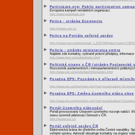
Participate.org: Public participation camp
Evropská kampaň nevládních organizací.
http://www.participate.org
Petice - stránka Econnectu
http://petice.ecn.cz
Petice na Portálu veřejné správy
http://portal.gov.cz/wps/portal/_s.155/708/place?uzel=
Policie - stránky ministerstva vnitra
Najdete zde kontakty, vybrané právní předpisy, informace o
http://www.mvcr.cz/policie/index.html
Politické strany v ČR (stránky Poslanecké
Rozcestník parlamentních i mimoparlamentních politický
http://www.psp.cz/cgi-bin/lat2/info/parties.html
Poradna EPS: Poznámky k přípravě místníh
http://www.eps.cz/php/index.php?cat=poradna&art=12-pozna
Poradna EPS: Změna územního plánu obce
http://www.eps.cz/php/index.php?cat=poradna&art=13-zmen
Portál územního plánování
Portál provozovaný Ústavem územního rozvoje nabízí: tří
stavu územně plánovací činnosti v ČR.
http://portal.uur.cz/
Portál veřejné správy ČR
Elektronická brána do úředního světa České republiky. Sp
veřejné správy. Adresář obsahuje kontakty na orgány stá