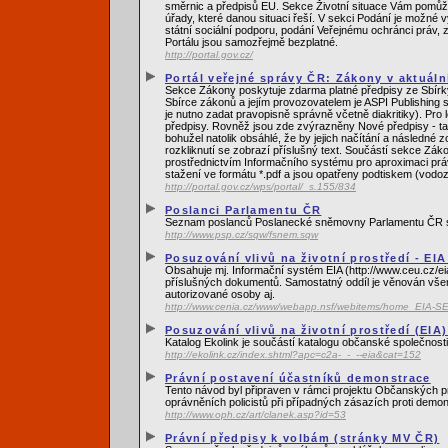
směrnic a předpisů EU. Sekce Životní situace Vám pomůže
úřady, které danou situaci řeší. V sekci Podání je možné 
státní sociální podporu, podání Veřejnému ochránci práv, 
Portálu jsou samozřejmě bezplatné.
http://portal.gov.cz/
Portál veřejné správy ČR: Zákony v aktuáln
Sekce Zákony poskytuje zdarma platné předpisy ze Sbírky
Sbírce zákonů a jejím provozovatelem je ASPI Publishing s
je nutno zadat pravopisně správně včetně diakritiky). Pro
předpisy. Rovněž jsou zde zvýrazněny Nové předpisy - tat
bohužel natolik obsáhlé, že by jejich načítání a následné 
rozkliknutí se zobrazí příslušný text. Součástí sekce Zák
prostřednictvím Informačního systému pro aproximaci prá
stažení ve formátu *.pdf a jsou opatřeny podtiskem (vod
http://portal.gov.cz/wps/portal/_s.155/834
Poslanci Parlamentu ČR
Seznam poslanců Poslanecké sněmovny Parlamentu ČR s 
http://www.psp.cz/sqw/fsnem.sqw
Posuzování vlivů na životní prostředí - EI
Obsahuje mj. Informační systém EIA (http://www.ceu.cz/ei
příslušných dokumentů. Samostatný oddíl je věnován vše
autorizované osoby aj.
http://www.cenia.cz/www/webapp.nsf/webitems/home_EIA-S
Posuzování vlivů na životní prostředí (EIA
Katalog Ekolink je součástí katalogu občanské společnosti
http://ekolink.cz/index.shtml?apc=c2a-_-_--eia&cat=152
Právní postavení účastníků demonstrace
Tento návod byl připraven v rámci projektu Občanských p
oprávněních policistů při případných zásazích proti demon
http://www.oph.cz/art/clanek.asp?id=53
Právní předpisy k volbám (stránky MV ČR)