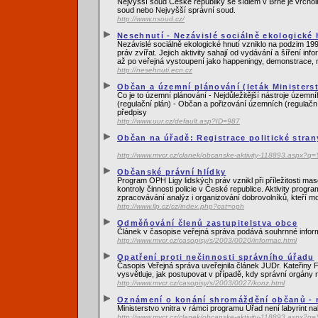
Nejvyšší soud České republiky se sídlem v Brně je vrcho
soud nebo Nejvyšší správní soud.
http://www.nsoud.cz/
Nesehnutí - Nezávislé sociálně ekologické 
Nezávislé sociálně ekologické hnutí vzniklo na podzim 199
práv zvířat. Jejich aktivity sahají od vydávání a šíření 
až po veřejná vystoupení jako happeningy, demonstrace, 
http://nesehnuti.ecn.cz
Občan a územní plánování (leták Ministerst
Co je to územní plánování - Nejdůležitější nástroje územ
(regulační plán) - Občan a pořizování územních (regulační
předpisy
http://www.uur.cz/default.asp?ID=987
Občan na úřadě: Registrace politické stran
http://www.mvcr.cz/clanek/obcanske-aktivity-118893.as
Občanské právní hlídky
Program OPH Ligy lidských práv vznikl při příležitosti m
kontroly činnosti policie v České republice. Aktivity pro
zpracovávání analýz i organizování dobrovolníků, kteří mo
http://www.llp.cz/cz/index.php?cat=oph
Odměňování členů zastupitelstva obce
Ćlánek v časopise veřejná správa podává souhrnné inform
http://www.mvcr.cz/casopisy/s/2003/0020/informac.html
Opatření proti nečinnosti správního úřadu
Časopis Veřejná správa uveřejnila článek JUDr. Kateřiny
vysvětluje, jak postupovat v případě, kdy správní orgány 
http://www.mvcr.cz/casopisy/s/2003/0027/konz.html
Oznámení o konání shromáždění občanů - n
Ministerstvo vnitra v rámci programu Úřad není labyrint 
http://www.mvcr.cz/clanek/obcanske-aktivity-118893.as