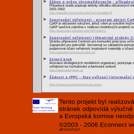
Zákon o právu shromažďovacím - případová
Případová studie popisuje aktivity několika občanských i
2001-2002
http://www.llp.cz/cz/index.php?art=show&id=5
Zapojování veřejnosti - program aktivit Cp
CpKP je občanské sdružení, jehož cílem je vytvářet možn
CpKP spočívá zejména v realizaci modelových projektů na z
http://www.cpkp.cz/index.php?tbl=1&id=1
Zapojování veřejnosti (tématické stránky 
Stránky připravené Centrem pro komunitní práci jsou urče
Zapojování pro pokročilé. Seznamují se základními princip
podporovat účast veřejnosti; inspirativní materiály o účasti
http://zapojeni-verejnosti.cpkp.cz/
Zelený kruh
Asociace ekologických nevládních organizací, poskytuje z
veřejnosti na rozhodování a Aarhuské úmluvě.
http://www.zelenykruh.cz
Žádosti o IPPC - Stav vyřízení (informační
http://www.env.cz/ippc/requests-status
Tento projekt byl realizo
stránek odpovídá výlučně
a Evropská komise neodpov
©2003 - 2006
Econnect
w