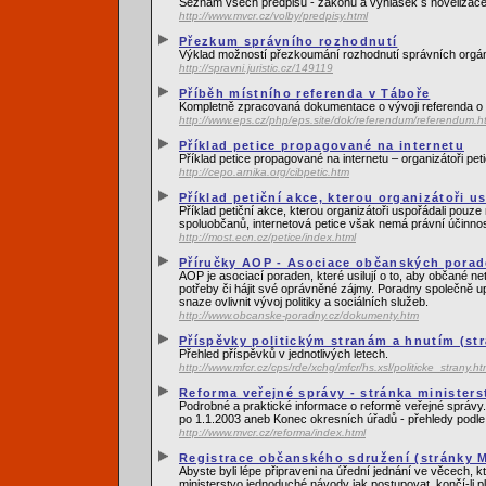
Seznam všech předpisů - zákonů a vyhlášek s novelizacemi
http://www.mvcr.cz/volby/predpisy.html
Přezkum správního rozhodnutí
Výklad možností přezkoumání rozhodnutí správních orgánů
http://spravni.juristic.cz/149119
Příběh místního referenda v Táboře
Kompletně zpracovaná dokumentace o vývoji referenda o 
http://www.eps.cz/php/eps.site/dok/referendum/referendum.h
Příklad petice propagované na internetu
Příklad petice propagované na internetu – organizátoři pet
http://cepo.arnika.org/cibpetic.htm
Příklad petiční akce, kterou organizátoři u
Příklad petiční akce, kterou organizátoři uspořádali pouz
spoluobčanů, internetová petice však nemá právní účinnos
http://most.ecn.cz/petice/index.html
Příručky AOP - Asociace občanských pora
AOP je asociací poraden, které usilují o to, aby občané n
potřeby či hájit své oprávněné zájmy. Poradny společně up
snaze ovlivnit vývoj politiky a sociálních služeb.
http://www.obcanske-poradny.cz/dokumenty.htm
Příspěvky politickým stranám a hnutím (st
Přehled příspěvků v jednotlivých letech.
http://www.mfcr.cz/cps/rde/xchg/mfcr/hs.xsl/politicke_strany.ht
Reforma veřejné správy - stránka ministers
Podrobné a praktické informace o reformě veřejné správy.
po 1.1.2003 aneb Konec okresních úřadů - přehledy podle
http://www.mvcr.cz/reforma/index.html
Registrace občanského sdružení (stránky Mi
Abyste byli lépe připraveni na úřední jednání ve věcech, kt
ministerstvo jednoduché návody jak postupovat, končí-li pl