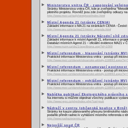
Ministerstvo vnitra ČR - zapojování veřejn
Stránky Ministerstva vnitra ČR, kde je zveřejněna "Metodi
pilotního projektu. Rovněž jsou zde zveřejněny odkazy na
http://www.mvcr.cz/rady/verejnost/index.html
Místní Agenda 21 (stránky CENIA)
Základní informace o MA 21 na stránkách CENIA - České i
http://www.ceu.cz/edu/ma21/mistni_agenda.html
Místní Agenda 21 (stránky Národní sítě zd
Základní informace k místní Agendě 21, informace o proje
Databázi místních Agend 21 – oficiální evidence MA21 v Č
http://www.nszm.cz/cb21/asp/ibrana.asp?id=1069
Místní referendum - hlasování (stránky MV)
Praktické informace Ministerstva vnitra - postup při inicio
http://www.mvcr.cz/clanek/obcanske-aktivity-118893.as
Místní referendum - oznamovací povinnost 
Praktické informace Ministerstva vnitra - postup při inicio
http://www.mvcr.cz/clanek/obcanske-aktivity-118893.as
Místní referendum - vyhlášení (stránky MV)
Praktické informace Ministerstva vnitra - postup při inicio
http://www.mvcr.cz/clanek/obcanske-aktivity-118893.as
Nabídka publikací Ekologického právního s
Na internetu si můžete objednat všechny publikace vydané
http://www.i-eps.cz/php/index.php?cat=pub
Nádraží v centru (občanská koalice v Brně)
Stránky ke kauze plánovaného přesunu brněnského nádraží 
podařilo přimět radnici k vyhlášení místního referenda o té
http://www.nadrazivcentru.cz/
Nejvyšší soud ČR