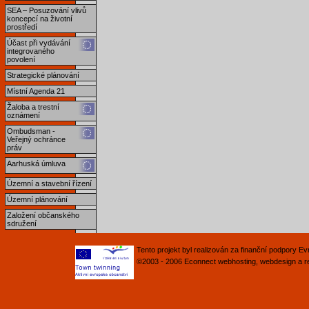
SEA – Posuzování vlivů
koncepcí na životní
prostředí
Účast při vydávání
integrovaného
povolení
Strategické plánování
Místní Agenda 21
Žaloba a trestní
oznámení
Ombudsman -
Veřejný ochránce
práv
Aarhuská úmluva
Územní a stavební řízení
Územní plánování
Založení občanského
sdružení
Tento projekt byl realizován za finanční podpory 
©2003 - 2006
Econnect
webhosting
,
webdesign
a
r