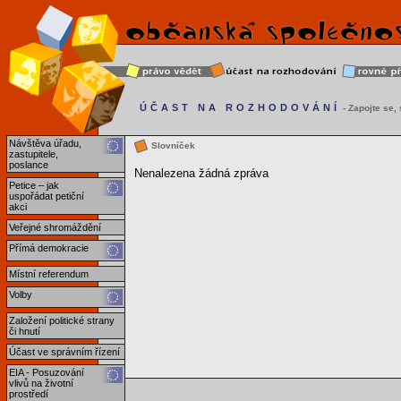
ÚČAST NA ROZHODOVÁNÍ
- Zapojte se, s
Návštěva úřadu,
Slovníček
zastupitele,
poslance
Nenalezena žádná zpráva
Petice – jak
uspořádat petiční
akci
Veřejné shromáždění
Přímá demokracie
Místní referendum
Volby
Založení politické strany
či hnutí
Účast ve správním řízení
EIA - Posuzování
vlivů na životní
prostředí