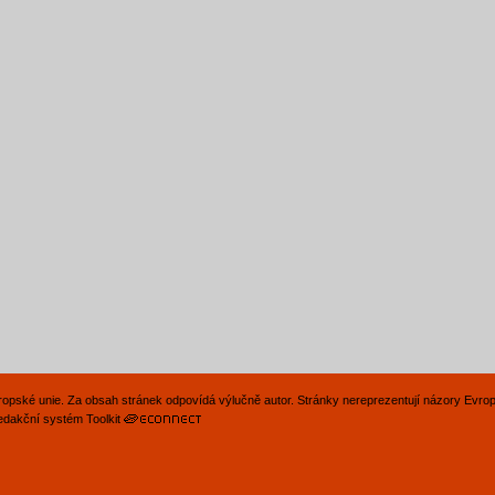
Evropské unie. Za obsah stránek odpovídá výlučně autor. Stránky nereprezentují názory Evro
edakční systém Toolkit