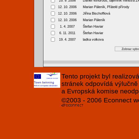
25. 9. 2006
Daniel Vondrouš, tajemník ministra Ž
12. 10. 2006
Marian Páleník, Přátelé přírody
12. 10. 2006
Jiřina Bischoffiová
12. 10. 2006
Marian Páleník
1. 4. 2007
Štefan Haviar
6. 11. 2011
Štefan Haviar
19. 4. 2007
ladka volkova
Tento projekt byl realizo
stránek odpovídá výlučně
a Evropská komise neodpov
©2003 - 2006
Econnect
w