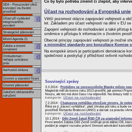
Co by bylo potřeba změnit či zlepšit, aby interv
SEA – Posuzování vlivů
koncepcí na životní
Účast na rozhodování a Evropská unie
prostředí
Větší pozornost otázce zapojování veřejnosti a o
Účast při vydávání
integrovaného
let. Základem pro účast veřejnosti na dění v EU se
povolení
Zapojení veřejnosti do rozhodování a také přístup
Strategické plánování
směrnice o přístupu k informacím o životním prostř
Místní Agenda 21
Obecné principy zapojování veřejnosti je možné sh
a minimální standardy pro konzultace Komise s
Žaloba a trestní
oznámení
Na evropské úrovni je participativní demokracie ko
společnost a poskytují jí příležitost ovlivnit rozhod
Ombudsman -
Veřejný ochránce
práv
Aarhuská úmluva
Územní a stavební řízení
Související zprávy
Územní plánování
3.3.2014 -
Problémy se zprovozněním Blanky město nepál
Magistrát měl do konce roku 2013 prověřit, jak pomoci Praze
Založení občanského
Nouzu, ale ten má dost času i na odpovědi. Na dotazy totiž
sdružení
kategorie:
Účast na rozhodování
7.2.2014 -
Chalupova vyhláška ohrožuje stromy. Je nele
Říká se jí „kácecí vyhláška“, platí zhruba půl roku a bude 
prostředí Richardu Brabcovi (ANO) a dal tak za pravdu i Arni
kategorie:
Účast na rozhodování
10.1.2014 -
Děti Země žalují ŘSD ČR za utajování inform
První letošní žaloba Dětí Země směřuje proti dálnici D8, kte
podání je utajení rozsahu právní činnosti advokátní kancelá