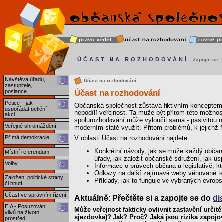
ÚČAST NA ROZHODOVÁNÍ
- Zapojte se, s
Návštěva úřadu,
Účast na rozhodování
zastupitele,
Účast na rozhodování
poslance
Petice – jak
Občanská společnost zůstává fiktivním konceptem
uspořádat petiční
nepodílí veřejnost. Ta může být přitom této možno
akci
spolurozhodování může vyloučit sama - pasivitou neb
Veřejné shromáždění
moderním státě využít. Přitom problémů, k jejichž 
Přímá demokracie
V oblasti Účast na rozhodování najdete:
Konkrétní návody, jak se může každý občan 
Místní referendum
úřady, jak založit občanské sdružení, jak us
Volby
Informace o právech občana a legislativě, k
Odkazy na další zajímavé weby věnované t
Založení politické strany
Příklady, jak to funguje ve vybraných evro
či hnutí
Účast ve správním řízení
Aktuálně: Přečtěte si a zapojte se do
di
EIA - Posuzování
Může veřejnost fakticky ovlivnit zastavění urči
vlivů na životní
sjezdovka)? Jak? Proč? Jaká jsou rizika zapojo
prostředí