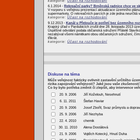
kategorie:
Účast na rozhodování
6.1.2014 -
Rekreační parky? Brněnská radnice chce ve sk
V rozporu s veřejnou prezentací aktualizace územního plánu 
supermarkety. O rekreačních parcích je zde jedna neurčitá vět
kategorie:
Účast na rozhodování
9.12.2013 -
Kanál u Přelouče je potřetí bez územního ro
Krajský úřad v Pardubicích zrušil dne 28. listopadu 2013 úz
Úspěšné odvolání podala občanská sdružení Přátelé Slavíko
nezabýval všemi námitkami obou občanských sdružení, čímž 
třikrát.
kategorie:
Účast na rozhodování
Diskuse na téma
Může veřejnost fakticky ovlivnit zastavění určitého úze
rizika zapojování veřejnosti? Jaké jsou vaše zkušenosti
Co by bylo potřeba změnit či zlepšit, aby intervence veře
20. 9. 2006
Jiří Koželouh, Nesehnutí
6. 11. 2011
Štefan Haviar
20. 9. 2006
Josef Zbořil, Svaz průmyslu a dopr
25. 9. 2006
Jiří Nezhyba
22. 4. 2010
chemik
30. 11. 2010
Alena Dostálová
21. 9. 2006
Vojtěch Kotecký, Hnutí Duha