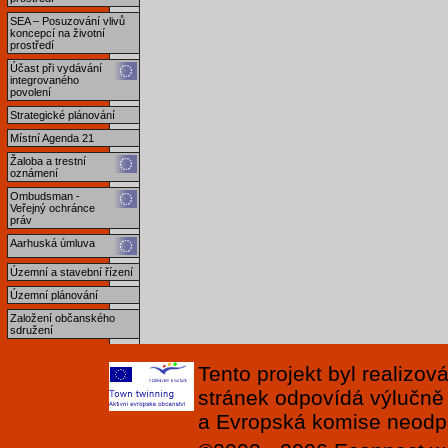
SEA – Posuzování vlivů
koncepcí na životní
prostředí
Účast při vydávání
integrovaného
povolení
Strategické plánování
Místní Agenda 21
Žaloba a trestní
oznámení
Ombudsman -
Veřejný ochránce
práv
Aarhuská úmluva
Územní a stavební řízení
Územní plánování
Založení občanského
sdružení
Tento projekt byl realizo
stránek odpovídá výlučně
a Evropská komise neodpov