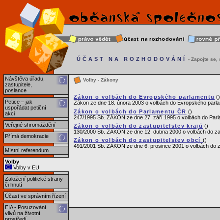
ÚČAST NA ROZHODOVÁNÍ
- Zapojte se, s
Návštěva úřadu,
Volby - Zákony
zastupitele,
poslance
Zákon o volbách do Evropského parlamentu
(
Petice – jak
Zákon ze dne 18. února 2003 o volbách do Evropského parl
uspořádat petiční
Zákon o volbách do Parlamentu ČR
()
akci
247/1995 Sb. ZÁKON ze dne 27. září 1995 o volbách do Parl
Veřejné shromáždění
Zákon o volbách do zastupitelstev krajů
()
130/2000 Sb. ZÁKON ze dne 12. dubna 2000 o volbách do zas
Přímá demokracie
Zákon o volbách do zastupitelstev obcí
()
491/2001 Sb. ZÁKON ze dne 6. prosince 2001 o volbách do z
Místní referendum
Volby
Volby v EU
Založení politické strany
či hnutí
Účast ve správním řízení
EIA - Posuzování
vlivů na životní
prostředí