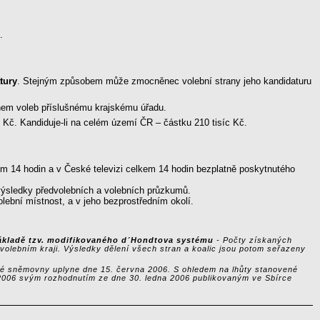
.
tury
. Stejným způsobem může zmocněnec volební strany jeho kandidaturu
 dnem voleb příslušnému krajskému úřadu.
íc Kč. Kandiduje-li na celém území ČR – částku 210 tisíc Kč.
kem 14 hodin a v České televizi celkem 14 hodin bezplatně poskytnutého
ýsledky předvolebních a volebních průzkumů.
olební místnost, a v jeho bezprostředním okolí.
 základě tzv. modifikovaného d´Hondtova systému
- Počty získaných
 volebním kraji. Výsledky dělení všech stran a koalic jsou potom seřazeny
ké sněmovny uplyne dne 15. června 2006. S ohledem na lhůty stanovené
a 2006 svým rozhodnutím ze dne 30. ledna 2006 publikovaným ve Sbírce