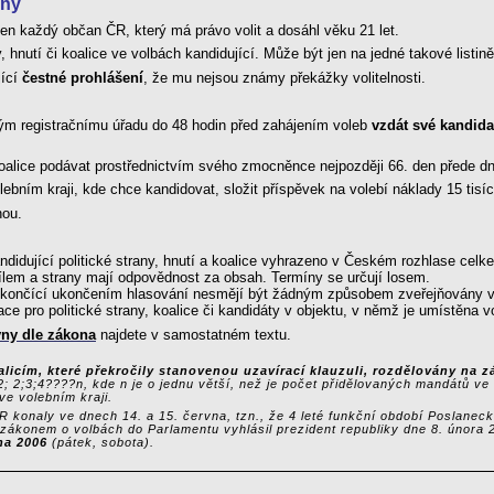
vny
 každý občan ČR, který má právo volit a dosáhl věku 21 let.
, hnutí či koalice ve volbách kandidující. Může být jen na jedné takové listině
jící
čestné prohlášení
, že mu nejsou známy překážky volitelnosti.
m registračnímu úřadu do 48 hodin před zahájením voleb
vzdát své kandida
či koalice podávat prostřednictvím svého zmocněnce nejpozději 66. den přede
lebním kraji, kde chce kandidovat, složit příspěvek na volebí náklady 15 tis
nou.
ndidující politické strany, hnutí a koalice vyhrazeno v Českém rozhlase cel
ílem a strany mají odpovědnost za obsah. Termíny se určují losem.
a končící ukončením hlasování nesmějí být žádným způsobem zveřejňovány v
ce pro politické strany, koalice či kandidáty v objektu, v němž je umístěna v
ny dle zákona
najdete v samostatném textu.
alicím, které překročily stanovenou uzavírací klauzuli, rozdělovány na
2; 2;3;4????n, kde n je o jednu větší, než je počet přidělovaných mandátů ve
ve volebním kraji.
konaly ve dnech 14. a 15. června, tzn., že 4 leté funkční období Poslanec
 a zákonem o volbách do Parlamentu vyhlásil prezident republiky dne 8. únor
vna 2006
(pátek, sobota).