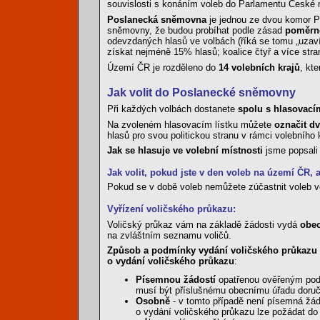
souvislosti s konáním voleb do Parlamentu České r
Poslanecká sněmovna
je jednou ze dvou komor P
sněmovny, že budou probíhat podle zásad
poměrn
odevzdaných hlasů ve volbách (říká se tomu „uzaví
získat nejméně 15% hlasů; koalice čtyř a více str
Území ČR je rozděleno do
14 volebních krajů
, kt
Jak volit do Poslanecké sněmovny
Při každých volbách dostanete
spolu s hlasovacím
Na zvoleném hlasovacím lístku můžete
označit dv
hlasů pro svou politickou stranu v rámci volebního
Jak se hlasuje ve volební místnosti
jsme popsal
Jak volit, pokud jste v den voleb na území ČR, a
Pokud se v době voleb nemůžete zúčastnit voleb ve
Vyřízení voličského průkazu:
Voličský průkaz vám na základě žádosti vydá
obec
na zvláštním seznamu voličů.
Způsob a podmínky vydání voličského průkazu 
o vydání voličského průkazu
:
Písemnou žádostí
opatřenou ověřeným podp
musí být příslušnému obecnímu úřadu doruč
Osobně
- v tomto případě není písemná žád
o vydání voličského průkazu lze požádat d