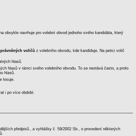
ana obvykle navrhuje pro volební obvod jednoho svého kandidáta, který
oprávněných voličů
z volebního obvodu, kde kandiduje. Na petici volič
atných hlasů.
ých hlasů v rámci svého volebního obvodu. To se nestává často, a proto
nu hlasů.
 losuje.
t i po více období.
dějších předpisů., a vyhlášky č. 59/2002 Sb., o provedení některých
ů.