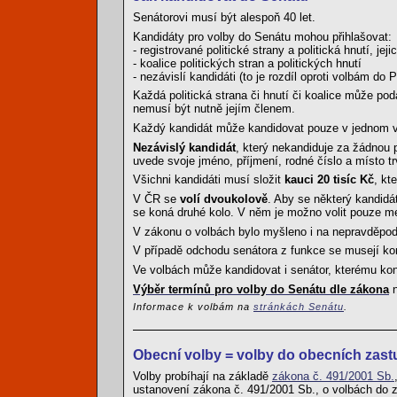
Senátorovi musí být alespoň 40 let.
Kandidáty pro volby do Senátu mohou přihlašovat:
- registrované politické strany a politická hnutí, j
- koalice politických stran a politických hnutí
- nezávislí kandidáti (to je rozdíl oproti volbám do 
Každá politická strana či hnutí či koalice může po
nemusí být nutně jejím členem.
Každý kandidát může kandidovat pouze v jednom vol
Nezávislý kandidát
, který nekandiduje za žádnou p
uvede svoje jméno, příjmení, rodné číslo a místo t
Všichni kandidáti musí složit
kauci 20 tisíc Kč
, kt
V ČR se
volí dvoukolově
. Aby se některý kandidá
se koná druhé kolo. V něm je možno volit pouze me
V zákonu o volbách bylo myšleno i na nepravděpodo
V případě odchodu senátora z funkce se musejí kon
Ve volbách může kandidovat i senátor, kterému ko
Výběr termínů pro volby do Senátu dle zákona
n
Informace k volbám na
stránkách Senátu
.
Obecní volby = volby do obecních zastu
Volby probíhají na základě
zákona č. 491/2001 Sb.
ustanovení zákona č. 491/2001 Sb., o volbách do z