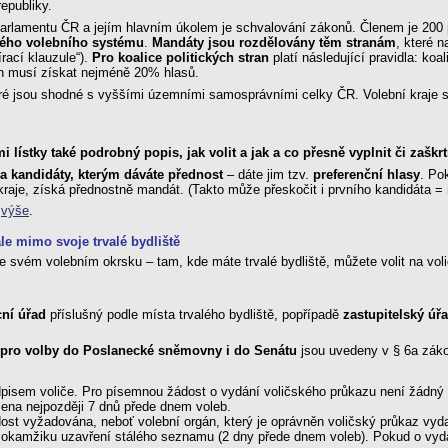
epubliky.
arlamentu ČR a jejím hlavním úkolem je schvalování zákonů. Členem je 200 
ého volebního systému
.
Mandáty jsou rozdělovány těm stranám
, které n
rací klauzule“).
Pro koalice politických stran
platí následující pravidla: ko
an musí získat nejméně 20% hlasů.
eré jsou shodné s vyššími územními samosprávními celky ČR. Volební kraje se
i lístky také podrobný popis, jak volit a jak a co přesně vyplnit či zaškr
a kandidáty, kterým dáváte přednost
– dáte jim tzv.
preferenční hlasy
. Po
 kraje, získá přednostně mandát. (Takto může přeskočit i prvního kandidáta = 
i
výše
.
le mimo svoje trvalé bydliště
 svém volebním okrsku – tam, kde máte trvalé bydliště, můžete volit na voli
ní úřad
příslušný podle místa trvalého bydliště, popřípadě
zastupitelský úř
pro volby do Poslanecké sněmovny i do Senátu
jsou uvedeny v § 6a záko
isem voliče. Pro písemnou žádost o vydání voličského průkazu není žádný 
ena nejpozději 7 dnů přede dnem voleb.
ost vyžadována, neboť volební orgán, který je oprávněn voličský průkaz vyda
o okamžiku uzavření stálého seznamu (2 dny přede dnem voleb). Pokud o vyd