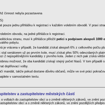
ejichž činnost nebyla pozastavena
PS)
dat pouze jednu přihlášku k registraci v každém volebním obvodě. V praxi str
ebním obvodu, na jedné přihlášce k registraci.
olitickou stranu, musí k přihlášce přiložit
petici s podpisem alespoň 1000 
rvalého pobytu.
erá je vrácena v případě, že kandidát získal alespoň 6% z celkového počtu pl
t stal senátorem už po prvním kole, musí získat přes 50% odevzdaných platn
zi 2 nejúspěšnějšími kandidáty z prvního kola. Jeden z nich pak získá větši
bnou možnost, že oba kandidáti získají stejný počet hlasů. V tom případě se
at doplňovací volby.
nčí mandát, takže pokud dostane důvěru občanů, může ve své práci pokračova
ajdete v samostatném textu.
pitelstev a zastupitelstev městských částí
, o volbách do zastupitelstev obcí a o změně některých zákonů, ve znění poz
astupitelstev obcí a o změně některých zákonů, ve znění pozdějších předpis