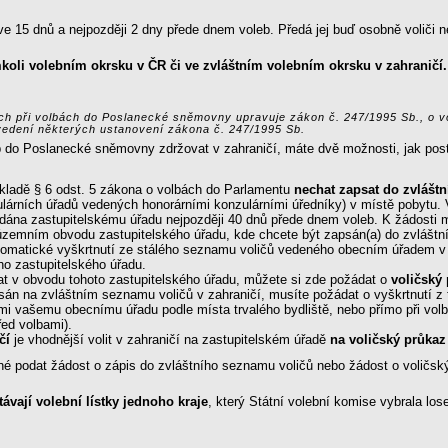
ve 15 dnů a nejpozději 2 dny přede dnem voleb. Předá jej buď osobně voliči
koli volebním okrsku v ČR či ve zvláštním volebním okrsku v zahraničí.
ech při volbách do Poslanecké sněmovny upravuje zákon č. 247/1995 Sb., o v
ovedení některých ustanovení zákona č. 247/1995 Sb.
 do Poslanecké sněmovny zdržovat v zahraničí, máte dvě možnosti, jak postu
ladě § 6 odst. 5 zákona o volbách do Parlamentu
nechat zapsat do zvlášt
lárních úřadů vedených honorárními konzulárními úředníky) v místě pobytu.
dána zastupitelskému úřadu nejpozději 40 dnů přede dnem voleb. K žádosti musí
v územním obvodu zastupitelského úřadu, kde chcete být zapsán(a) do zvlášt
omatické vyškrtnutí ze stálého seznamu voličů vedeného obecním úřadem v
ho zastupitelského úřadu.
t v obvodu tohoto zastupitelského úřadu, můžete si zde požádat o
voličský
apsán na zvláštním seznamu voličů v zahraničí, musíte požádat o vyškrtnutí 
mi vašemu obecnímu úřadu podle místa trvalého bydliště, nebo přímo při volb
ed volbami).
čí
je vhodnější volit v zahraničí na zastupitelském úřadě
na voličský průkaz
né podat žádost o zápis do zvláštního seznamu voličů nebo žádost o voličský
távají volební lístky jednoho kraje
, který Státní volební komise vybrala los