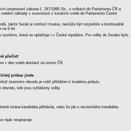
rých ustanovení zákona č. 247/1995 Sb., o volbách do Parlamentu ČR a
a volební náklady v souvislosti s konáním voleb do Parlamentu České
odů, takže Senát je institucí trvalou, nemůže být rozpuštěn a kontinuálně
 na 6 let.
systému, která se uplatňuje i v České republice. Pro volby do Senátu bylo
ně přečíst!
 se v den voleb dostavit na území ČR.
ličský průkaz jinde
.
ehož územním obvodu je volič přihlášen k trvalému pobytu.
o obvodu, kde jsou vyhlášeny volby.
erá strana kandidáta přihlásila, nebo že jde o nezávislého kandidáta.
se nijak neupravuje.