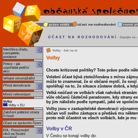
ÚČAST NA ROZHODOVÁNÍ
- Zapojte se, s
Návštěva úřadu,
Volby - Jak na to
zastupitele,
Volby
poslance
Petice – jak
uspořádat petiční
Chcete kritizovat politiky? Toto právo podle někt
akci
Volební účast bývá ztotožňována s mírou zájmu ob
Veřejné shromáždění
může to znamenat, že si občané myslí, že svojí
Přímá demokracie
spoléhají na to, že situace zůstane dobrá, a kdy
Velká neúčast ve volbách však nahrává stranám 
Místní referendum
vůle občanů částečně paradoxem, kdy strany extr
Volby
by jim náleželo podle sympatií, jaké ve společno
Volby v EU
Volby jsou v zastupitelské demokracii významn
Založení politické strany
občan volí svého zástupce a předává mu některé
či hnutí
proto měl účastnit ve všech volbách, kde je m
Účast ve správním řízení
Volby v ČR
EIA - Posuzování
vlivů na životní
V Česku se konají volby do:
prostředí