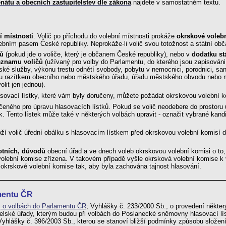
átu a obecních zastupitelstev dle zákona
najdete v samostatném textu.
í místnosti
. Volič po příchodu do volební místnosti prokáže
okrskové voleb
ním pasem České republiky. Neprokáže-li volič svou totožnost a státní obča
čů
(pokud jde o voliče, který je občanem České republiky), nebo v
dodatku st
eznamu voličů
(užívaný pro volby do Parlamentu, do kterého jsou zapisováni vo
ské služby, výkonu trestu odnětí svobody, pobytu v nemocnici, porodnici, sana
ou razítkem obecního nebo městského úřadu, úřadu městského obvodu nebo měst
lit jen jednou).
asovací lístky, které vám byly doručeny, můžete požádat okrskovou volební k
určeného pro úpravu hlasovacích lístků. Pokud se volič neodebere do prostor
k. Tento lístek může také v některých volbách upravit - označit vybrané kandid
oží volič úřední obálku s hlasovacím lístkem před okrskovou volební komisí 
otních, důvodů
obecní úřad a ve dnech voleb okrskovou volební komisi o to
 volební komise zřízena. V takovém případě vyšle okrsková volební komise k 
é okrskové volební komise tak, aby byla zachována tajnost hlasování.
mentu ČR
, o volbách do Parlamentu ČR
; Vyhlášky č. 233/2000 Sb., o provedení někte
telské úřady, kterým budou při volbách do Poslanecké sněmovny hlasovací lís
yhlášky č. 396/2003 Sb., kterou se stanoví bližší podmínky způsobu složení