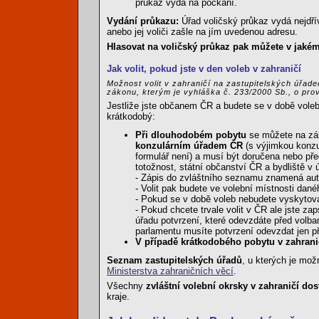
průkaz vydá na počkání.
Vydání průkazu:
Úřad voličský průkaz vydá nejdří
anebo jej voliči zašle na jím uvedenou adresu.
Hlasovat na voličský průkaz pak můžete v jakém
Jak volit, pokud jste v den voleb v zahraničí
Možnost volit v zahraničí na zastupitelských úřad
zákonu, kterým je vyhláška č. 233/2000 Sb., o pr
Jestliže jste občanem ČR a budete se v době voleb
krátkodobý:
Při dlouhodobém pobytu
se můžete na zák
konzulárním úřadem ČR
(s výjimkou konzu
formulář není) a musí být doručena nebo pře
totožnost, státní občanství ČR a bydliště 
- Zápis do zvláštního seznamu znamená aut
- Volit pak budete ve volební místnosti dané
- Pokud se v době voleb nebudete vyskytova
- Pokud chcete trvale volit v ČR ale jste z
úřadu potvrzení, které odevzdáte před volba
parlamentu musíte potvrzení odevzdat jen př
V případě krátkodobého pobytu v zahrani
Seznam zastupitelských úřadů
, u kterých je mož
Ministerstva zahraničních věcí
.
Všechny
zvláštní volební okrsky v zahraničí dos
kraje.