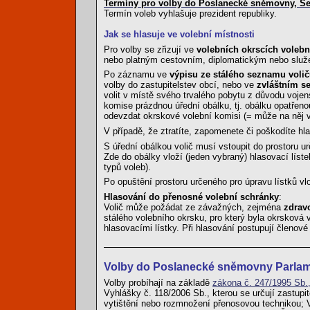
Termíny pro volby do Poslanecké sněmovny, Sen
Termín voleb vyhlašuje prezident republiky.
Jak se hlasuje ve volební místnosti
Pro volby se zřizují ve
volebních okrscích volebn
nebo platným cestovním, diplomatickým nebo služeb
Po záznamu ve
výpisu ze stálého seznamu voli
volby do zastupitelstev obcí, nebo ve
zvláštním s
volit v místě svého trvalého pobytu z důvodu vojen
komise prázdnou úřední obálku, tj. obálku opatřen
odevzdat okrskové volební komisi (= může na něj vo
V případě, že ztratíte, zapomenete či poškodíte hl
S úřední obálkou volič musí vstoupit do prostoru 
Zde do obálky vloží (jeden vybraný) hlasovací líste
typů voleb).
Po opuštění prostoru určeného pro úpravu lístků vl
Hlasování do přenosné volební schránky
:
Volič může požádat ze závažných, zejména
zdrav
stálého volebního okrsku, pro který byla okrsková
hlasovacími lístky. Při hlasování postupují členov
Volby do Poslanecké sněmovny Parla
Volby probíhají na základě
zákona č. 247/1995 Sb.
Vyhlášky č. 118/2006 Sb., kterou se určují zastupi
vytištění nebo rozmnožení přenosovou technikou; V