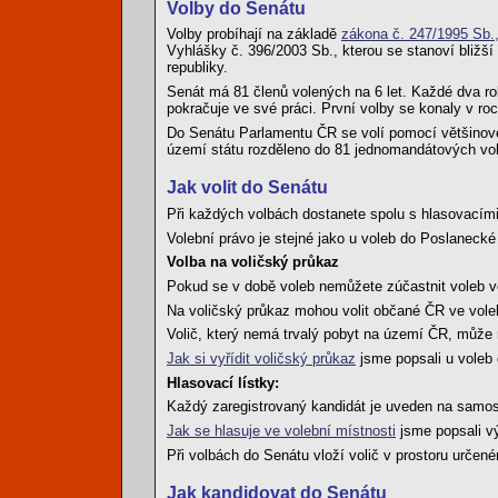
Volby do Senátu
Volby probíhají na základě
zákona č. 247/1995 Sb.
Vyhlášky č. 396/2003 Sb., kterou se stanoví bližš
republiky.
Senát má 81 členů volených na 6 let. Každé dva roky
pokračuje ve své práci. První volby se konaly v roce
Do Senátu Parlamentu ČR se volí pomocí většinovéh
území státu rozděleno do 81 jednomandátových vo
Jak volit do Senátu
Při každých volbách dostanete spolu s hlasovacími
Volební právo je stejné jako u voleb do Poslanecké
Volba na voličský průkaz
Pokud se v době voleb nemůžete zúčastnit voleb v
Na voličský průkaz mohou volit občané ČR ve vole
Volič, který nemá trvalý pobyt na území ČR, může 
Jak si vyřídit voličský průkaz
jsme popsali u voleb
Hlasovací lístky:
Každý zaregistrovaný kandidát je uveden na samosta
Jak se hlasuje ve volební místnosti
jsme popsali v
Při volbách do Senátu vloží volič v prostoru určené
Jak kandidovat do Senátu