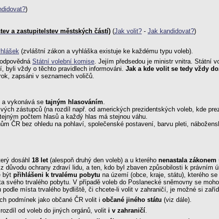
ndidovat?
)
ev a zastupitelstev městských částí)
(
Jak volit?
-
Jak kandidovat?
)
yhlášek
(zvláštní zákon a vyhláška existuje ke každému typu voleb).
e zodpovědná
Státní volební komise
. Jejím předsedou je ministr vnitra. Státní 
í, byli vždy o těchto pravidlech informováni.
Jak a kde volit se tedy vždy d
nárok, zapsáni v seznamech voličů.
a vykonává se
tajným hlasováním
.
ch zástupců (na rozdíl např. od amerických prezidentských voleb, kde prezide
tejným počtem hlasů a každý hlas má stejnou váhu.
ům ČR bez ohledu na pohlaví, společenské postavení, barvu pleti, nábožens
terý dosáhl
18 let
(alespoň druhý den voleb) a u kterého
nenastala zákonem 
důvodu ochrany zdraví lidu, a ten, kdo byl zbaven způsobilosti k právním 
e být
přihlášeni k trvalému pobytu
na území (obce, kraje, státu), kterého se
ta svého trvalého pobytu. V případě voleb do Poslanecké sněmovny se mohou
odle místa trvalého bydliště, či chcete-li volit v zahraničí, je možné si zaříd
ch podmínek jako občané ČR volit i
občané jiného státu
(viz dále).
ozdíl od voleb do jiných orgánů, volit
i v zahraničí
.