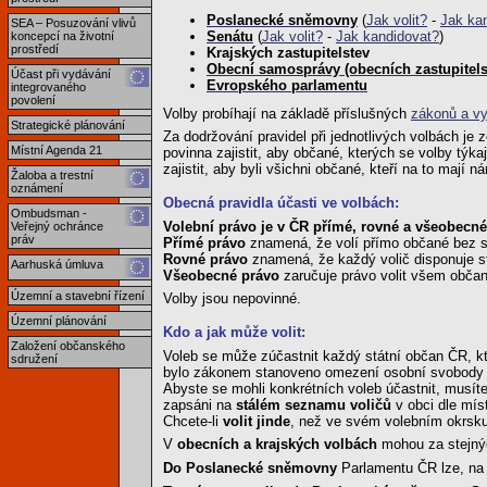
Poslanecké sněmovny
(
Jak volit?
-
Jak ka
SEA – Posuzování vlivů
Senátu
(
Jak volit?
-
Jak kandidovat?
)
koncepcí na životní
prostředí
Krajských zastupitelstev
Obecní samosprávy (obecních zastupitelst
Účast při vydávání
Evropského parlamentu
integrovaného
povolení
Volby probíhají na základě příslušných
zákonů a v
Strategické plánování
Za dodržování pravidel při jednotlivých volbách j
Místní Agenda 21
povinna zajistit, aby občané, kterých se volby týkaj
zajistit, aby byli všichni občané, kteří na to mají 
Žaloba a trestní
oznámení
Obecná pravidla účasti ve volbách:
Ombudsman -
Volební právo je v ČR přímé, rovné a všeobecné
Veřejný ochránce
práv
Přímé právo
znamená, že volí přímo občané bez svý
Rovné právo
znamená, že každý volič disponuje s
Aarhuská úmluva
Všeobecné právo
zaručuje právo volit všem občan
Územní a stavební řízení
Volby jsou nepovinné.
Územní plánování
Kdo a jak může volit:
Založení občanského
Voleb se může zúčastnit každý státní občan ČR, k
sdružení
bylo zákonem stanoveno omezení osobní svobody z 
Abyste se mohli konkrétních voleb účastnit, musít
zapsáni na
stálém seznamu voličů
v obci dle mís
Chcete-li
volit jinde
, než ve svém volebním okrsku p
V
obecních a krajských volbách
mohou za stejný
Do Poslanecké sněmovny
Parlamentu ČR lze, na r