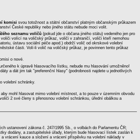
ní komisi
svou totožnost a státní občanství platným občanským průkazem
nství České republiky nebo jiného státu nebude moci volit.
álého seznamu voličů
(pokud jde o občana jiného státu) vedeného jen pro
liči volící na voličský průkaz, voliči v zahraničí, voliči kteří nemohou
toriu, ústavu sociální péče apod.) obdrží volič od okrskové volební
ské části. Volí-li volič na voličský průkaz, je povinnen tento průkaz
omisi o nové.
u určeného k úpravě hlasovacího lístku, nebude mu hlasování umožněno!
áty a dát jim tak "preferenční hlasy" (podrobnosti najdete u jednotlivých
do volební schránky.
, aby mohl hlasovat mimo volební místnost, a to pouze v územním obvodu
voliči 2 své členy s přenosnou volební schránkou, úřední obálkou a
rých ustanovení zákona č. 247/1995 Sb., o volbách do Parlamentu ČR;
tky dodány, a zastupitelské úřady, kterým bude hlasovací lístek zaslán k
 a vrácení kauce a složení a vrácení příspěvku na volební náklady v