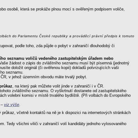
 nebo osobě, která se prokáže plnou mocí s ověřeným podpisem voliče,
olbách do Parlamentu České republiky a prováděcí právní předpis k tomuto
povat, podle toho, zda půjde o pobyt v zahraničí dlouhodobý či
ního seznamu voličů vedeného zastupitelským úřadem nebo
 Vaše žádost o zápis do zvláštního seznamu musí být písemná (jednotný
te doložit originál (či ověřenou kopii) dokladů potvrzujících vaši
ního seznamu.
 ČR, v jehož územním obvodu máte trvalý pobyt.
 průkaz
, na který pak můžete volit jinde v zahraničí i v ČR.
z tohoto zvláštního seznamu. O vyškrtnutí dostanete od zastupitelského
ách volební komisi v místě trvalého bydliště. (Při volbách do Evropského
–
viz výše
.
 průkaz, včetně kontaktů na ně je k dispozici na internetových stránkách
em. Tedy všichni viliči v zahraničí volí kandidáty jednoho vylosovaného