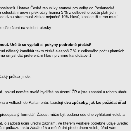
poslanců. Ústava České republiky stanoví pro volby do Poslanecké
a celostátní úrovni překročily hranici
5 %
z celkového počtu platných
alice dvou stran musí získat nejméně 10% hlasů; koalice tří stran musí
 dále člení na volební okrsky.
tnout. Určitě se vyplatí si pokyny podrobně přečíst
!
kud některý kandidát takto získá alespoň 7 % z celkového počtu platných
má smysl dát preferenční hlas i prvnímu kandidátovi.)
čský průkaz jinde.
ad
, pokud nemáte trvalé bydliště na území ČR a jste zapsáni u tohoto úřadu
na o volbách do Parlamentu. Existují
dva způsoby, jak lze požádat úřad
předepsaný formulář. Žádost může být podána ode dne vyhlášení voleb a
t, o žádosti učiní úřední záznam, ve kterém veškeré potřebné údaje uvede;
ání průkazu takto žádáte 15 a méně dní přede dnem voleb, úřad vám