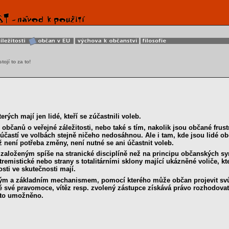
tojí to za to!
erých mají jen lidé, kteří se zúčastnili voleb.
čanů o veřejné záležitosti, nebo také s tím, nakolik jsou občané frustrov
 účastí ve volbách stejně ničeho nedosáhnou. Ale i tam, kde jsou lidé 
ž není potřeba změny, není nutné se ani účastnit voleb.
založeným spíše na stranické disciplíně než na principu občanských sy
emistické nebo strany s totalitárními sklony mající ukázněné voliče, kt
sti ve skutečnosti mají.
ým a základním mechanismem, pomocí kterého může občan projevit svůj
 své pravomoce, vítěz resp. zvolený zástupce získává právo rozhodovat
u to umožněno.