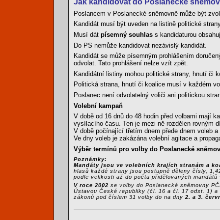
Jak kandidovat do Poslanecké sněmo
Poslancem v Poslanecké sněmovně může být zvolen
Kandidát musí být uveden na listině politické strany
Musí dát
písemný souhlas
s kandidaturou obsahu
Do PS nemůže kandidovat nezávislý kandidát.
Kandidát se může písemným prohlášením doručený
odvolat. Tato prohlášení nelze vzít zpět.
Kandidátní listiny mohou politické strany, hnutí 
Politická strana, hnutí či koalice musí v každém vo
Poslanec není odvolatelný voliči ani politickou stra
Volební kampaň
V době od 16 dnů do 48 hodin před volbami mají ka
vysílacího času. Ten je mezi ně rozdělen rovným d
V době počínající třetím dnem přede dnem voleb 
Ve dny voleb je zakázána volební agitace a propaga
Výběr termínů pro volby do Poslanecké sněmov
Poznámky:
Mandáty jsou ve volebních krajích stranám a ko
hlasů každé strany jsou postupně děleny čísly, 1,4
podle velikosti až do počtu přidělovaných mandátů 
V roce 2002
se volby do Poslanecké sněmovny PČR 
Ústavou České republiky (čl. 16 a čl. 17 odst. 1)
zákonů pod číslem 31 volby do na dny
2. a 3. čer