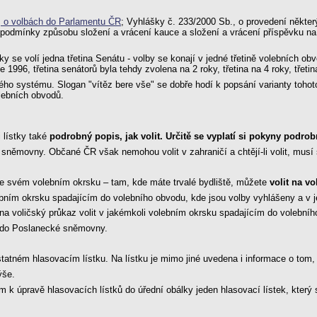
, o volbách do Parlamentu ČR
; Vyhlášky č. 233/2000 Sb., o provedení někte
í podmínky způsobu složení a vrácení kauce a složení a vrácení příspěvku n
 se volí jedna třetina Senátu - volby se konají v jedné třetině volebních obv
 1996, třetina senátorů byla tehdy zvolena na 2 roky, třetina na 4 roky, třetina
o systému. Slogan "vítěz bere vše" se dobře hodí k popsání varianty tohoto 
lebních obvodů.
 lístky také
podrobný popis, jak volit. Určitě se vyplatí si pokyny podrob
 sněmovny. Občané ČR však nemohou volit v zahraničí a chtějí-li volit, musí
e svém volebním okrsku – tam, kde máte trvalé bydliště, můžete
volit na vo
bním okrsku spadajícím do volebního obvodu, kde jsou volby vyhlášeny a v j
na voličský průkaz volit v jakémkoli volebním okrsku spadajícím do volebníh
 do Poslanecké sněmovny.
tném hlasovacím lístku. Na lístku je mimo jiné uvedena i informace o tom, kt
ýše.
m k úpravě hlasovacích lístků do úřední obálky jeden hlasovací lístek, který 