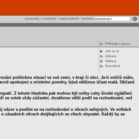
zpravodaj
o projektu
mapa stránek
kontakt
Příklady z praxe
Jak na to
Zákony
Odkazy
Slovníček
áni politickou situací ve své zemi, v kraji či obci. Je-li voličů málo,
obecně spokojeni s místními poměry, bývá většinou účast malá. Občané
mpatií. Z tohoto hlediska pak mohou být volby coby široké vyjádření
eří se voleb vždy zúčastní, dosáhnou větší podíl na rozhodování, než
 názor a podílet se na rozhodování o věcech veřejných. Ve volbách
 o zásadních věcech dotýkajících se všech obyvatel. Každý by se