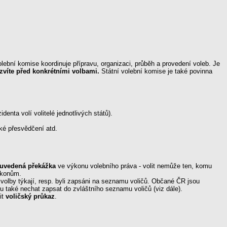
volební komise koordinuje přípravu, organizaci, průběh a provedení voleb. Je
ozvíte před konkrétními volbami.
Státní volební komise je také povinna
nta volí volitelé jednotlivých států).
ké přesvědčení atd.
uvedená překážka
ve výkonu volebního práva - volit nemůže ten, komu
úkonům.
 volby týkají, resp. byli zapsáni na seznamu voličů. Občané ČR jsou
 také nechat zapsat do zvláštního seznamu voličů (viz dále).
it
voličský průkaz
.